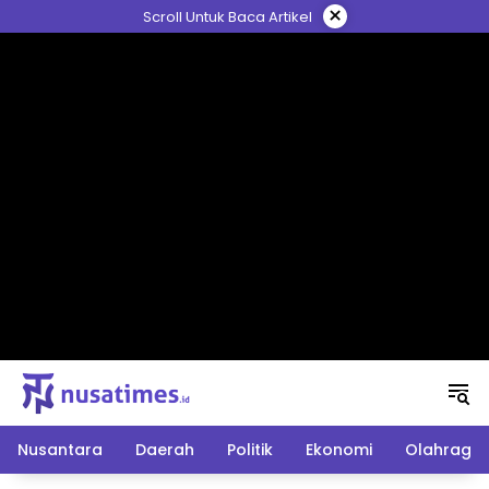
Langsung
×
Scroll Untuk Baca Artikel
ke
konten
Nusantara
Daerah
Politik
Ekonomi
Olahraga