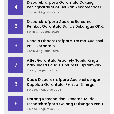
Disparekrafpora Gorontalo Dukung
4
Peningkatan SDM, Berikan Rekomendasi
Studi S3 bagi Pegawai
Selasa, 4 Agustus 2026
Disparekrafpora Audiens Bersama
5
Pemkot Gorontalo Bahas Dukungan GKK
2026
Senin, 3 Agustus 2026
Kepala Disparekrafpora Terima Audiensi
6
PBPI Gorontalo.
Senin, 3 Agustus 2026
Atlet Gorontalo Arachely Sabila Kinga
7
Raih Juara 1 Audisi Umum PB Djarum 2026
di Makassar
Sabtu, 8 Agustus 2026
Kadis Disparekrafpora Audiensi dengan
8
Kapolda Gorontalo, Perkuat Sinergi
Sukseskan Gorontalo Karnaval Karawo
Selasa, 4 Agustus 2026
2026
Dorong Kemandirian Generasi Muda,
9
Disparekrafpora Galang Dukungan Penuh
Para Aleg Deprov
Selasa, 4 Agustus 2026