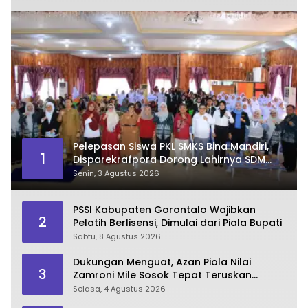
Pelepasan Siswa PKL SMKS Bina Mandiri,
1
Disparekrafpora Dorong Lahirnya SDM
Pariwisata Unggul
Senin, 3 Agustus 2026
PSSI Kabupaten Gorontalo Wajibkan
2
Pelatih Berlisensi, Dimulai dari Piala Bupati
Sabtu, 8 Agustus 2026
Dukungan Menguat, Azan Piola Nilai
3
Zamroni Mile Sosok Tepat Teruskan
Pembangunan Bone Bolango
Selasa, 4 Agustus 2026