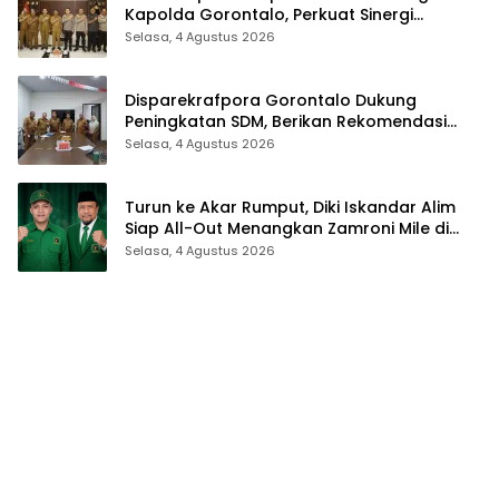
Kapolda Gorontalo, Perkuat Sinergi
Sukseskan Gorontalo Karnaval Karawo
Selasa, 4 Agustus 2026
2026
Disparekrafpora Gorontalo Dukung
Peningkatan SDM, Berikan Rekomendasi
Studi S3 bagi Pegawai
Selasa, 4 Agustus 2026
Turun ke Akar Rumput, Diki Iskandar Alim
Siap All-Out Menangkan Zamroni Mile di
Pilkada Bone Bolango
Selasa, 4 Agustus 2026