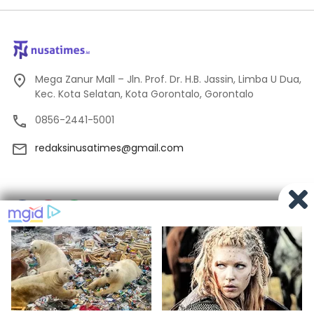
Mega Zanur Mall – Jln. Prof. Dr. H.B. Jassin, Limba U Dua,
Kec. Kota Selatan, Kota Gorontalo, Gorontalo
0856-2441-5001
redaksinusatimes@gmail.com
Tentang Kami
Redaksi
Pedoman Media Siber
Privacy
Indeks Berita
© 2024
Nusatimes.id