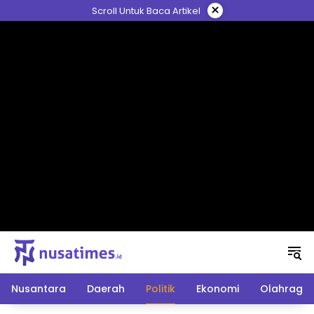
Langsung
×
Scroll Untuk Baca Artikel
ke
konten
Nusantara
Daerah
Politik
Ekonomi
Olahraga