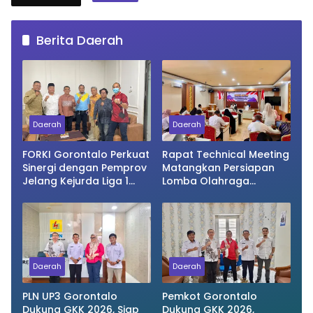
Berita Daerah
Daerah
Daerah
FORKI Gorontalo Perkuat
Rapat Technical Meeting
Sinergi dengan Pemprov
Matangkan Persiapan
Jelang Kejurda Liga 1
Lomba Olahraga
Piala Gubernur 2026
Masyarakat Tingkat
Provinsi Gorontalo
Daerah
Daerah
PLN UP3 Gorontalo
Pemkot Gorontalo
Dukung GKK 2026, Siap
Dukung GKK 2026,