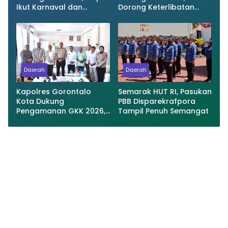
Ikut Karnaval dan
Dorong Keterlibatan
Pastikan Ketersediaan
UMKM dan Ekraf Lokal
Listrik
Daerah
Daerah
Kapolres Gorontalo
Semarak HUT RI, Pasukan
Kota Dukung
PBB Disparekrafpora
Pengamanan GKK 2026,
Tampil Penuh Semangat
Disparekrafpora Perkuat
Sinergi Lintas Sektor