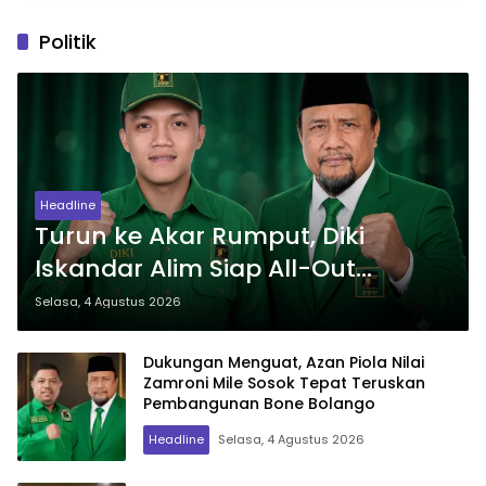
Politik
Headline
Turun ke Akar Rumput, Diki
Iskandar Alim Siap All-Out
Menangkan Zamroni Mile di
Selasa, 4 Agustus 2026
Pilkada Bone Bolango
Dukungan Menguat, Azan Piola Nilai
Zamroni Mile Sosok Tepat Teruskan
Pembangunan Bone Bolango
Headline
Selasa, 4 Agustus 2026