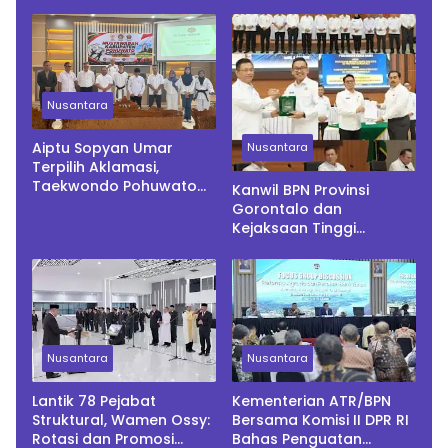
Nonaktif Baru Serahkan
Keselarasan Indikator
Barang Beda Spesifikasi
Kinerja Pusat dan
di 2026
Daerah
Nusantara
Aiptu Sopyan Umar
Nusantara
Terpilih Aklamasi,
Taekwondo Pohuwato
Kanwil BPN Provinsi
Siap Bidik Prestasi Baru
Gorontalo dan
Kejaksaan Tinggi
Gorontalo Perkuat
Sinergi Melalui
Penandatanganan
Perjanjian Kerja Sama
Nusantara
Nusantara
Lantik 78 Pejabat
Kementerian ATR/BPN
Struktural, Wamen Ossy:
Bersama Komisi II DPR RI
Rotasi dan Promosi
Bahas Penguatan