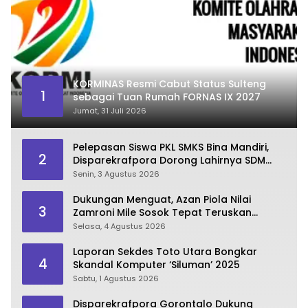
KORMINAS Resmi Cabut Status Sulteng
1
sebagai Tuan Rumah FORNAS IX 2027
Jumat, 31 Juli 2026
Pelepasan Siswa PKL SMKS Bina Mandiri,
2
Disparekrafpora Dorong Lahirnya SDM
Pariwisata Unggul
Senin, 3 Agustus 2026
Dukungan Menguat, Azan Piola Nilai
3
Zamroni Mile Sosok Tepat Teruskan
Pembangunan Bone Bolango
Selasa, 4 Agustus 2026
Laporan Sekdes Toto Utara Bongkar
4
Skandal Komputer ‘Siluman’ 2025
Sabtu, 1 Agustus 2026
Disparekrafpora Gorontalo Dukung