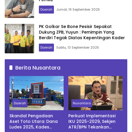
Daerah
Jumat, 19 September 2025
PK Golkar Se Bone Pesisir Sepakat
Dukung ZPB, Yuyun : Pemimpin Yang
Berdiri Tegak Diatas Kepentingan Kader
Daerah
Sabtu, 13 September 2025
Berita Nusantara
Daerah
Nusantara
Skandal Pengadaan
Perkuat Implementasi
Aset Toto Utara: Dana
IKU 2025-2029, Sekjen
Ludes 2025, Kades
ATR/BPN Tekankan