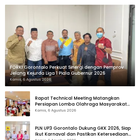
FORKI Gorontalo Perkuat Sinergi dengan Pemprov
Jelang Kejurda Liga 1 Piala Gubernur 2026
Kamis, 6 Agustus 2026
Rapat Technical Meeting Matangkan
Persiapan Lomba Olahraga Masyarakat
Tingkat Provinsi Gorontalo
Kamis, 6 Agustus 2026
PLN UP3 Gorontalo Dukung GKK 2026, Siap
Ikut Karnaval dan Pastikan Ketersediaan