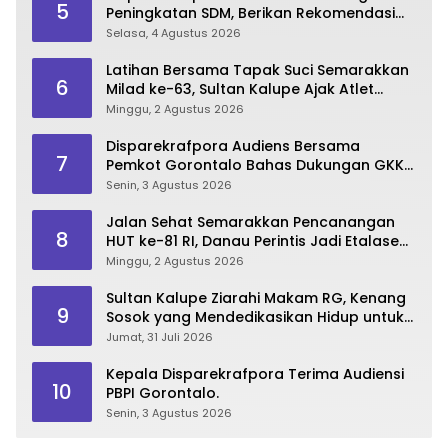
5
Peningkatan SDM, Berikan Rekomendasi
Studi S3 bagi Pegawai
Selasa, 4 Agustus 2026
Latihan Bersama Tapak Suci Semarakkan
6
Milad ke-63, Sultan Kalupe Ajak Atlet
Lestarikan Budaya Bela Diri
Minggu, 2 Agustus 2026
Disparekrafpora Audiens Bersama
7
Pemkot Gorontalo Bahas Dukungan GKK
2026
Senin, 3 Agustus 2026
Jalan Sehat Semarakkan Pencanangan
8
HUT ke-81 RI, Danau Perintis Jadi Etalase
Wisata Gorontalo
Minggu, 2 Agustus 2026
Sultan Kalupe Ziarahi Makam RG, Kenang
9
Sosok yang Mendedikasikan Hidup untuk
Gorontalo
Jumat, 31 Juli 2026
Kepala Disparekrafpora Terima Audiensi
10
PBPI Gorontalo.
Senin, 3 Agustus 2026