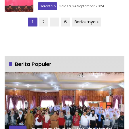
Gorontalo
Selasa, 24 September 2024
Paginasi
1
2
…
6
Berikutnya »
pos
Berita Populer