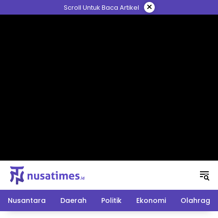
Langsung
×
Scroll Untuk Baca Artikel
ke
konten
Nusantara
Daerah
Politik
Ekonomi
Olahraga