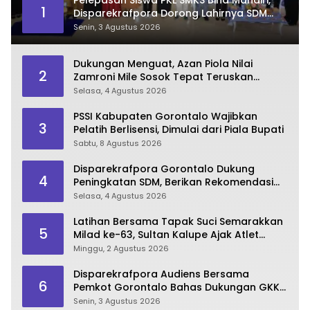
Pelepasan Siswa PKL SMKS Bina Mandiri,
1
Disparekrafpora Dorong Lahirnya SDM
Pariwisata Unggul
Senin, 3 Agustus 2026
Dukungan Menguat, Azan Piola Nilai
2
Zamroni Mile Sosok Tepat Teruskan
Pembangunan Bone Bolango
Selasa, 4 Agustus 2026
PSSI Kabupaten Gorontalo Wajibkan
3
Pelatih Berlisensi, Dimulai dari Piala Bupati
Sabtu, 8 Agustus 2026
Disparekrafpora Gorontalo Dukung
4
Peningkatan SDM, Berikan Rekomendasi
Studi S3 bagi Pegawai
Selasa, 4 Agustus 2026
Latihan Bersama Tapak Suci Semarakkan
5
Milad ke-63, Sultan Kalupe Ajak Atlet
Lestarikan Budaya Bela Diri
Minggu, 2 Agustus 2026
Disparekrafpora Audiens Bersama
6
Pemkot Gorontalo Bahas Dukungan GKK
2026
Senin, 3 Agustus 2026