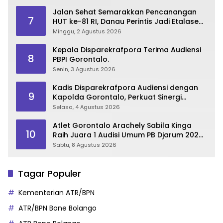
Jalan Sehat Semarakkan Pencanangan
7
HUT ke-81 RI, Danau Perintis Jadi Etalase
Wisata Gorontalo
Minggu, 2 Agustus 2026
Kepala Disparekrafpora Terima Audiensi
8
PBPI Gorontalo.
Senin, 3 Agustus 2026
Kadis Disparekrafpora Audiensi dengan
9
Kapolda Gorontalo, Perkuat Sinergi
Sukseskan Gorontalo Karnaval Karawo
Selasa, 4 Agustus 2026
2026
Atlet Gorontalo Arachely Sabila Kinga
10
Raih Juara 1 Audisi Umum PB Djarum 2026
di Makassar
Sabtu, 8 Agustus 2026
Tagar Populer
Kementerian ATR/BPN
ATR/BPN Bone Bolango