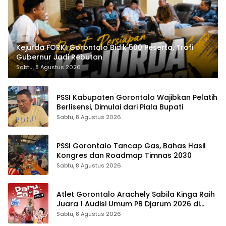
Kejurda FORKI Gorontalo Bidik 500 Peserta, Trofi
Gubernur Jadi Rebutan
Sabtu, 8 Agustus 2026
PSSI Kabupaten Gorontalo Wajibkan Pelatih
Berlisensi, Dimulai dari Piala Bupati
Sabtu, 8 Agustus 2026
PSSI Gorontalo Tancap Gas, Bahas Hasil
Kongres dan Roadmap Timnas 2030
Sabtu, 8 Agustus 2026
Atlet Gorontalo Arachely Sabila Kinga Raih
Juara 1 Audisi Umum PB Djarum 2026 di
Makassar
Sabtu, 8 Agustus 2026