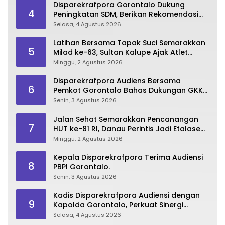
Disparekrafpora Gorontalo Dukung
4
Peningkatan SDM, Berikan Rekomendasi
Studi S3 bagi Pegawai
Selasa, 4 Agustus 2026
Latihan Bersama Tapak Suci Semarakkan
5
Milad ke-63, Sultan Kalupe Ajak Atlet
Lestarikan Budaya Bela Diri
Minggu, 2 Agustus 2026
Disparekrafpora Audiens Bersama
6
Pemkot Gorontalo Bahas Dukungan GKK
2026
Senin, 3 Agustus 2026
Jalan Sehat Semarakkan Pencanangan
7
HUT ke-81 RI, Danau Perintis Jadi Etalase
Wisata Gorontalo
Minggu, 2 Agustus 2026
Kepala Disparekrafpora Terima Audiensi
8
PBPI Gorontalo.
Senin, 3 Agustus 2026
Kadis Disparekrafpora Audiensi dengan
9
Kapolda Gorontalo, Perkuat Sinergi
Sukseskan Gorontalo Karnaval Karawo
Selasa, 4 Agustus 2026
2026