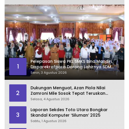
Pelepasan Siswa PKL SMKS Bina Mandiri,
1
Disparekrafpora Dorong Lahirnya SDM
Pariwisata Unggul
Senin, 3 Agustus 2026
Dukungan Menguat, Azan Piola Nilai
2
Zamroni Mile Sosok Tepat Teruskan
Pembangunan Bone Bolango
Selasa, 4 Agustus 2026
Laporan Sekdes Toto Utara Bongkar
3
Skandal Komputer ‘Siluman’ 2025
Sabtu, 1 Agustus 2026