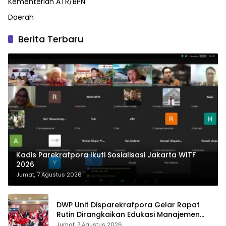
Kementerian ATR/BPN
Daerah
Berita Terbaru
Kadis Parekrafpora Ikuti Sosialisasi Jakarta WITF
2026
Jumat, 7 Agustus 2026
DWP Unit Disparekrafpora Gelar Rapat
Rutin Dirangkaikan Edukasi Manajemen
Stres
Jumat, 7 Agustus 2026