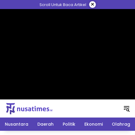
Langsung
×
Scroll Untuk Baca Artikel
ke
konten
Nusantara
Daerah
Politik
Ekonomi
Olahraga