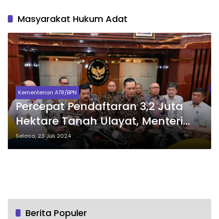
Masyarakat Hukum Adat
Kementerian ATR/BPN
Percepat Pendaftaran 3,2 Juta
Hektare Tanah Ulayat, Menteri
AHY: Pemerintah Hadir Menjamin
Selasa, 23 Juli 2024
dan Melindungi Hak Atas Tanah
Masyarakat Hukum Adat
Berita Populer