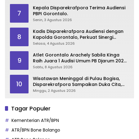
Kepala Disparekrafpora Terima Audiensi
7
PBPI Gorontalo.
Senin, 3 Agustus 2026
Kadis Disparekrafpora Audiensi dengan
8
Kapolda Gorontalo, Perkuat Sinergi
Sukseskan Gorontalo Karnaval Karawo
Selasa, 4 Agustus 2026
2026
Atlet Gorontalo Arachely Sabila Kinga
9
Raih Juara 1 Audisi Umum PB Djarum 2026
di Makassar
Sabtu, 8 Agustus 2026
Wisatawan Meninggal di Pulau Bogisa,
10
Disparekrafpora Sampaikan Duka Cita,
Imbau Utamakan Keselamatan
Minggu, 2 Agustus 2026
Tagar Populer
Kementerian ATR/BPN
ATR/BPN Bone Bolango