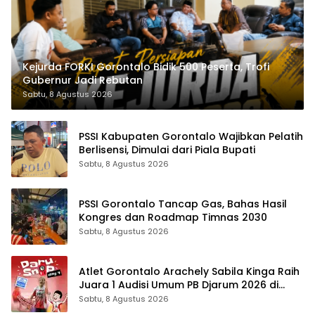
Kejurda FORKI Gorontalo Bidik 500 Peserta, Trofi
Gubernur Jadi Rebutan
Sabtu, 8 Agustus 2026
PSSI Kabupaten Gorontalo Wajibkan Pelatih
Berlisensi, Dimulai dari Piala Bupati
Sabtu, 8 Agustus 2026
PSSI Gorontalo Tancap Gas, Bahas Hasil
Kongres dan Roadmap Timnas 2030
Sabtu, 8 Agustus 2026
Atlet Gorontalo Arachely Sabila Kinga Raih
Juara 1 Audisi Umum PB Djarum 2026 di
Makassar
Sabtu, 8 Agustus 2026