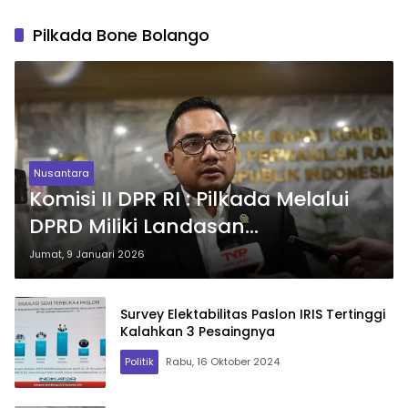
Pilkada Bone Bolango
Nusantara
Komisi II DPR RI : Pilkada Melalui
DPRD Miliki Landasan
Konstitusional yang Kuat
Jumat, 9 Januari 2026
Survey Elektabilitas Paslon IRIS Tertinggi
Kalahkan 3 Pesaingnya
Politik
Rabu, 16 Oktober 2024