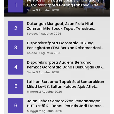
Pelepasan Siswa PKL SMKS Bina Mandiri,
1
Disparekrafpora Dorong Lahirnya SDM
Pariwisata Unggul
Senin, 3 Agustus 2026
Dukungan Menguat, Azan Piola Nilai
2
Zamroni Mile Sosok Tepat Teruskan
Pembangunan Bone Bolango
Selasa, 4 Agustus 2026
Disparekrafpora Gorontalo Dukung
3
Peningkatan SDM, Berikan Rekomendasi
Studi S3 bagi Pegawai
Selasa, 4 Agustus 2026
Disparekrafpora Audiens Bersama
4
Pemkot Gorontalo Bahas Dukungan GKK
2026
Senin, 3 Agustus 2026
Latihan Bersama Tapak Suci Semarakkan
5
Milad ke-63, Sultan Kalupe Ajak Atlet
Lestarikan Budaya Bela Diri
Minggu, 2 Agustus 2026
Jalan Sehat Semarakkan Pencanangan
6
HUT ke-81 RI, Danau Perintis Jadi Etalase
Wisata Gorontalo
Minggu, 2 Agustus 2026