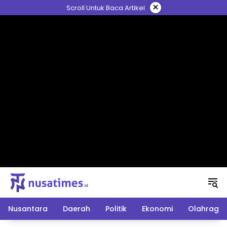
Langsung
×
Scroll Untuk Baca Artikel
ke
konten
Nusantara
Daerah
Politik
Ekonomi
Olahraga