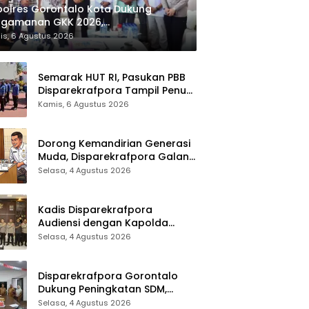
olres Gorontalo Kota Dukung
ngamanan GKK 2026,
parekrafpora Perkuat Sinergi Lintas
is, 6 Agustus 2026
tor
Semarak HUT RI, Pasukan PBB
Disparekrafpora Tampil Penuh
Semangat
Kamis, 6 Agustus 2026
Dorong Kemandirian Generasi
Muda, Disparekrafpora Galang
Dukungan Penuh Para Aleg
Selasa, 4 Agustus 2026
Deprov
Kadis Disparekrafpora
Audiensi dengan Kapolda
Gorontalo, Perkuat Sinergi
Selasa, 4 Agustus 2026
Sukseskan Gorontalo Karnaval
Karawo 2026
Disparekrafpora Gorontalo
Dukung Peningkatan SDM,
Berikan Rekomendasi Studi S3
Selasa, 4 Agustus 2026