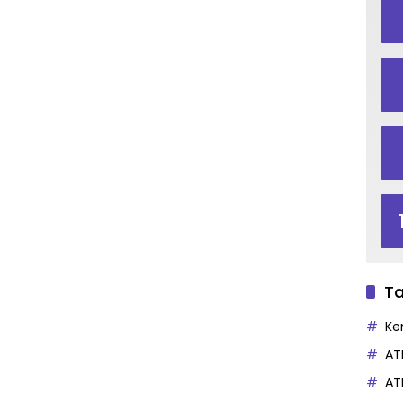
Ta
Ke
AT
AT