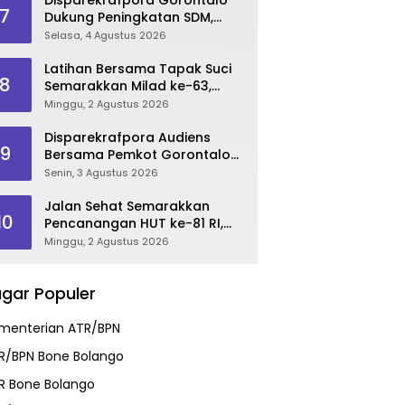
7
Dukung Peningkatan SDM,
Berikan Rekomendasi Studi S3
Selasa, 4 Agustus 2026
bagi Pegawai
Latihan Bersama Tapak Suci
8
Semarakkan Milad ke-63,
Sultan Kalupe Ajak Atlet
Minggu, 2 Agustus 2026
Lestarikan Budaya Bela Diri
Disparekrafpora Audiens
9
Bersama Pemkot Gorontalo
Bahas Dukungan GKK 2026
Senin, 3 Agustus 2026
Jalan Sehat Semarakkan
10
Pencanangan HUT ke-81 RI,
Danau Perintis Jadi Etalase
Minggu, 2 Agustus 2026
Wisata Gorontalo
gar Populer
menterian ATR/BPN
R/BPN Bone Bolango
R Bone Bolango