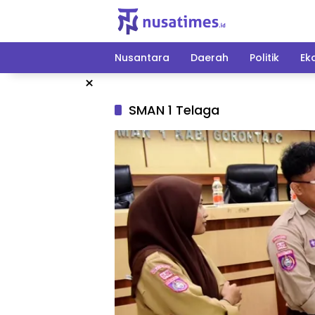
Langsung
ke
konten
Nusantara
Daerah
Politik
Ek
×
SMAN 1 Telaga