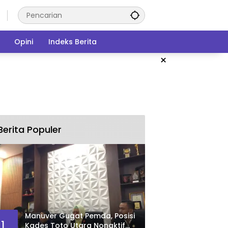
Opini
Indeks Berita
×
Berita Populer
Manuver Gugat Pemda, Posisi
1
Kades Toto Utara Nonaktif