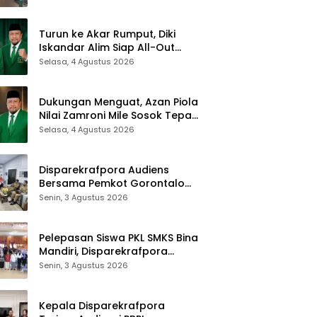
bagi Pegawai
Turun ke Akar Rumput, Diki
Iskandar Alim Siap All-Out
Menangkan Zamroni Mile di
Selasa, 4 Agustus 2026
Pilkada Bone Bolango
Dukungan Menguat, Azan Piola
Nilai Zamroni Mile Sosok Tepat
Teruskan Pembangunan Bone
Selasa, 4 Agustus 2026
Bolango
Disparekrafpora Audiens
Bersama Pemkot Gorontalo
Bahas Dukungan GKK 2026
Senin, 3 Agustus 2026
Pelepasan Siswa PKL SMKS Bina
Mandiri, Disparekrafpora
Dorong Lahirnya SDM
Senin, 3 Agustus 2026
Pariwisata Unggul
Kepala Disparekrafpora