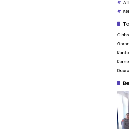
AT
Ke
To
Olahr
Goron
Kanto
Kemen
Daer
Be