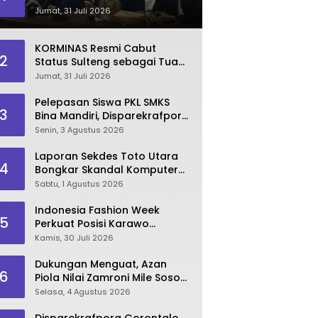
Dinilai Kian Terpuruk
Jumat, 31 Juli 2026
KORMINAS Resmi Cabut
2
Status Sulteng sebagai Tuan
Rumah FORNAS IX 2027
Jumat, 31 Juli 2026
Pelepasan Siswa PKL SMKS
3
Bina Mandiri, Disparekrafpora
Dorong Lahirnya SDM
Senin, 3 Agustus 2026
Pariwisata Unggul
Laporan Sekdes Toto Utara
4
Bongkar Skandal Komputer
‘Siluman’ 2025
Sabtu, 1 Agustus 2026
Indonesia Fashion Week
5
Perkuat Posisi Karawo
sebagai Identitas dan
Kamis, 30 Juli 2026
Penggerak Ekonomi Kreatif
Gorontalo
Dukungan Menguat, Azan
6
Piola Nilai Zamroni Mile Sosok
Tepat Teruskan
Selasa, 4 Agustus 2026
Pembangunan Bone Bolango
Disparekrafpora Gorontalo