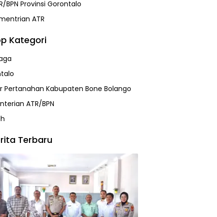
R/BPN Provinsi Gorontalo
mentrian ATR
p Kategori
aga
talo
r Pertanahan Kabupaten Bone Bolango
terian ATR/BPN
ah
rita Terbaru