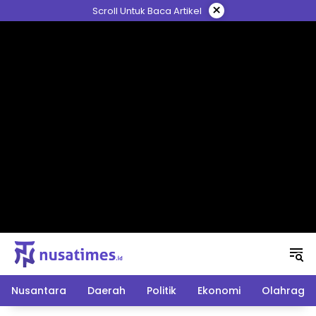
Langsung
×
Scroll Untuk Baca Artikel
ke
konten
Nusantara
Daerah
Politik
Ekonomi
Olahraga