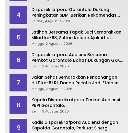
Disparekrafpora Gorontalo Dukung
4
Peningkatan SDM, Berikan Rekomendasi
Studi S3 bagi Pegawai
Selasa, 4 Agustus 2026
Latihan Bersama Tapak Suci Semarakkan
5
Milad ke-63, Sultan Kalupe Ajak Atlet
Lestarikan Budaya Bela Diri
Minggu, 2 Agustus 2026
Disparekrafpora Audiens Bersama
6
Pemkot Gorontalo Bahas Dukungan GKK
2026
Senin, 3 Agustus 2026
Jalan Sehat Semarakkan Pencanangan
7
HUT ke-81 RI, Danau Perintis Jadi Etalase
Wisata Gorontalo
Minggu, 2 Agustus 2026
Kepala Disparekrafpora Terima Audiensi
8
PBPI Gorontalo.
Senin, 3 Agustus 2026
Kadis Disparekrafpora Audiensi dengan
9
Kapolda Gorontalo, Perkuat Sinergi