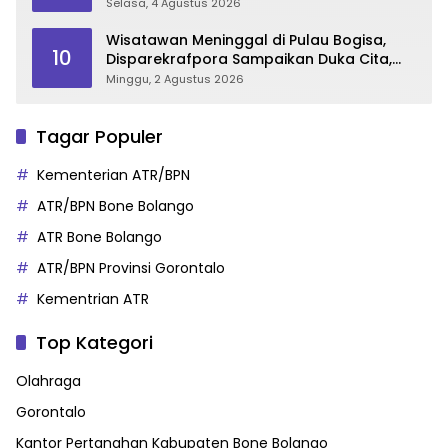
Sukseskan Gorontalo Karnaval Karawo
Selasa, 4 Agustus 2026
2026
Wisatawan Meninggal di Pulau Bogisa,
10
Disparekrafpora Sampaikan Duka Cita,
Imbau Utamakan Keselamatan
Minggu, 2 Agustus 2026
Tagar Populer
Kementerian ATR/BPN
ATR/BPN Bone Bolango
ATR Bone Bolango
ATR/BPN Provinsi Gorontalo
Kementrian ATR
Top Kategori
Olahraga
Gorontalo
Kantor Pertanahan Kabupaten Bone Bolango