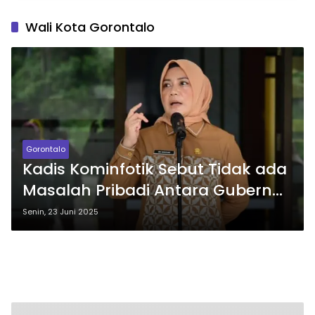
Wali Kota Gorontalo
Gorontalo
Kadis Kominfotik Sebut Tidak ada
Masalah Pribadi Antara Gubernur
Gorontalo dan Wali Kota
Senin, 23 Juni 2025