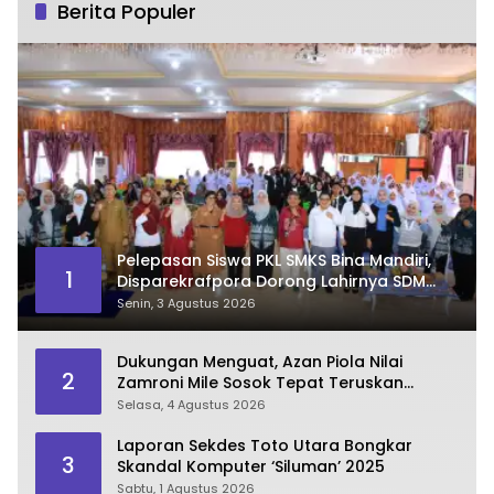
Berita Populer
Pelepasan Siswa PKL SMKS Bina Mandiri,
1
Disparekrafpora Dorong Lahirnya SDM
Pariwisata Unggul
Senin, 3 Agustus 2026
Dukungan Menguat, Azan Piola Nilai
2
Zamroni Mile Sosok Tepat Teruskan
Pembangunan Bone Bolango
Selasa, 4 Agustus 2026
Laporan Sekdes Toto Utara Bongkar
3
Skandal Komputer ‘Siluman’ 2025
Sabtu, 1 Agustus 2026