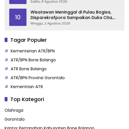
di Makassar
Sabtu, 8 Agustus 2026
Wisatawan Meninggal di Pulau Bogisa,
10
Disparekrafpora Sampaikan Duka Cita,
Imbau Utamakan Keselamatan
Minggu, 2 Agustus 2026
Tagar Populer
Kementerian ATR/BPN
ATR/BPN Bone Bolango
ATR Bone Bolango
ATR/BPN Provinsi Gorontalo
Kementrian ATR
Top Kategori
Olahraga
Gorontalo
Kantor Pertanahan Kabupaten Bone Bolango