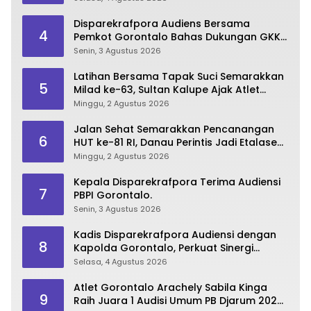
Disparekrafpora Audiens Bersama
4
Pemkot Gorontalo Bahas Dukungan GKK
2026
Senin, 3 Agustus 2026
Latihan Bersama Tapak Suci Semarakkan
5
Milad ke-63, Sultan Kalupe Ajak Atlet
Lestarikan Budaya Bela Diri
Minggu, 2 Agustus 2026
Jalan Sehat Semarakkan Pencanangan
6
HUT ke-81 RI, Danau Perintis Jadi Etalase
Wisata Gorontalo
Minggu, 2 Agustus 2026
Kepala Disparekrafpora Terima Audiensi
7
PBPI Gorontalo.
Senin, 3 Agustus 2026
Kadis Disparekrafpora Audiensi dengan
8
Kapolda Gorontalo, Perkuat Sinergi
Sukseskan Gorontalo Karnaval Karawo
Selasa, 4 Agustus 2026
2026
Atlet Gorontalo Arachely Sabila Kinga
9
Raih Juara 1 Audisi Umum PB Djarum 2026