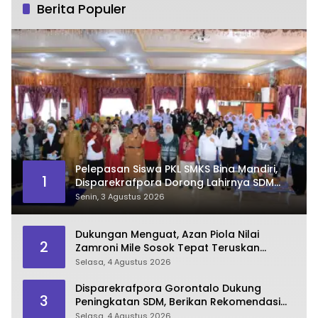
Berita Populer
Pelepasan Siswa PKL SMKS Bina Mandiri,
1
Disparekrafpora Dorong Lahirnya SDM
Pariwisata Unggul
Senin, 3 Agustus 2026
Dukungan Menguat, Azan Piola Nilai
2
Zamroni Mile Sosok Tepat Teruskan
Pembangunan Bone Bolango
Selasa, 4 Agustus 2026
Disparekrafpora Gorontalo Dukung
3
Peningkatan SDM, Berikan Rekomendasi
Studi S3 bagi Pegawai
Selasa, 4 Agustus 2026