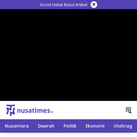
Langsung
×
Scroll Untuk Baca Artikel
ke
konten
Nusantara
Daerah
Politik
Ekonomi
Olahraga