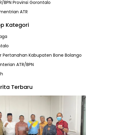
R/BPN Provinsi Gorontalo
mentrian ATR
p Kategori
aga
talo
r Pertanahan Kabupaten Bone Bolango
terian ATR/BPN
ah
rita Terbaru