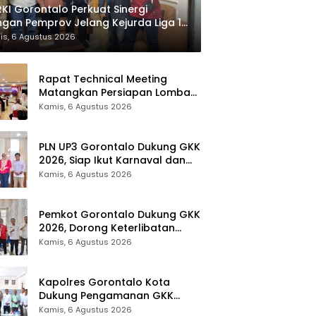
KI Gorontalo Perkuat Sinergi
gan Pemprov Jelang Kejurda Liga 1
la Gubernur 2026
is, 6 Agustus 2026
Rapat Technical Meeting
Matangkan Persiapan Lomba
Olahraga Masyarakat Tingkat
Kamis, 6 Agustus 2026
Provinsi Gorontalo
PLN UP3 Gorontalo Dukung GKK
2026, Siap Ikut Karnaval dan
Pastikan Ketersediaan Listrik
Kamis, 6 Agustus 2026
Pemkot Gorontalo Dukung GKK
2026, Dorong Keterlibatan
UMKM dan Ekraf Lokal
Kamis, 6 Agustus 2026
Kapolres Gorontalo Kota
Dukung Pengamanan GKK
2026, Disparekrafpora Perkuat
Kamis, 6 Agustus 2026