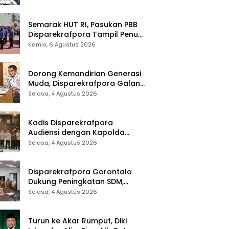
Sinergi Lintas Sektor
Semarak HUT RI, Pasukan PBB
Disparekrafpora Tampil Penuh
Semangat
Kamis, 6 Agustus 2026
Dorong Kemandirian Generasi
Muda, Disparekrafpora Galang
Dukungan Penuh Para Aleg
Selasa, 4 Agustus 2026
Deprov
Kadis Disparekrafpora
Audiensi dengan Kapolda
Gorontalo, Perkuat Sinergi
Selasa, 4 Agustus 2026
Sukseskan Gorontalo Karnaval
Karawo 2026
Disparekrafpora Gorontalo
Dukung Peningkatan SDM,
Berikan Rekomendasi Studi S3
Selasa, 4 Agustus 2026
bagi Pegawai
Turun ke Akar Rumput, Diki