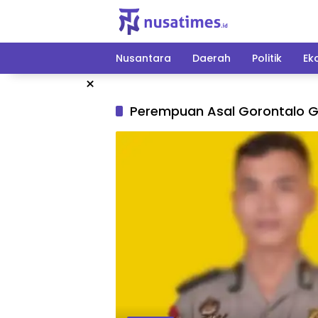
Langsung
ke
konten
Nusantara
Daerah
Politik
Ek
×
Perempuan Asal Gorontalo G