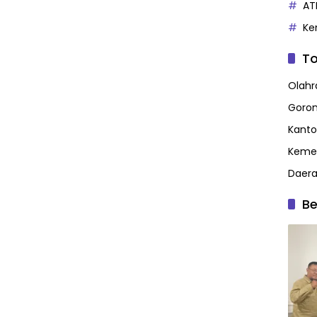
AT
Ke
To
Olahr
Goron
Kanto
Kemen
Daer
Be