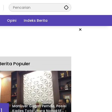
Opini
Indeks Berita
×
Berita Populer
Manuver Gugat Pemda, Posisi
1
Kades Toto Utara Nonaktif