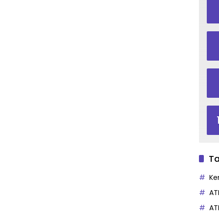
Ta
Ke
AT
AT