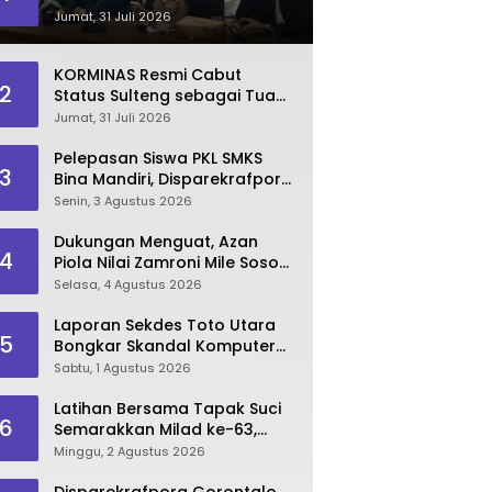
Dinilai Kian Terpuruk
Jumat, 31 Juli 2026
KORMINAS Resmi Cabut
2
Status Sulteng sebagai Tuan
Rumah FORNAS IX 2027
Jumat, 31 Juli 2026
Pelepasan Siswa PKL SMKS
3
Bina Mandiri, Disparekrafpora
Dorong Lahirnya SDM
Senin, 3 Agustus 2026
Pariwisata Unggul
Dukungan Menguat, Azan
4
Piola Nilai Zamroni Mile Sosok
Tepat Teruskan
Selasa, 4 Agustus 2026
Pembangunan Bone Bolango
Laporan Sekdes Toto Utara
5
Bongkar Skandal Komputer
‘Siluman’ 2025
Sabtu, 1 Agustus 2026
Latihan Bersama Tapak Suci
6
Semarakkan Milad ke-63,
Sultan Kalupe Ajak Atlet
Minggu, 2 Agustus 2026
Lestarikan Budaya Bela Diri
Disparekrafpora Gorontalo