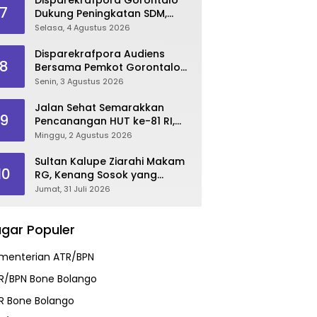
7
Dukung Peningkatan SDM,
Berikan Rekomendasi Studi S3
Selasa, 4 Agustus 2026
bagi Pegawai
Disparekrafpora Audiens
8
Bersama Pemkot Gorontalo
Bahas Dukungan GKK 2026
Senin, 3 Agustus 2026
Jalan Sehat Semarakkan
9
Pencanangan HUT ke-81 RI,
Danau Perintis Jadi Etalase
Minggu, 2 Agustus 2026
Wisata Gorontalo
Sultan Kalupe Ziarahi Makam
10
RG, Kenang Sosok yang
Mendedikasikan Hidup untuk
Jumat, 31 Juli 2026
Gorontalo
gar Populer
menterian ATR/BPN
R/BPN Bone Bolango
R Bone Bolango