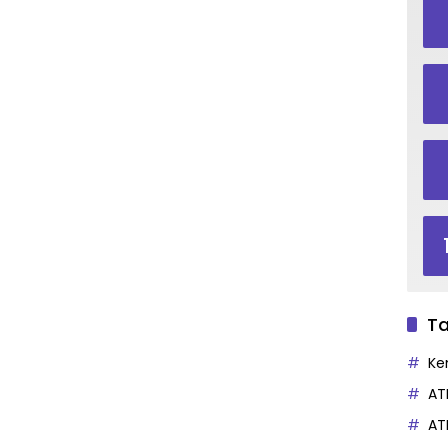
Ta
Ke
AT
AT