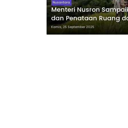
Nusantara
Menteri Nusron Sampai
dan Penataan Ruang d
HANTARU 2025
Kamis, 25 September 2025