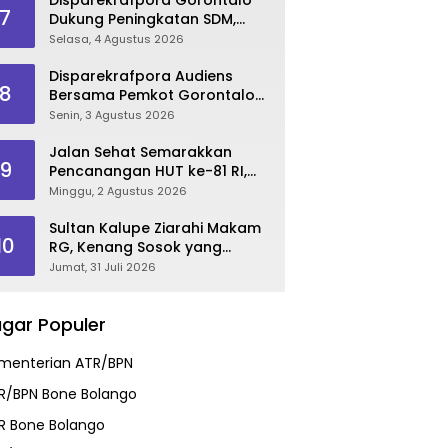
7
Dukung Peningkatan SDM,
Berikan Rekomendasi Studi S3
Selasa, 4 Agustus 2026
bagi Pegawai
Disparekrafpora Audiens
8
Bersama Pemkot Gorontalo
Bahas Dukungan GKK 2026
Senin, 3 Agustus 2026
Jalan Sehat Semarakkan
9
Pencanangan HUT ke-81 RI,
Danau Perintis Jadi Etalase
Minggu, 2 Agustus 2026
Wisata Gorontalo
Sultan Kalupe Ziarahi Makam
10
RG, Kenang Sosok yang
Mendedikasikan Hidup untuk
Jumat, 31 Juli 2026
Gorontalo
gar Populer
menterian ATR/BPN
R/BPN Bone Bolango
R Bone Bolango