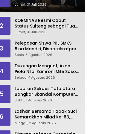
Dinilai Kian Terpuruk
Jumat, 31 Juli 2026
KORMINAS Resmi Cabut
2
Status Sulteng sebagai Tuan
Rumah FORNAS IX 2027
Jumat, 31 Juli 2026
Pelepasan Siswa PKL SMKS
3
Bina Mandiri, Disparekrafpora
Dorong Lahirnya SDM
Senin, 3 Agustus 2026
Pariwisata Unggul
Dukungan Menguat, Azan
4
Piola Nilai Zamroni Mile Sosok
Tepat Teruskan
Selasa, 4 Agustus 2026
Pembangunan Bone Bolango
Laporan Sekdes Toto Utara
5
Bongkar Skandal Komputer
‘Siluman’ 2025
Sabtu, 1 Agustus 2026
Latihan Bersama Tapak Suci
6
Semarakkan Milad ke-63,
Sultan Kalupe Ajak Atlet
Minggu, 2 Agustus 2026
Lestarikan Budaya Bela Diri
Disparekrafpora Gorontalo