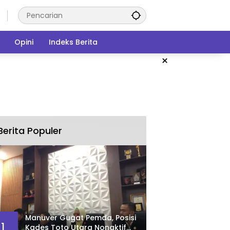
Opini
Indeks Berita
×
Berita Populer
Manuver Gugat Pemda, Posisi
1
Kades Toto Utara Nonaktif