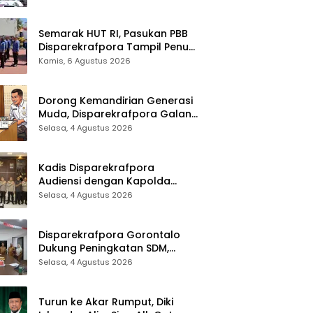
Sinergi Lintas Sektor
Semarak HUT RI, Pasukan PBB
Disparekrafpora Tampil Penuh
Semangat
Kamis, 6 Agustus 2026
Dorong Kemandirian Generasi
Muda, Disparekrafpora Galang
Dukungan Penuh Para Aleg
Selasa, 4 Agustus 2026
Deprov
Kadis Disparekrafpora
Audiensi dengan Kapolda
Gorontalo, Perkuat Sinergi
Selasa, 4 Agustus 2026
Sukseskan Gorontalo Karnaval
Karawo 2026
Disparekrafpora Gorontalo
Dukung Peningkatan SDM,
Berikan Rekomendasi Studi S3
Selasa, 4 Agustus 2026
bagi Pegawai
Turun ke Akar Rumput, Diki