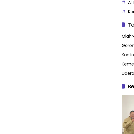
AT
Ke
To
Olahr
Goron
Kanto
Kemen
Daer
Be