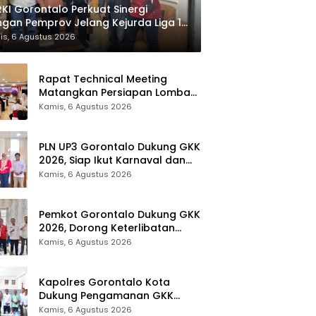
KI Gorontalo Perkuat Sinergi
gan Pemprov Jelang Kejurda Liga 1
la Gubernur 2026
is, 6 Agustus 2026
Rapat Technical Meeting
Matangkan Persiapan Lomba
Olahraga Masyarakat Tingkat
Kamis, 6 Agustus 2026
Provinsi Gorontalo
PLN UP3 Gorontalo Dukung GKK
2026, Siap Ikut Karnaval dan
Pastikan Ketersediaan Listrik
Kamis, 6 Agustus 2026
Pemkot Gorontalo Dukung GKK
2026, Dorong Keterlibatan
UMKM dan Ekraf Lokal
Kamis, 6 Agustus 2026
Kapolres Gorontalo Kota
Dukung Pengamanan GKK
2026, Disparekrafpora Perkuat
Kamis, 6 Agustus 2026