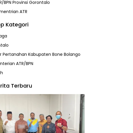
R/BPN Provinsi Gorontalo
mentrian ATR
p Kategori
aga
talo
r Pertanahan Kabupaten Bone Bolango
terian ATR/BPN
ah
rita Terbaru