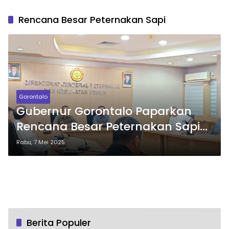
Rencana Besar Peternakan Sapi
Gorontalo
Gubernur Gorontalo Paparkan
Rencana Besar Peternakan Sapi
di Kementerian
Rabu, 7 Mei 2025
Berita Populer