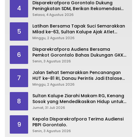
Disparekrafpora Gorontalo Dukung
4
Peningkatan SDM, Berikan Rekomendasi
Studi S3 bagi Pegawai
Selasa, 4 Agustus 2026
Latihan Bersama Tapak Suci Semarakkan
5
Milad ke-63, Sultan Kalupe Ajak Atlet
Lestarikan Budaya Bela Diri
Minggu, 2 Agustus 2026
Disparekrafpora Audiens Bersama
6
Pemkot Gorontalo Bahas Dukungan GKK
2026
Senin, 3 Agustus 2026
Jalan Sehat Semarakkan Pencanangan
7
HUT ke-81 RI, Danau Perintis Jadi Etalase
Wisata Gorontalo
Minggu, 2 Agustus 2026
Sultan Kalupe Ziarahi Makam RG, Kenang
8
Sosok yang Mendedikasikan Hidup untuk
Gorontalo
Jumat, 31 Juli 2026
Kepala Disparekrafpora Terima Audiensi
9
PBPI Gorontalo.
Senin, 3 Agustus 2026