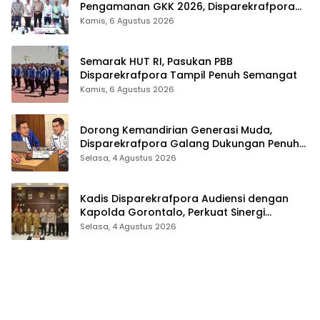
Pengamanan GKK 2026, Disparekrafpora
Perkuat Sinergi Lintas Sektor
Kamis, 6 Agustus 2026
Semarak HUT RI, Pasukan PBB
Disparekrafpora Tampil Penuh Semangat
Kamis, 6 Agustus 2026
Dorong Kemandirian Generasi Muda,
Disparekrafpora Galang Dukungan Penuh
Para Aleg Deprov
Selasa, 4 Agustus 2026
Kadis Disparekrafpora Audiensi dengan
Kapolda Gorontalo, Perkuat Sinergi
Sukseskan Gorontalo Karnaval Karawo
Selasa, 4 Agustus 2026
2026