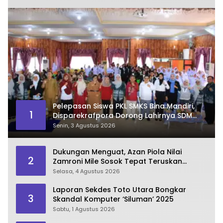
Pelepasan Siswa PKL SMKS Bina Mandiri,
1
Disparekrafpora Dorong Lahirnya SDM
Pariwisata Unggul
Senin, 3 Agustus 2026
Dukungan Menguat, Azan Piola Nilai
2
Zamroni Mile Sosok Tepat Teruskan
Pembangunan Bone Bolango
Selasa, 4 Agustus 2026
Laporan Sekdes Toto Utara Bongkar
3
Skandal Komputer ‘Siluman’ 2025
Sabtu, 1 Agustus 2026