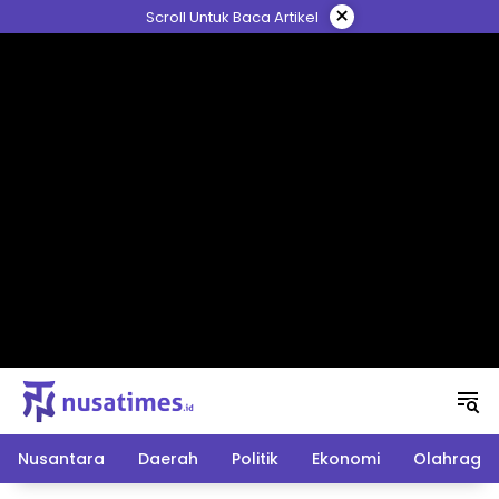
Langsung
×
Scroll Untuk Baca Artikel
ke
konten
Nusantara
Daerah
Politik
Ekonomi
Olahraga