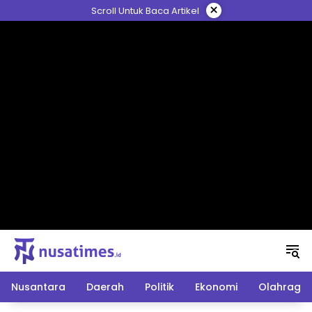
Langsung
×
Scroll Untuk Baca Artikel
ke
konten
Nusantara
Daerah
Politik
Ekonomi
Olahraga