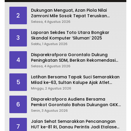
Dukungan Menguat, Azan Piola Nilai
2
Zamroni Mile Sosok Tepat Teruskan
Pembangunan Bone Bolango
Selasa, 4 Agustus 2026
Laporan Sekdes Toto Utara Bongkar
3
Skandal Komputer ‘Siluman’ 2025
Sabtu, 1 Agustus 2026
Disparekrafpora Gorontalo Dukung
4
Peningkatan SDM, Berikan Rekomendasi
Studi S3 bagi Pegawai
Selasa, 4 Agustus 2026
Latihan Bersama Tapak Suci Semarakkan
5
Milad ke-63, Sultan Kalupe Ajak Atlet
Lestarikan Budaya Bela Diri
Minggu, 2 Agustus 2026
Disparekrafpora Audiens Bersama
6
Pemkot Gorontalo Bahas Dukungan GKK
2026
Senin, 3 Agustus 2026
Jalan Sehat Semarakkan Pencanangan
7
HUT ke-81 RI, Danau Perintis Jadi Etalase