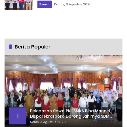
Daerah
Kamis, 6 Agustus 2026
Berita Populer
Pelepasan Siswa PKL SMKS Bina Mandiri,
1
Disparekrafpora Dorong Lahirnya SDM
Pariwisata Unggul
Senin, 3 Agustus 2026