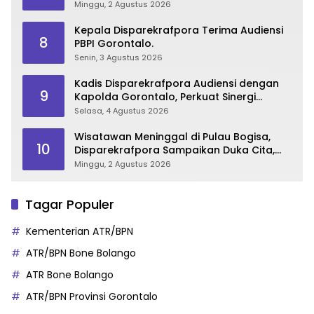
Wisata Gorontalo
Minggu, 2 Agustus 2026
Kepala Disparekrafpora Terima Audiensi
8
PBPI Gorontalo.
Senin, 3 Agustus 2026
Kadis Disparekrafpora Audiensi dengan
9
Kapolda Gorontalo, Perkuat Sinergi
Sukseskan Gorontalo Karnaval Karawo
Selasa, 4 Agustus 2026
2026
Wisatawan Meninggal di Pulau Bogisa,
10
Disparekrafpora Sampaikan Duka Cita,
Imbau Utamakan Keselamatan
Minggu, 2 Agustus 2026
Tagar Populer
Kementerian ATR/BPN
ATR/BPN Bone Bolango
ATR Bone Bolango
ATR/BPN Provinsi Gorontalo