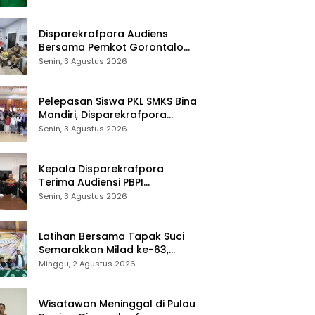
Bolango
Disparekrafpora Audiens
Bersama Pemkot Gorontalo
Bahas Dukungan GKK 2026
Senin, 3 Agustus 2026
Pelepasan Siswa PKL SMKS Bina
Mandiri, Disparekrafpora
Dorong Lahirnya SDM
Senin, 3 Agustus 2026
Pariwisata Unggul
Kepala Disparekrafpora
Terima Audiensi PBPI
Gorontalo.
Senin, 3 Agustus 2026
Latihan Bersama Tapak Suci
Semarakkan Milad ke-63,
Sultan Kalupe Ajak Atlet
Minggu, 2 Agustus 2026
Lestarikan Budaya Bela Diri
Wisatawan Meninggal di Pulau