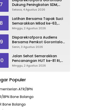
7
Dukung Peningkatan SDM,
Berikan Rekomendasi Studi S3
Selasa, 4 Agustus 2026
bagi Pegawai
Latihan Bersama Tapak Suci
8
Semarakkan Milad ke-63,
Sultan Kalupe Ajak Atlet
Minggu, 2 Agustus 2026
Lestarikan Budaya Bela Diri
Disparekrafpora Audiens
9
Bersama Pemkot Gorontalo
Bahas Dukungan GKK 2026
Senin, 3 Agustus 2026
Jalan Sehat Semarakkan
10
Pencanangan HUT ke-81 RI,
Danau Perintis Jadi Etalase
Minggu, 2 Agustus 2026
Wisata Gorontalo
gar Populer
menterian ATR/BPN
R/BPN Bone Bolango
R Bone Bolango