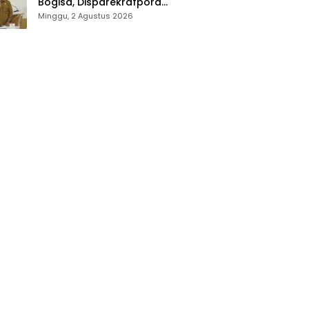
Bogisa, Disparekrafpora
Sampaikan Duka Cita, Imbau
Minggu, 2 Agustus 2026
Utamakan Keselamatan