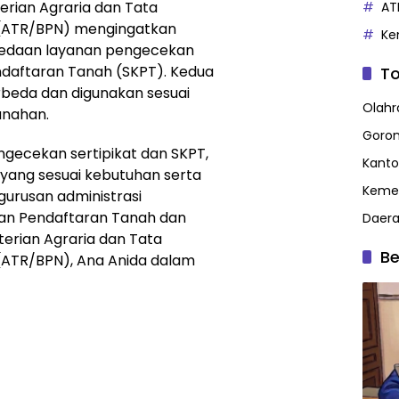
rian Agraria dan Tata
AT
 (ATR/BPN) mengingatkan
Ke
edaan layanan pengecekan
ndaftaran Tanah (SKPT). Kedua
To
erbeda dan digunakan sesuai
Olahr
anahan.
Goron
ecekan sertipikat dan SKPT,
Kanto
yang sesuai kebutuhan serta
Kemen
gurusan administrasi
ran Pendaftaran Tanah dan
Daer
terian Agraria dan Tata
Be
(ATR/BPN), Ana Anida dalam