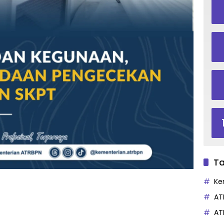
Ta
Ke
AT
AT