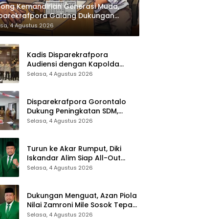
ong Kemandirian Generasi Muda,
sparekrafpora Galang Dukungan
uh Para Aleg Deprov
sa, 4 Agustus 2026
Kadis Disparekrafpora
Audiensi dengan Kapolda
Gorontalo, Perkuat Sinergi
Selasa, 4 Agustus 2026
Sukseskan Gorontalo Karnaval
Karawo 2026
Disparekrafpora Gorontalo
Dukung Peningkatan SDM,
Berikan Rekomendasi Studi S3
Selasa, 4 Agustus 2026
bagi Pegawai
Turun ke Akar Rumput, Diki
Iskandar Alim Siap All-Out
Menangkan Zamroni Mile di
Selasa, 4 Agustus 2026
Pilkada Bone Bolango
Dukungan Menguat, Azan Piola
Nilai Zamroni Mile Sosok Tepat
Teruskan Pembangunan Bone
Selasa, 4 Agustus 2026