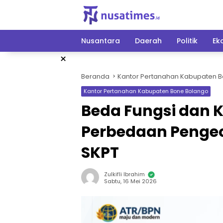
Langsung
ke
konten
Nusantara
Daerah
Politik
Ek
×
Beranda
Kantor Pertanahan Kabupaten 
Kantor Pertanahan Kabupaten Bone Bolango
Beda Fungsi dan 
Perbedaan Pengec
SKPT
Zulkifli Ibrahim
Sabtu, 16 Mei 2026