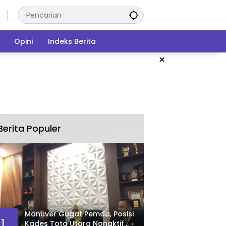
Opini
Indeks Berita
×
Berita Populer
Manuver Gugat Pemda, Posisi
1
Kades Toto Utara Nonaktif