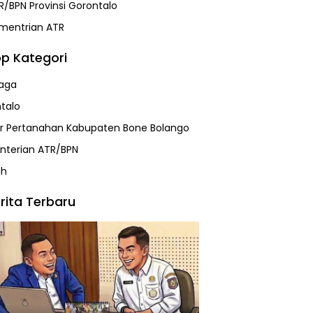
R/BPN Provinsi Gorontalo
mentrian ATR
p Kategori
aga
talo
r Pertanahan Kabupaten Bone Bolango
terian ATR/BPN
ah
rita Terbaru