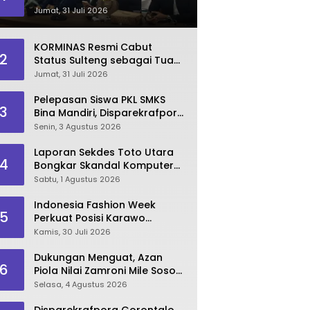
Dinilai Kian Terpuruk
Jumat, 31 Juli 2026
KORMINAS Resmi Cabut
2
Status Sulteng sebagai Tuan
Rumah FORNAS IX 2027
Jumat, 31 Juli 2026
Pelepasan Siswa PKL SMKS
3
Bina Mandiri, Disparekrafpora
Dorong Lahirnya SDM
Senin, 3 Agustus 2026
Pariwisata Unggul
Laporan Sekdes Toto Utara
4
Bongkar Skandal Komputer
‘Siluman’ 2025
Sabtu, 1 Agustus 2026
Indonesia Fashion Week
5
Perkuat Posisi Karawo
sebagai Identitas dan
Kamis, 30 Juli 2026
Penggerak Ekonomi Kreatif
Gorontalo
Dukungan Menguat, Azan
6
Piola Nilai Zamroni Mile Sosok
Tepat Teruskan
Selasa, 4 Agustus 2026
Pembangunan Bone Bolango
Disparekrafpora Gorontalo