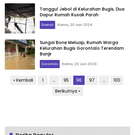
Tanggul Jebol di Kelurahan Bugis, Dua
Dapur Rumah Rusak Parah
Daerah
Kamis, 20 Juni 2024
Sungai Bone Meluap, Rumah Warga
Kelurahan Bugis Gorontalo Terendam
Banjir
Gorontalo
Kamis, 20 Juni 2024
Paginasi
« Kembali
1
…
95
96
97
…
100
pos
Berikutnya »