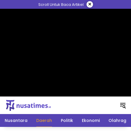
Langsung
×
Scroll Untuk Baca Artikel
ke
konten
Nusantara
Daerah
Politik
Ekonomi
Olahraga