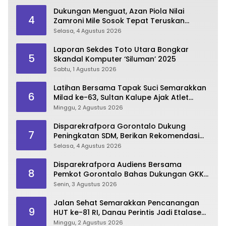
Dukungan Menguat, Azan Piola Nilai
4
Zamroni Mile Sosok Tepat Teruskan
Pembangunan Bone Bolango
Selasa, 4 Agustus 2026
Laporan Sekdes Toto Utara Bongkar
5
Skandal Komputer ‘Siluman’ 2025
Sabtu, 1 Agustus 2026
Latihan Bersama Tapak Suci Semarakkan
6
Milad ke-63, Sultan Kalupe Ajak Atlet
Lestarikan Budaya Bela Diri
Minggu, 2 Agustus 2026
Disparekrafpora Gorontalo Dukung
7
Peningkatan SDM, Berikan Rekomendasi
Studi S3 bagi Pegawai
Selasa, 4 Agustus 2026
Disparekrafpora Audiens Bersama
8
Pemkot Gorontalo Bahas Dukungan GKK
2026
Senin, 3 Agustus 2026
Jalan Sehat Semarakkan Pencanangan
9
HUT ke-81 RI, Danau Perintis Jadi Etalase
Wisata Gorontalo
Minggu, 2 Agustus 2026