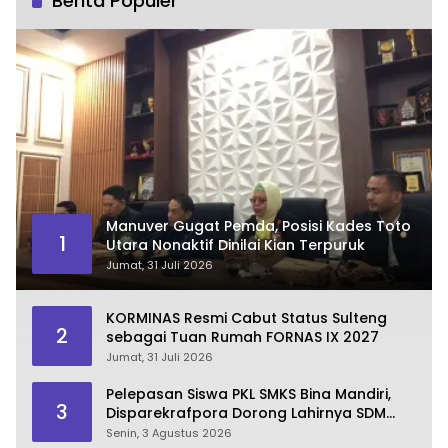
Berita Populer
Manuver Gugat Pemda, Posisi Kades Toto
1
Utara Nonaktif Dinilai Kian Terpuruk
Jumat, 31 Juli 2026
KORMINAS Resmi Cabut Status Sulteng
2
sebagai Tuan Rumah FORNAS IX 2027
Jumat, 31 Juli 2026
Pelepasan Siswa PKL SMKS Bina Mandiri,
3
Disparekrafpora Dorong Lahirnya SDM
Pariwisata Unggul
Senin, 3 Agustus 2026