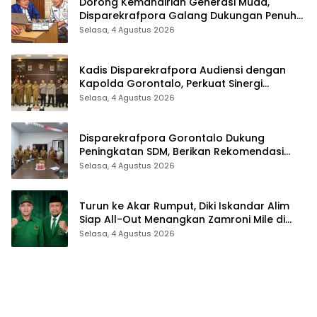
Dorong Kemandirian Generasi Muda,
Disparekrafpora Galang Dukungan Penuh
Para Aleg Deprov
Selasa, 4 Agustus 2026
Kadis Disparekrafpora Audiensi dengan
Kapolda Gorontalo, Perkuat Sinergi
Sukseskan Gorontalo Karnaval Karawo
Selasa, 4 Agustus 2026
2026
Disparekrafpora Gorontalo Dukung
Peningkatan SDM, Berikan Rekomendasi
Studi S3 bagi Pegawai
Selasa, 4 Agustus 2026
Turun ke Akar Rumput, Diki Iskandar Alim
Siap All-Out Menangkan Zamroni Mile di
Pilkada Bone Bolango
Selasa, 4 Agustus 2026