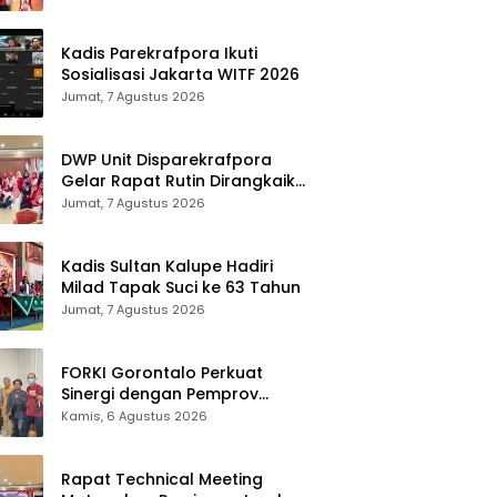
Makassar
Kadis Parekrafpora Ikuti
Sosialisasi Jakarta WITF 2026
Jumat, 7 Agustus 2026
DWP Unit Disparekrafpora
Gelar Rapat Rutin Dirangkaikan
Edukasi Manajemen Stres
Jumat, 7 Agustus 2026
Kadis Sultan Kalupe Hadiri
Milad Tapak Suci ke 63 Tahun
Jumat, 7 Agustus 2026
FORKI Gorontalo Perkuat
Sinergi dengan Pemprov
Jelang Kejurda Liga 1 Piala
Kamis, 6 Agustus 2026
Gubernur 2026
Rapat Technical Meeting