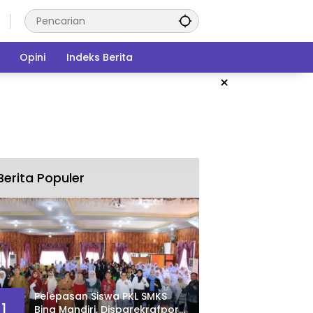
Opini
Indeks Berita
×
Berita Populer
Pelepasan Siswa PKL SMKS
1
Bina Mandiri, Disparekrafpora