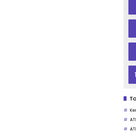
Ta
Ke
AT
AT