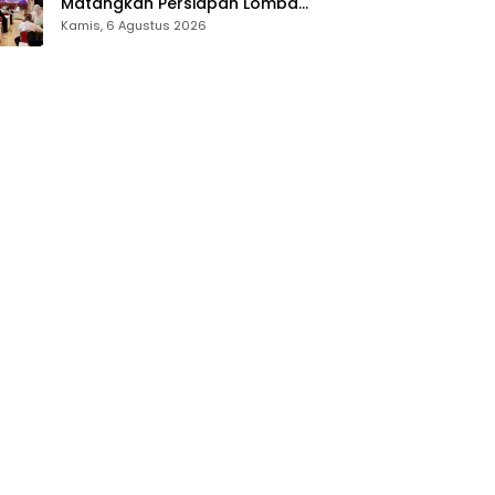
Matangkan Persiapan Lomba
Olahraga Masyarakat Tingkat
Kamis, 6 Agustus 2026
Provinsi Gorontalo