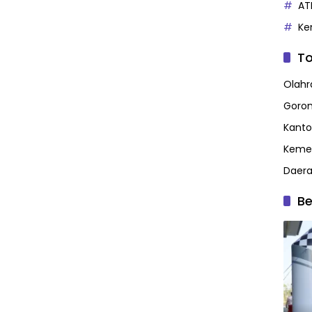
AT
Ke
To
Olahr
Goron
Kanto
Kemen
Daer
Be