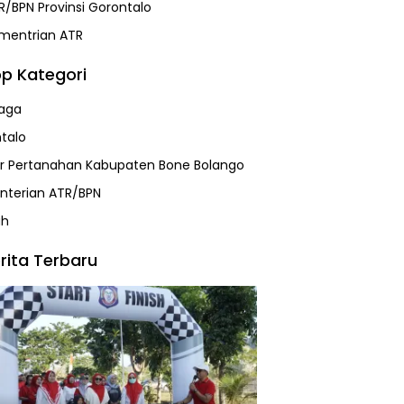
R/BPN Provinsi Gorontalo
mentrian ATR
p Kategori
aga
talo
r Pertanahan Kabupaten Bone Bolango
terian ATR/BPN
ah
rita Terbaru