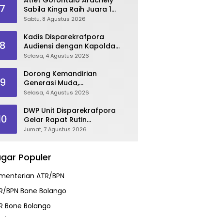
7
Sabila Kinga Raih Juara 1
Audisi Umum PB Djarum 2026
Sabtu, 8 Agustus 2026
di Makassar
Kadis Disparekrafpora
8
Audiensi dengan Kapolda
Gorontalo, Perkuat Sinergi
Selasa, 4 Agustus 2026
Sukseskan Gorontalo
Karnaval Karawo 2026
Dorong Kemandirian
9
Generasi Muda,
Disparekrafpora Galang
Selasa, 4 Agustus 2026
Dukungan Penuh Para Aleg
Deprov
DWP Unit Disparekrafpora
10
Gelar Rapat Rutin
Dirangkaikan Edukasi
Jumat, 7 Agustus 2026
Manajemen Stres
gar Populer
menterian ATR/BPN
R/BPN Bone Bolango
R Bone Bolango