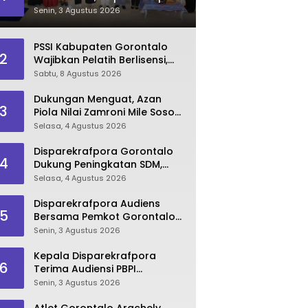
Dorong Lahirnya SDM
Senin, 3 Agustus 2026
Pariwisata Unggul
PSSI Kabupaten Gorontalo
2
Wajibkan Pelatih Berlisensi,
Dimulai dari Piala Bupati
Sabtu, 8 Agustus 2026
Dukungan Menguat, Azan
3
Piola Nilai Zamroni Mile Sosok
Tepat Teruskan
Selasa, 4 Agustus 2026
Pembangunan Bone Bolango
Disparekrafpora Gorontalo
4
Dukung Peningkatan SDM,
Berikan Rekomendasi Studi S3
Selasa, 4 Agustus 2026
bagi Pegawai
Disparekrafpora Audiens
5
Bersama Pemkot Gorontalo
Bahas Dukungan GKK 2026
Senin, 3 Agustus 2026
Kepala Disparekrafpora
6
Terima Audiensi PBPI
Gorontalo.
Senin, 3 Agustus 2026
Atlet Gorontalo Arachely