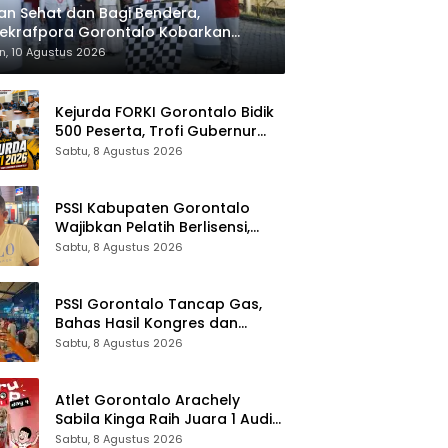
an Sehat dan Bagi Bendera,
ekrafpora Gorontalo Kobarkan
ionalisme
n, 10 Agustus 2026
Kejurda FORKI Gorontalo Bidik
500 Peserta, Trofi Gubernur
Jadi Rebutan
Sabtu, 8 Agustus 2026
PSSI Kabupaten Gorontalo
Wajibkan Pelatih Berlisensi,
Dimulai dari Piala Bupati
Sabtu, 8 Agustus 2026
PSSI Gorontalo Tancap Gas,
Bahas Hasil Kongres dan
Roadmap Timnas 2030
Sabtu, 8 Agustus 2026
Atlet Gorontalo Arachely
Sabila Kinga Raih Juara 1 Audisi
Umum PB Djarum 2026 di
Sabtu, 8 Agustus 2026