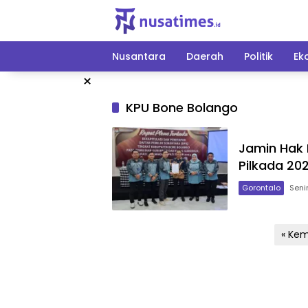
Langsung
ke
konten
Nusantara
Daerah
Politik
Ek
×
KPU Bone Bolango
Jamin Hak 
Pilkada 20
Gorontalo
Seni
Paginasi
« Kem
pos