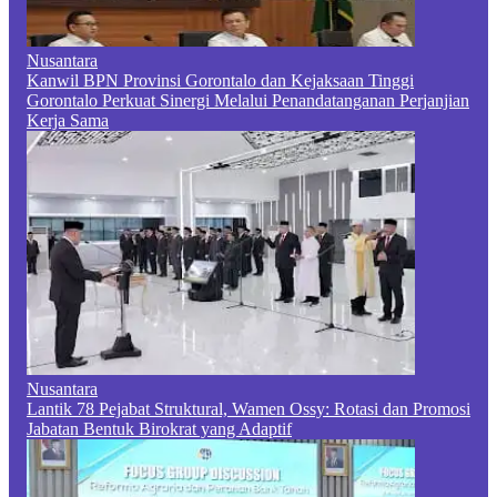
Nusantara
Kanwil BPN Provinsi Gorontalo dan Kejaksaan Tinggi
Gorontalo Perkuat Sinergi Melalui Penandatanganan Perjanjian
Kerja Sama
Nusantara
Lantik 78 Pejabat Struktural, Wamen Ossy: Rotasi dan Promosi
Jabatan Bentuk Birokrat yang Adaptif