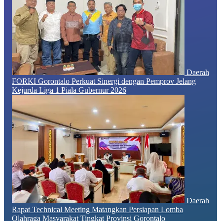
Daerah
FORKI Gorontalo Perkuat Sinergi dengan Pemprov Jelang
Kejurda Liga 1 Piala Gubernur 2026
Daerah
Rapat Technical Meeting Matangkan Persiapan Lomba
Olahraga Masyarakat Tingkat Provinsi Gorontalo