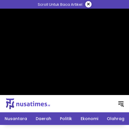
Langsung
×
Scroll Untuk Baca Artikel
ke
konten
Nusantara
Daerah
Politik
Ekonomi
Olahraga