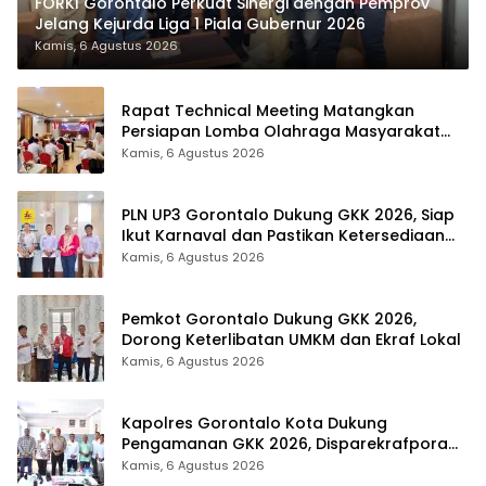
FORKI Gorontalo Perkuat Sinergi dengan Pemprov
Jelang Kejurda Liga 1 Piala Gubernur 2026
Kamis, 6 Agustus 2026
Rapat Technical Meeting Matangkan
Persiapan Lomba Olahraga Masyarakat
Tingkat Provinsi Gorontalo
Kamis, 6 Agustus 2026
PLN UP3 Gorontalo Dukung GKK 2026, Siap
Ikut Karnaval dan Pastikan Ketersediaan
Listrik
Kamis, 6 Agustus 2026
Pemkot Gorontalo Dukung GKK 2026,
Dorong Keterlibatan UMKM dan Ekraf Lokal
Kamis, 6 Agustus 2026
Kapolres Gorontalo Kota Dukung
Pengamanan GKK 2026, Disparekrafpora
Perkuat Sinergi Lintas Sektor
Kamis, 6 Agustus 2026