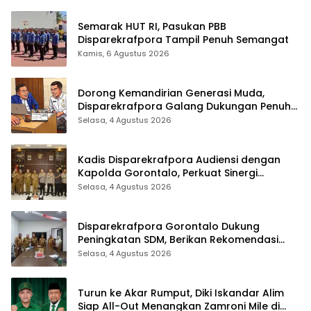
Semarak HUT RI, Pasukan PBB
Disparekrafpora Tampil Penuh Semangat
Kamis, 6 Agustus 2026
Dorong Kemandirian Generasi Muda,
Disparekrafpora Galang Dukungan Penuh
Para Aleg Deprov
Selasa, 4 Agustus 2026
Kadis Disparekrafpora Audiensi dengan
Kapolda Gorontalo, Perkuat Sinergi
Sukseskan Gorontalo Karnaval Karawo
Selasa, 4 Agustus 2026
2026
Disparekrafpora Gorontalo Dukung
Peningkatan SDM, Berikan Rekomendasi
Studi S3 bagi Pegawai
Selasa, 4 Agustus 2026
Turun ke Akar Rumput, Diki Iskandar Alim
Siap All-Out Menangkan Zamroni Mile di