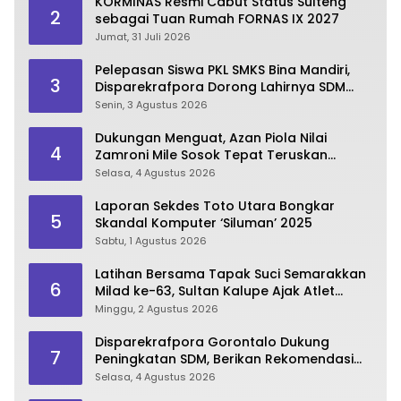
KORMINAS Resmi Cabut Status Sulteng
2
sebagai Tuan Rumah FORNAS IX 2027
Jumat, 31 Juli 2026
Pelepasan Siswa PKL SMKS Bina Mandiri,
3
Disparekrafpora Dorong Lahirnya SDM
Pariwisata Unggul
Senin, 3 Agustus 2026
Dukungan Menguat, Azan Piola Nilai
4
Zamroni Mile Sosok Tepat Teruskan
Pembangunan Bone Bolango
Selasa, 4 Agustus 2026
Laporan Sekdes Toto Utara Bongkar
5
Skandal Komputer ‘Siluman’ 2025
Sabtu, 1 Agustus 2026
Latihan Bersama Tapak Suci Semarakkan
6
Milad ke-63, Sultan Kalupe Ajak Atlet
Lestarikan Budaya Bela Diri
Minggu, 2 Agustus 2026
Disparekrafpora Gorontalo Dukung
7
Peningkatan SDM, Berikan Rekomendasi
Studi S3 bagi Pegawai
Selasa, 4 Agustus 2026