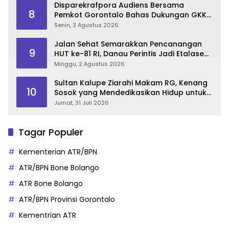
Disparekrafpora Audiens Bersama
8
Pemkot Gorontalo Bahas Dukungan GKK
2026
Senin, 3 Agustus 2026
Jalan Sehat Semarakkan Pencanangan
9
HUT ke-81 RI, Danau Perintis Jadi Etalase
Wisata Gorontalo
Minggu, 2 Agustus 2026
Sultan Kalupe Ziarahi Makam RG, Kenang
10
Sosok yang Mendedikasikan Hidup untuk
Gorontalo
Jumat, 31 Juli 2026
Tagar Populer
Kementerian ATR/BPN
ATR/BPN Bone Bolango
ATR Bone Bolango
ATR/BPN Provinsi Gorontalo
Kementrian ATR