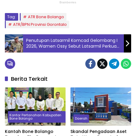
Tag:
ATR Bone Bolango
ATR/BPN Provinsi Gorontalo
Penutupan Latsarmil Komcad Gelombang I
2026, Wamen Ossy Sebut Latsarmil Perkuat
Karakter dan Integritas ASN
Berita Terkait
Kantor Pertanahan Kabupaten
Bone Bolango
Daerah
Kantah Bone Bolango
Skandal Pengadaan Aset