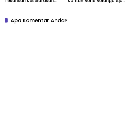
Tekankan Keselarasan
Kantah Bone Bolango Ajak
Indikator Kinerja Pusat dan
Masyarakat Segera
Daerah
Daftarkan Aset Wakaf
Apa Komentar Anda?