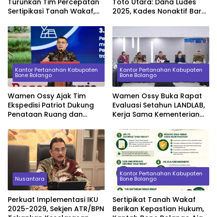
Turunkan Tim Percepatan
Toto Utara: Dana Ludes
Sertipikasi Tanah Wakaf,
2025, Kades Nonaktif Baru
Sinkronkan Data dengan
Serahkan Barang Beda
KUA
Spesifikasi di 2026
Kantor Pertanahan Kabupaten
Kantor Pertanahan Kabupaten
Bone Bolango
Bone Bolango
Wamen Ossy Ajak Tim
Wamen Ossy Buka Rapat
Ekspedisi Patriot Dukung
Evaluasi Setahun LANDLAB,
Penataan Ruang dan
Kerja Sama Kementerian
Pendataan Masalah
ATR/BPN Bersama JICA
Pertanahan di Kawasan
Transmigrasi
Kantor Pertanahan Kabupaten
Nusantara
Bone Bolango
Perkuat Implementasi IKU
Sertipikat Tanah Wakaf
2025-2029, Sekjen ATR/BPN
Berikan Kepastian Hukum,