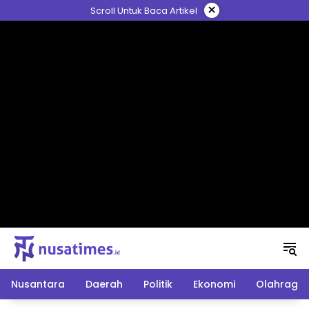
Langsung
×
Scroll Untuk Baca Artikel
ke
konten
Nusantara
Daerah
Politik
Ekonomi
Olahraga