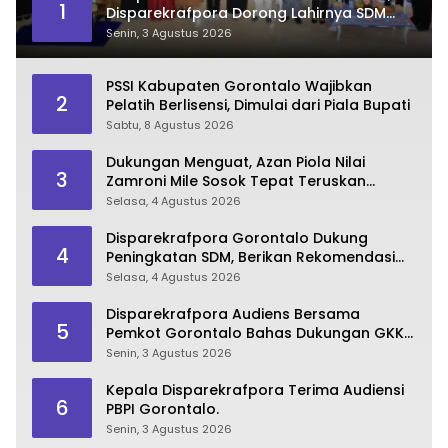
1
Disparekrafpora Dorong Lahirnya SDM
Pariwisata Unggul
Senin, 3 Agustus 2026
PSSI Kabupaten Gorontalo Wajibkan
2
Pelatih Berlisensi, Dimulai dari Piala Bupati
Sabtu, 8 Agustus 2026
Dukungan Menguat, Azan Piola Nilai
3
Zamroni Mile Sosok Tepat Teruskan
Pembangunan Bone Bolango
Selasa, 4 Agustus 2026
Disparekrafpora Gorontalo Dukung
4
Peningkatan SDM, Berikan Rekomendasi
Studi S3 bagi Pegawai
Selasa, 4 Agustus 2026
Disparekrafpora Audiens Bersama
5
Pemkot Gorontalo Bahas Dukungan GKK
2026
Senin, 3 Agustus 2026
Kepala Disparekrafpora Terima Audiensi
6
PBPI Gorontalo.
Senin, 3 Agustus 2026