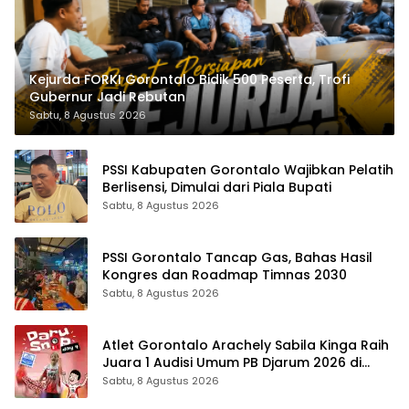
Kejurda FORKI Gorontalo Bidik 500 Peserta, Trofi
Gubernur Jadi Rebutan
Sabtu, 8 Agustus 2026
PSSI Kabupaten Gorontalo Wajibkan Pelatih
Berlisensi, Dimulai dari Piala Bupati
Sabtu, 8 Agustus 2026
PSSI Gorontalo Tancap Gas, Bahas Hasil
Kongres dan Roadmap Timnas 2030
Sabtu, 8 Agustus 2026
Atlet Gorontalo Arachely Sabila Kinga Raih
Juara 1 Audisi Umum PB Djarum 2026 di
Makassar
Sabtu, 8 Agustus 2026