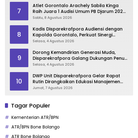
Atlet Gorontalo Arachely Sabila Kinga
7
Raih Juara 1 Audisi Umum PB Djarum 2026
di Makassar
Sabtu, 8 Agustus 2026
Kadis Disparekrafpora Audiensi dengan
8
Kapolda Gorontalo, Perkuat Sinergi
Sukseskan Gorontalo Karnaval Karawo
Selasa, 4 Agustus 2026
2026
Dorong Kemandirian Generasi Muda,
9
Disparekrafpora Galang Dukungan Penuh
Para Aleg Deprov
Selasa, 4 Agustus 2026
DWP Unit Disparekrafpora Gelar Rapat
10
Rutin Dirangkaikan Edukasi Manajemen
Stres
Jumat, 7 Agustus 2026
Tagar Populer
Kementerian ATR/BPN
ATR/BPN Bone Bolango
ATR Bone Bolango