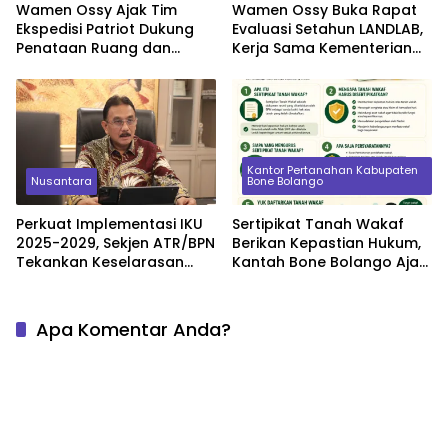
Wamen Ossy Ajak Tim
Wamen Ossy Buka Rapat
Ekspedisi Patriot Dukung
Evaluasi Setahun LANDLAB,
Penataan Ruang dan
Kerja Sama Kementerian
Pendataan Masalah
ATR/BPN Bersama JICA
Pertanahan di Kawasan
Transmigrasi
Kantor Pertanahan Kabupaten
Nusantara
Bone Bolango
Perkuat Implementasi IKU
Sertipikat Tanah Wakaf
2025-2029, Sekjen ATR/BPN
Berikan Kepastian Hukum,
Tekankan Keselarasan
Kantah Bone Bolango Ajak
Indikator Kinerja Pusat dan
Masyarakat Segera
Daerah
Daftarkan Aset Wakaf
Apa Komentar Anda?