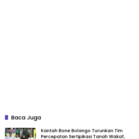
Baca Juga
Kantah Bone Bolango Turunkan Tim
Percepatan Sertipikasi Tanah Wakaf,