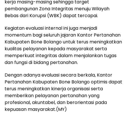
kerja masing-masing sehingga target
pembangunan Zona Integritas menuju Wilayah
Bebas dari Korupsi (WBK) dapat tercapai.
Kegiatan evaluasi internal ini juga menjadi
momentum bagi seluruh jajaran Kantor Pertanahan
Kabupaten Bone Bolango untuk terus meningkatkan
kualitas pelayanan kepada masyarakat serta
memperkuat integritas dalam menjalankan tugas
dan fungsi di bidang pertanahan.
Dengan adanya evaluasi secara berkala, Kantor
Pertanahan Kabupaten Bone Bolango optimis dapat
terus meningkatkan kinerja organisasi serta
memberikan pelayanan pertanahan yang
profesional, akuntabel, dan berorientasi pada
kepuasan masyarakat.(MY)