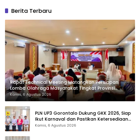
Berita Terbaru
Rapat Technical Meeting Matangkan Persiapan
Lomba Olahraga Masyarakat Tingkat Provinsi
Gorontalo
Kamis, 6 Agustus 2026
PLN UP3 Gorontalo Dukung GKK 2026, Siap
Ikut Karnaval dan Pastikan Ketersediaan
Listrik
Kamis, 6 Agustus 2026