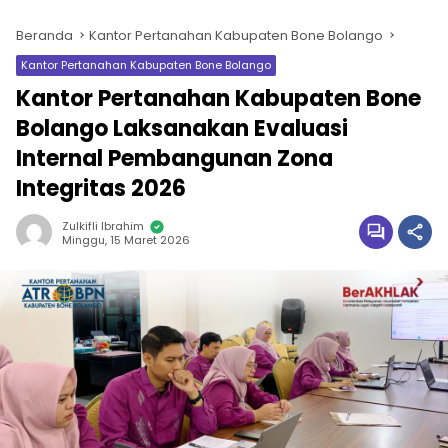
Beranda
Kantor Pertanahan Kabupaten Bone Bolango
Kantor Pertanahan Kabupaten Bone Bolango
Kantor Pertanahan Kabupaten Bone
Bolango Laksanakan Evaluasi
Internal Pembangunan Zona
Integritas 2026
Zulkifli Ibrahim
Minggu, 15 Maret 2026