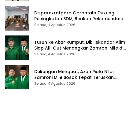
2026
Disparekrafpora Gorontalo Dukung
Peningkatan SDM, Berikan Rekomendasi
Studi S3 bagi Pegawai
Selasa, 4 Agustus 2026
Turun ke Akar Rumput, Diki Iskandar Alim
Siap All-Out Menangkan Zamroni Mile di
Pilkada Bone Bolango
Selasa, 4 Agustus 2026
Dukungan Menguat, Azan Piola Nilai
Zamroni Mile Sosok Tepat Teruskan
Pembangunan Bone Bolango
Selasa, 4 Agustus 2026