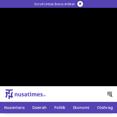
Langsung
×
Scroll Untuk Baca Artikel
ke
konten
Nusantara
Daerah
Politik
Ekonomi
Olahraga