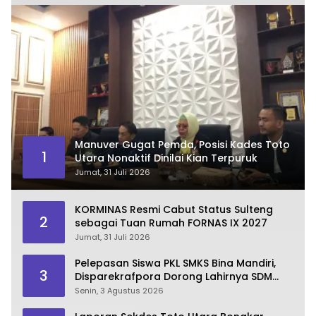
Manuver Gugat Pemda, Posisi Kades Toto
1
Utara Nonaktif Dinilai Kian Terpuruk
Jumat, 31 Juli 2026
KORMINAS Resmi Cabut Status Sulteng
2
sebagai Tuan Rumah FORNAS IX 2027
Jumat, 31 Juli 2026
Pelepasan Siswa PKL SMKS Bina Mandiri,
3
Disparekrafpora Dorong Lahirnya SDM
Pariwisata Unggul
Senin, 3 Agustus 2026