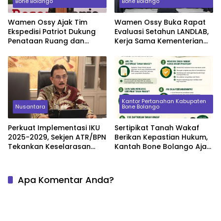
Bone Bolango
Bone Bolango
Wamen Ossy Ajak Tim
Wamen Ossy Buka Rapat
Ekspedisi Patriot Dukung
Evaluasi Setahun LANDLAB,
Penataan Ruang dan
Kerja Sama Kementerian
Pendataan Masalah
ATR/BPN Bersama JICA
Pertanahan di Kawasan
Transmigrasi
Kantor Pertanahan Kabupaten
Nusantara
Bone Bolango
Perkuat Implementasi IKU
Sertipikat Tanah Wakaf
2025-2029, Sekjen ATR/BPN
Berikan Kepastian Hukum,
Tekankan Keselarasan
Kantah Bone Bolango Ajak
Indikator Kinerja Pusat dan
Masyarakat Segera
Daerah
Daftarkan Aset Wakaf
Apa Komentar Anda?