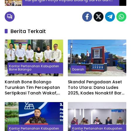
Pemetaan, Fokus Percepatan Penyelesaian
Tunggakan
Berita Terkait
Kantor Pertanahan Kabupaten
Bone Bolango
Daerah
Kantah Bone Bolango
Skandal Pengadaan Aset
Turunkan Tim Percepatan
Toto Utara: Dana Ludes
Sertipikasi Tanah Wakaf,
2025, Kades Nonaktif Baru
Sinkronkan Data dengan
Serahkan Barang Beda
KUA
Spesifikasi di 2026
Kantor Pertanahan Kabupaten
Kantor Pertanahan Kabupaten