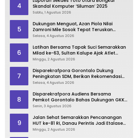
Laporan Sekdes Toto Utara Bongkar
4
Skandal Komputer ‘Siluman’ 2025
Sabtu, 1 Agustus 2026
Dukungan Menguat, Azan Piola Nilai
5
Zamroni Mile Sosok Tepat Teruskan
Pembangunan Bone Bolango
Selasa, 4 Agustus 2026
Latihan Bersama Tapak Suci Semarakkan
6
Milad ke-63, Sultan Kalupe Ajak Atlet
Lestarikan Budaya Bela Diri
Minggu, 2 Agustus 2026
Disparekrafpora Gorontalo Dukung
7
Peningkatan SDM, Berikan Rekomendasi
Studi S3 bagi Pegawai
Selasa, 4 Agustus 2026
Disparekrafpora Audiens Bersama
8
Pemkot Gorontalo Bahas Dukungan GKK
2026
Senin, 3 Agustus 2026
Jalan Sehat Semarakkan Pencanangan
9
HUT ke-81 RI, Danau Perintis Jadi Etalase
Wisata Gorontalo
Minggu, 2 Agustus 2026