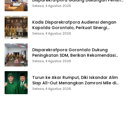
Disparekrafpora Galang Dukungan Penuh
Para Aleg Deprov
Selasa, 4 Agustus 2026
Kadis Disparekrafpora Audiensi dengan
Kapolda Gorontalo, Perkuat Sinergi
Sukseskan Gorontalo Karnaval Karawo
Selasa, 4 Agustus 2026
2026
Disparekrafpora Gorontalo Dukung
Peningkatan SDM, Berikan Rekomendasi
Studi S3 bagi Pegawai
Selasa, 4 Agustus 2026
Turun ke Akar Rumput, Diki Iskandar Alim
Siap All-Out Menangkan Zamroni Mile di
Pilkada Bone Bolango
Selasa, 4 Agustus 2026