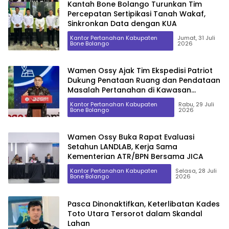
Kantah Bone Bolango Turunkan Tim
Percepatan Sertipikasi Tanah Wakaf,
Sinkronkan Data dengan KUA
Kantor Pertanahan Kabupaten
Jumat, 31 Juli
Bone Bolango
2026
Wamen Ossy Ajak Tim Ekspedisi Patriot
Dukung Penataan Ruang dan Pendataan
Masalah Pertanahan di Kawasan
Transmigrasi
Kantor Pertanahan Kabupaten
Rabu, 29 Juli
Bone Bolango
2026
Wamen Ossy Buka Rapat Evaluasi
Setahun LANDLAB, Kerja Sama
Kementerian ATR/BPN Bersama JICA
Kantor Pertanahan Kabupaten
Selasa, 28 Juli
Bone Bolango
2026
Pasca Dinonaktifkan, Keterlibatan Kades
Toto Utara Tersorot dalam Skandal
Lahan