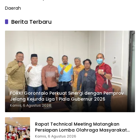
Daerah
Berita Terbaru
FORKI Gorontalo Perkuat Sinergi dengan Pemprov
Jelang Kejurda Liga 1 Piala Gubernur 2026
Kamis, 6 Agustus 2026
Rapat Technical Meeting Matangkan
Persiapan Lomba Olahraga Masyarakat
Tingkat Provinsi Gorontalo
Kamis, 6 Agustus 2026