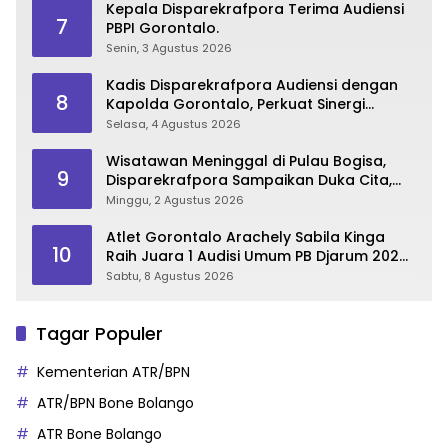
Kepala Disparekrafpora Terima Audiensi
7
PBPI Gorontalo.
Senin, 3 Agustus 2026
Kadis Disparekrafpora Audiensi dengan
8
Kapolda Gorontalo, Perkuat Sinergi
Sukseskan Gorontalo Karnaval Karawo
Selasa, 4 Agustus 2026
2026
Wisatawan Meninggal di Pulau Bogisa,
9
Disparekrafpora Sampaikan Duka Cita,
Imbau Utamakan Keselamatan
Minggu, 2 Agustus 2026
Atlet Gorontalo Arachely Sabila Kinga
10
Raih Juara 1 Audisi Umum PB Djarum 2026
di Makassar
Sabtu, 8 Agustus 2026
Tagar Populer
Kementerian ATR/BPN
ATR/BPN Bone Bolango
ATR Bone Bolango