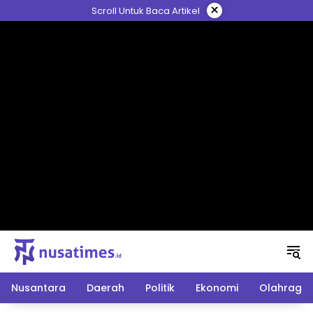
Langsung
×
Scroll Untuk Baca Artikel
ke
konten
Nusantara
Daerah
Politik
Ekonomi
Olahraga