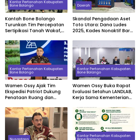
Kantor Pertanahan Kabupaten
Bone Bolango
Daerah
Kantah Bone Bolango
Skandal Pengadaan Aset
Turunkan Tim Percepatan
Toto Utara: Dana Ludes
Sertipikasi Tanah Wakaf,
2025, Kades Nonaktif Baru
Sinkronkan Data dengan
Serahkan Barang Beda
KUA
Spesifikasi di 2026
Kantor Pertanahan Kabupaten
Kantor Pertanahan Kabupaten
Bone Bolango
Bone Bolango
Wamen Ossy Ajak Tim
Wamen Ossy Buka Rapat
Ekspedisi Patriot Dukung
Evaluasi Setahun LANDLAB,
Penataan Ruang dan
Kerja Sama Kementerian
Pendataan Masalah
ATR/BPN Bersama JICA
Pertanahan di Kawasan
Transmigrasi
Kantor Pertanahan Kabupaten
Nusantara
Bone Bolango