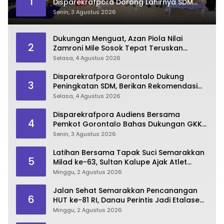
1
Disparekrafpora Dorong Lahirnya SDM
Pariwisata Unggul
Senin, 3 Agustus 2026
Dukungan Menguat, Azan Piola Nilai
2
Zamroni Mile Sosok Tepat Teruskan
Pembangunan Bone Bolango
Selasa, 4 Agustus 2026
Disparekrafpora Gorontalo Dukung
3
Peningkatan SDM, Berikan Rekomendasi
Studi S3 bagi Pegawai
Selasa, 4 Agustus 2026
Disparekrafpora Audiens Bersama
4
Pemkot Gorontalo Bahas Dukungan GKK
2026
Senin, 3 Agustus 2026
Latihan Bersama Tapak Suci Semarakkan
5
Milad ke-63, Sultan Kalupe Ajak Atlet
Lestarikan Budaya Bela Diri
Minggu, 2 Agustus 2026
Jalan Sehat Semarakkan Pencanangan
6
HUT ke-81 RI, Danau Perintis Jadi Etalase
Wisata Gorontalo
Minggu, 2 Agustus 2026