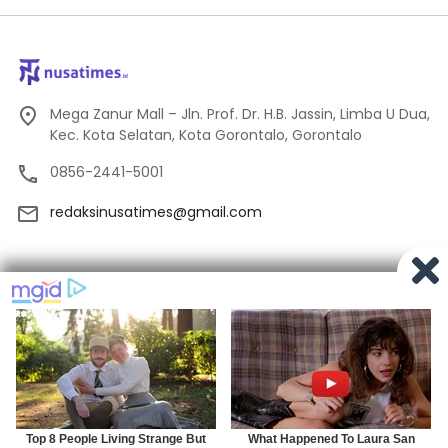
Mega Zanur Mall – Jln. Prof. Dr. H.B. Jassin, Limba U Dua,
Kec. Kota Selatan, Kota Gorontalo, Gorontalo
0856-2441-5001
redaksinusatimes@gmail.com
Tentang Kami
Redaksi
Pedoman Media Siber
Privacy
Indeks Berita
© 2024
Nusatimes.id