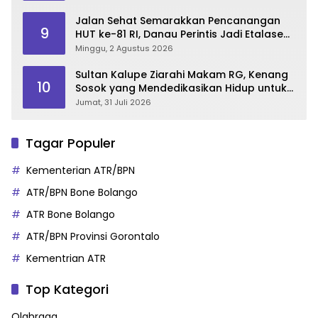
Jalan Sehat Semarakkan Pencanangan
9
HUT ke-81 RI, Danau Perintis Jadi Etalase
Wisata Gorontalo
Minggu, 2 Agustus 2026
Sultan Kalupe Ziarahi Makam RG, Kenang
10
Sosok yang Mendedikasikan Hidup untuk
Gorontalo
Jumat, 31 Juli 2026
Tagar Populer
Kementerian ATR/BPN
ATR/BPN Bone Bolango
ATR Bone Bolango
ATR/BPN Provinsi Gorontalo
Kementrian ATR
Top Kategori
Olahraga