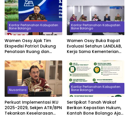
KUA
Spesifikasi di 2026
Kantor Pertanahan Kabupaten
Kantor Pertanahan Kabupaten
Bone Bolango
Bone Bolango
Wamen Ossy Ajak Tim
Wamen Ossy Buka Rapat
Ekspedisi Patriot Dukung
Evaluasi Setahun LANDLAB,
Penataan Ruang dan
Kerja Sama Kementerian
Pendataan Masalah
ATR/BPN Bersama JICA
Pertanahan di Kawasan
Transmigrasi
Kantor Pertanahan Kabupaten
Nusantara
Bone Bolango
Perkuat Implementasi IKU
Sertipikat Tanah Wakaf
2025-2029, Sekjen ATR/BPN
Berikan Kepastian Hukum,
Tekankan Keselarasan
Kantah Bone Bolango Ajak
Indikator Kinerja Pusat dan
Masyarakat Segera
Daerah
Daftarkan Aset Wakaf