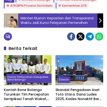
ATR/BPN Provinsi Gorontalo
Kementrian ATR
Menteri Nusron: Kepastian dan Transparansi
Waktu Jadi Kunci Pelayanan Pertanahan
Berita Terkait
Kantor Pertanahan Kabupaten
Bone Bolango
Daerah
Kantah Bone Bolango
Skandal Pengadaan Aset
Turunkan Tim Percepatan
Toto Utara: Dana Ludes
Sertipikasi Tanah Wakaf,
2025, Kades Nonaktif Baru
Sinkronkan Data dengan
Serahkan Barang Beda