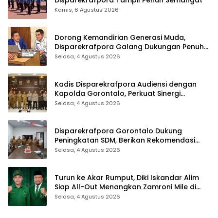
Disparekrafpora Tampil Penuh Semangat
Kamis, 6 Agustus 2026
Dorong Kemandirian Generasi Muda,
Disparekrafpora Galang Dukungan Penuh
Para Aleg Deprov
Selasa, 4 Agustus 2026
Kadis Disparekrafpora Audiensi dengan
Kapolda Gorontalo, Perkuat Sinergi
Sukseskan Gorontalo Karnaval Karawo
Selasa, 4 Agustus 2026
2026
Disparekrafpora Gorontalo Dukung
Peningkatan SDM, Berikan Rekomendasi
Studi S3 bagi Pegawai
Selasa, 4 Agustus 2026
Turun ke Akar Rumput, Diki Iskandar Alim
Siap All-Out Menangkan Zamroni Mile di
Pilkada Bone Bolango
Selasa, 4 Agustus 2026