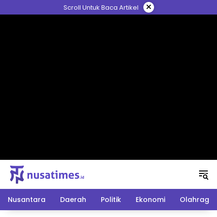
Langsung
×
Scroll Untuk Baca Artikel
ke
konten
Nusantara
Daerah
Politik
Ekonomi
Olahraga