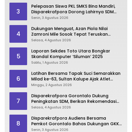
Pelepasan Siswa PKL SMKS Bina Mandiri,
3
Disparekrafpora Dorong Lahirnya SDM
Pariwisata Unggul
Senin, 3 Agustus 2026
Dukungan Menguat, Azan Piola Nilai
4
Zamroni Mile Sosok Tepat Teruskan
Pembangunan Bone Bolango
Selasa, 4 Agustus 2026
Laporan Sekdes Toto Utara Bongkar
5
Skandal Komputer ‘Siluman’ 2025
Sabtu, 1 Agustus 2026
Latihan Bersama Tapak Suci Semarakkan
6
Milad ke-63, Sultan Kalupe Ajak Atlet
Lestarikan Budaya Bela Diri
Minggu, 2 Agustus 2026
Disparekrafpora Gorontalo Dukung
7
Peningkatan SDM, Berikan Rekomendasi
Studi S3 bagi Pegawai
Selasa, 4 Agustus 2026
Disparekrafpora Audiens Bersama
8
Pemkot Gorontalo Bahas Dukungan GKK
2026
Senin, 3 Agustus 2026