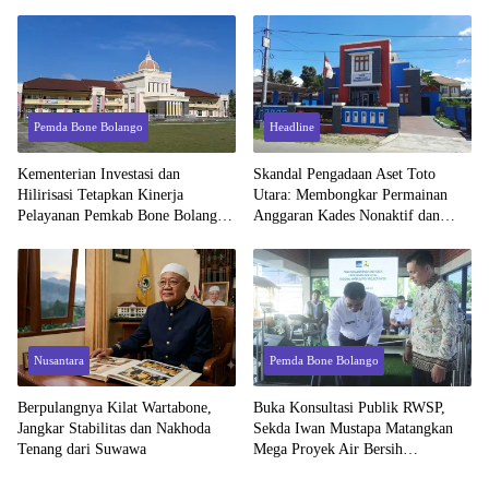
Utara Bertambah
Pemda Bone Bolango
Headline
Kementerian Investasi dan
Skandal Pengadaan Aset Toto
Hilirisasi Tetapkan Kinerja
Utara: Membongkar Permainan
Pelayanan Pemkab Bone Bolango
Anggaran Kades Nonaktif dan
Kategori “Sangat Baik”
Dugaan Manipulasi Laporan
Keuangan
Nusantara
Pemda Bone Bolango
Berpulangnya Kilat Wartabone,
Buka Konsultasi Publik RWSP,
Jangkar Stabilitas dan Nakhoda
Sekda Iwan Mustapa Matangkan
Tenang dari Suwawa
Mega Proyek Air Bersih
Berstandar Internasional