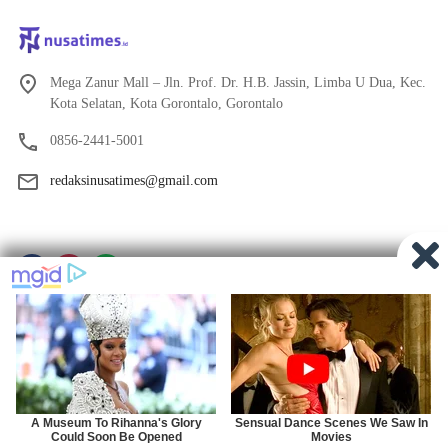
Mega Zanur Mall – Jln. Prof. Dr. H.B. Jassin, Limba U Dua, Kec.
Kota Selatan, Kota Gorontalo, Gorontalo
0856-2441-5001
redaksinusatimes@gmail.com
Tentang Kami
Redaksi
Pedoman Media Siber
Privacy
Indeks Berita
© 2024
Nusatimes.id
×