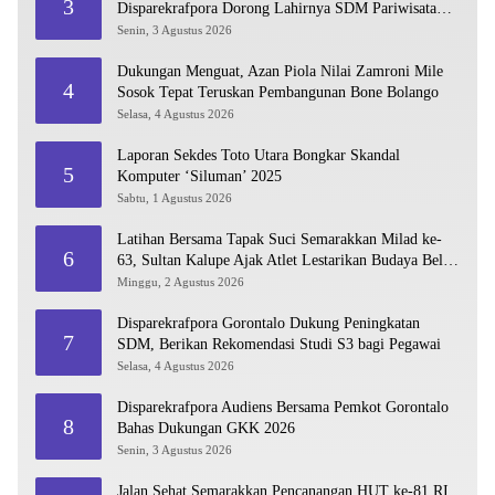
3
Disparekrafpora Dorong Lahirnya SDM Pariwisata
Unggul
Senin, 3 Agustus 2026
Dukungan Menguat, Azan Piola Nilai Zamroni Mile
4
Sosok Tepat Teruskan Pembangunan Bone Bolango
Selasa, 4 Agustus 2026
Laporan Sekdes Toto Utara Bongkar Skandal
5
Komputer ‘Siluman’ 2025
Sabtu, 1 Agustus 2026
Latihan Bersama Tapak Suci Semarakkan Milad ke-
6
63, Sultan Kalupe Ajak Atlet Lestarikan Budaya Bela
Diri
Minggu, 2 Agustus 2026
Disparekrafpora Gorontalo Dukung Peningkatan
7
SDM, Berikan Rekomendasi Studi S3 bagi Pegawai
Selasa, 4 Agustus 2026
Disparekrafpora Audiens Bersama Pemkot Gorontalo
8
Bahas Dukungan GKK 2026
Senin, 3 Agustus 2026
Jalan Sehat Semarakkan Pencanangan HUT ke-81 RI,