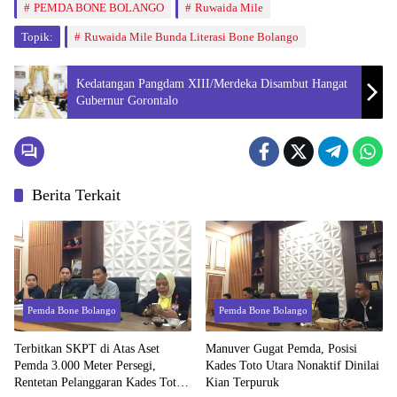
PEMDA BONE BOLANGO
Ruwaida Mile
Topik:
Ruwaida Mile Bunda Literasi Bone Bolango
Kedatangan Pangdam XIII/Merdeka Disambut Hangat
Gubernur Gorontalo
Berita Terkait
Pemda Bone Bolango
Pemda Bone Bolango
Terbitkan SKPT di Atas Aset
Manuver Gugat Pemda, Posisi
Pemda 3.000 Meter Persegi,
Kades Toto Utara Nonaktif Dinilai
Rentetan Pelanggaran Kades Toto
Kian Terpuruk