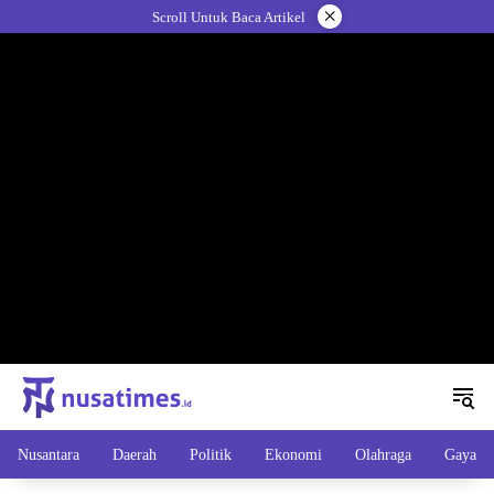
Langsung
×
Scroll Untuk Baca Artikel
ke
konten
Nusantara
Daerah
Politik
Ekonomi
Olahraga
Gaya H