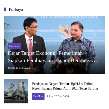
Purbaya
Ekonomi
Kejar Target Ekonomi, Pemerintah
Siapkan Pembiayaan Ekspor Berbunga
Rendah Melalui LPEI dan SMI
Sabtu, 23 Mei 2026
Pendapatan Negara Tembus Rp918,4 Triliun,
Keseimbangan Primer April 2026 Tetap Surplus
Headline
Sabtu, 23 Mei 2026