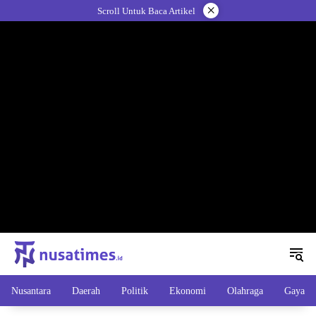
Langsung
×
Scroll Untuk Baca Artikel
ke
konten
Nusantara
Daerah
Politik
Ekonomi
Olahraga
Gaya H