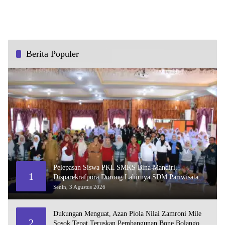
Berita Populer
Pelepasan Siswa PKL SMKS Bina Mandiri,
1
Disparekrafpora Dorong Lahirnya SDM Pariwisata
Unggul
Senin, 3 Agustus 2026
Dukungan Menguat, Azan Piola Nilai Zamroni Mile
2
Sosok Tepat Teruskan Pembangunan Bone Bolango