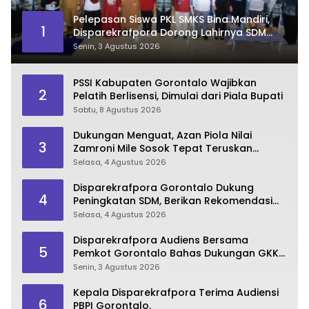
Pelepasan Siswa PKL SMKS Bina Mandiri,
1
Disparekrafpora Dorong Lahirnya SDM
Pariwisata Unggul
Senin, 3 Agustus 2026
PSSI Kabupaten Gorontalo Wajibkan
2
Pelatih Berlisensi, Dimulai dari Piala Bupati
Sabtu, 8 Agustus 2026
Dukungan Menguat, Azan Piola Nilai
3
Zamroni Mile Sosok Tepat Teruskan
Pembangunan Bone Bolango
Selasa, 4 Agustus 2026
Disparekrafpora Gorontalo Dukung
4
Peningkatan SDM, Berikan Rekomendasi
Studi S3 bagi Pegawai
Selasa, 4 Agustus 2026
Disparekrafpora Audiens Bersama
5
Pemkot Gorontalo Bahas Dukungan GKK
2026
Senin, 3 Agustus 2026
Kepala Disparekrafpora Terima Audiensi
6
PBPI Gorontalo.