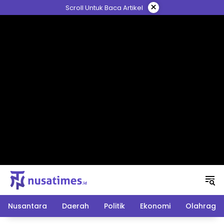
Langsung
×
Scroll Untuk Baca Artikel
ke
konten
Nusantara
Daerah
Politik
Ekonomi
Olahraga