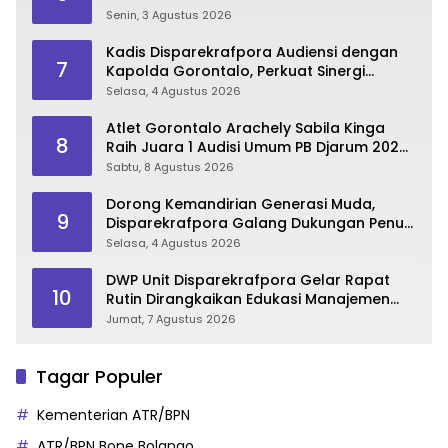
Senin, 3 Agustus 2026
Kadis Disparekrafpora Audiensi dengan
7
Kapolda Gorontalo, Perkuat Sinergi
Sukseskan Gorontalo Karnaval Karawo
Selasa, 4 Agustus 2026
2026
Atlet Gorontalo Arachely Sabila Kinga
8
Raih Juara 1 Audisi Umum PB Djarum 2026
di Makassar
Sabtu, 8 Agustus 2026
Dorong Kemandirian Generasi Muda,
9
Disparekrafpora Galang Dukungan Penuh
Para Aleg Deprov
Selasa, 4 Agustus 2026
DWP Unit Disparekrafpora Gelar Rapat
10
Rutin Dirangkaikan Edukasi Manajemen
Stres
Jumat, 7 Agustus 2026
Tagar Populer
Kementerian ATR/BPN
ATR/BPN Bone Bolango