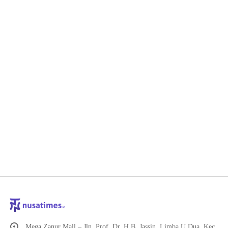
Mega Zanur Mall – Jln. Prof. Dr. H.B. Jassin, Limba U Dua, Kec.