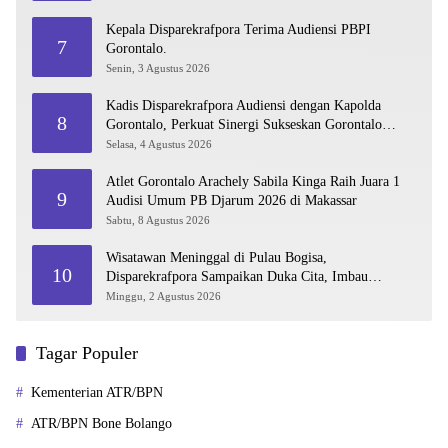
Kepala Disparekrafpora Terima Audiensi PBPI
7
Gorontalo.
Senin, 3 Agustus 2026
Kadis Disparekrafpora Audiensi dengan Kapolda
8
Gorontalo, Perkuat Sinergi Sukseskan Gorontalo
Karnaval Karawo 2026
Selasa, 4 Agustus 2026
Atlet Gorontalo Arachely Sabila Kinga Raih Juara 1
9
Audisi Umum PB Djarum 2026 di Makassar
Sabtu, 8 Agustus 2026
Wisatawan Meninggal di Pulau Bogisa,
10
Disparekrafpora Sampaikan Duka Cita, Imbau
Utamakan Keselamatan
Minggu, 2 Agustus 2026
Tagar Populer
Kementerian ATR/BPN
ATR/BPN Bone Bolango