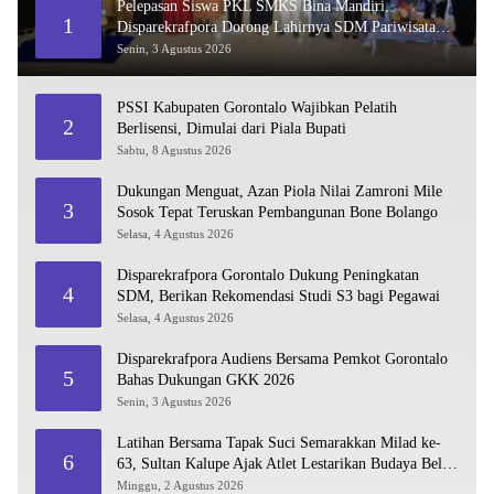
Pelepasan Siswa PKL SMKS Bina Mandiri,
1
Disparekrafpora Dorong Lahirnya SDM Pariwisata
Unggul
Senin, 3 Agustus 2026
PSSI Kabupaten Gorontalo Wajibkan Pelatih
2
Berlisensi, Dimulai dari Piala Bupati
Sabtu, 8 Agustus 2026
Dukungan Menguat, Azan Piola Nilai Zamroni Mile
3
Sosok Tepat Teruskan Pembangunan Bone Bolango
Selasa, 4 Agustus 2026
Disparekrafpora Gorontalo Dukung Peningkatan
4
SDM, Berikan Rekomendasi Studi S3 bagi Pegawai
Selasa, 4 Agustus 2026
Disparekrafpora Audiens Bersama Pemkot Gorontalo
5
Bahas Dukungan GKK 2026
Senin, 3 Agustus 2026
Latihan Bersama Tapak Suci Semarakkan Milad ke-
6
63, Sultan Kalupe Ajak Atlet Lestarikan Budaya Bela
Diri
Minggu, 2 Agustus 2026