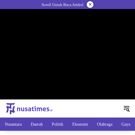
Langsung
×
Scroll Untuk Baca Artikel
ke
konten
Nusantara
Daerah
Politik
Ekonomi
Olahraga
Gaya H