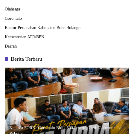
Olahraga
Gorontalo
Kantor Pertanahan Kabupaten Bone Bolango
Kementerian ATR/BPN
Daerah
Berita Terbaru
Kejurda FORKI Gorontalo Bidik 500 Peserta, Trofi Gubernur Jadi
Rebutan