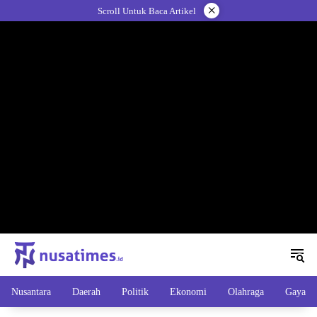
Langsung
×
Scroll Untuk Baca Artikel
ke
konten
Nusantara
Daerah
Politik
Ekonomi
Olahraga
Gaya H