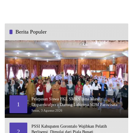
Berita Populer
Pelepasan Siswa PKL SMKS Bina Mandiri,
1
Disparekrafpora Dorong Lahirnya SDM Pariwisata
Unggul
Senin, 3 Agustus 2026
PSSI Kabupaten Gorontalo Wajibkan Pelatih
2
Berlisensi, Dimulai dari Piala Bupati