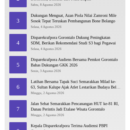
Sabtu, 8 Agustus 2026
Dukungan Menguat, Azan Piola Nilai Zamroni Mile
3
Sosok Tepat Teruskan Pembangunan Bone Bolango
Selasa, 4 Agustus 2026
Disparekrafpora Gorontalo Dukung Peningkatan
4
SDM, Berikan Rekomendasi Studi S3 bagi Pegawai
Selasa, 4 Agustus 2026
Disparekrafpora Audiens Bersama Pemkot Gorontalo
5
Bahas Dukungan GKK 2026
Senin, 3 Agustus 2026
Latihan Bersama Tapak Suci Semarakkan Milad ke-
6
63, Sultan Kalupe Ajak Atlet Lestarikan Budaya Bela
Diri
Minggu, 2 Agustus 2026
Jalan Sehat Semarakkan Pencanangan HUT ke-81 RI,
7
Danau Perintis Jadi Etalase Wisata Gorontalo
Minggu, 2 Agustus 2026
Kepala Disparekrafpora Terima Audiensi PBPI