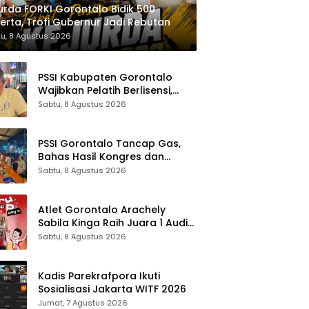
urda FORKI Gorontalo Bidik 500
erta, Trofi Gubernur Jadi Rebutan
u, 8 Agustus 2026
PSSI Kabupaten Gorontalo
Wajibkan Pelatih Berlisensi,
Dimulai dari Piala Bupati
Sabtu, 8 Agustus 2026
PSSI Gorontalo Tancap Gas,
Bahas Hasil Kongres dan
Roadmap Timnas 2030
Sabtu, 8 Agustus 2026
Atlet Gorontalo Arachely
Sabila Kinga Raih Juara 1 Audisi
Umum PB Djarum 2026 di
Sabtu, 8 Agustus 2026
Makassar
Kadis Parekrafpora Ikuti
Sosialisasi Jakarta WITF 2026
Jumat, 7 Agustus 2026