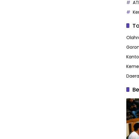
AT
Ke
To
Olahr
Goron
Kanto
Kemen
Daer
Be