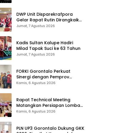
DWP Unit Disparekrafpora
Gelar Rapat Rutin Dirangkaikan
Edukasi Manajemen Stres
Jumat, 7 Agustus 2026
Kadis Sultan Kalupe Hadiri
Milad Tapak Suci ke 63 Tahun
Jumat, 7 Agustus 2026
FORKI Gorontalo Perkuat
Sinergi dengan Pemprov
Jelang Kejurda Liga 1 Piala
Kamis, 6 Agustus 2026
Gubernur 2026
Rapat Technical Meeting
Matangkan Persiapan Lomba
Olahraga Masyarakat Tingkat
Kamis, 6 Agustus 2026
Provinsi Gorontalo
PLN UP3 Gorontalo Dukung GKK