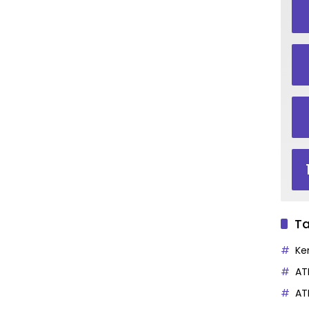
Ta
Ke
AT
AT