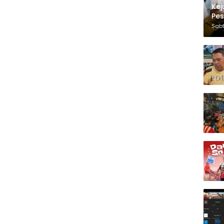
Kej
Pes
Sabt