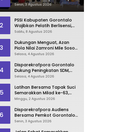
Dorong Lahirnya SDM
Senin, 3 Agustus 2026
Pariwisata Unggul
PSSI Kabupaten Gorontalo
2
Wajibkan Pelatih Berlisensi,
Dimulai dari Piala Bupati
Sabtu, 8 Agustus 2026
Dukungan Menguat, Azan
3
Piola Nilai Zamroni Mile Sosok
Tepat Teruskan
Selasa, 4 Agustus 2026
Pembangunan Bone Bolango
Disparekrafpora Gorontalo
4
Dukung Peningkatan SDM,
Berikan Rekomendasi Studi S3
Selasa, 4 Agustus 2026
bagi Pegawai
Latihan Bersama Tapak Suci
5
Semarakkan Milad ke-63,
Sultan Kalupe Ajak Atlet
Minggu, 2 Agustus 2026
Lestarikan Budaya Bela Diri
Disparekrafpora Audiens
6
Bersama Pemkot Gorontalo
Bahas Dukungan GKK 2026
Senin, 3 Agustus 2026
Jalan Sehat Semarakkan