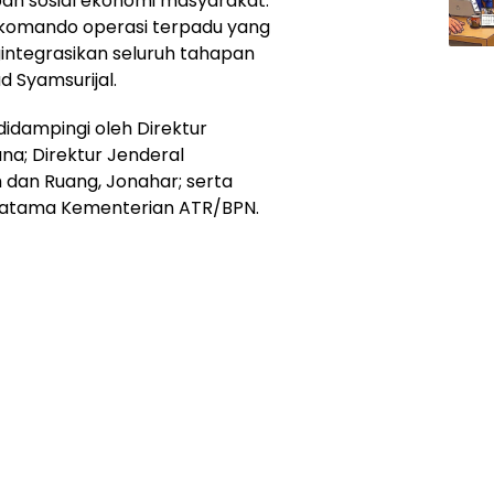
pan sosial ekonomi masyarakat.
h komando operasi terpadu yang
integrasikan seluruh tahapan
 Syamsurijal.
didampingi oleh Direktur
na; Direktur Jenderal
 dan Ruang, Jonahar; serta
Pratama Kementerian ATR/BPN.