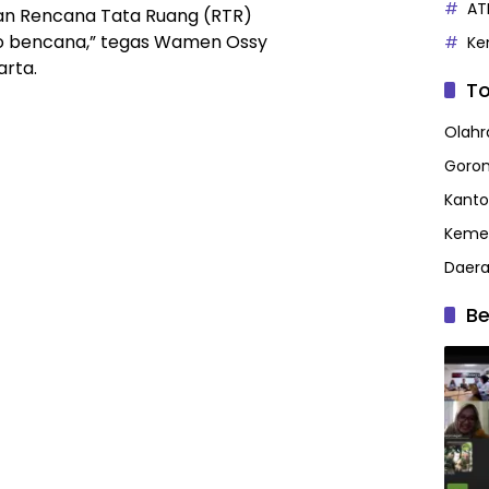
AT
n Rencana Tata Ruang (RTR)
siko bencana,” tegas Wamen Ossy
Ke
arta.
To
Olahr
Goron
Kanto
Kemen
Daer
Be