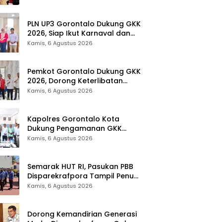
Provinsi Gorontalo
PLN UP3 Gorontalo Dukung GKK
2026, Siap Ikut Karnaval dan
Pastikan Ketersediaan Listrik
Kamis, 6 Agustus 2026
Pemkot Gorontalo Dukung GKK
2026, Dorong Keterlibatan
UMKM dan Ekraf Lokal
Kamis, 6 Agustus 2026
Kapolres Gorontalo Kota
Dukung Pengamanan GKK
2026, Disparekrafpora Perkuat
Kamis, 6 Agustus 2026
Sinergi Lintas Sektor
Semarak HUT RI, Pasukan PBB
Disparekrafpora Tampil Penuh
Semangat
Kamis, 6 Agustus 2026
Dorong Kemandirian Generasi