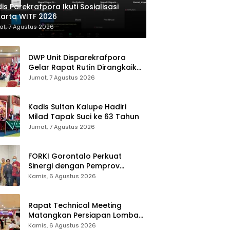
is Parekrafpora Ikuti Sosialisasi
arta WITF 2026
t, 7 Agustus 2026
DWP Unit Disparekrafpora
Gelar Rapat Rutin Dirangkaikan
Edukasi Manajemen Stres
Jumat, 7 Agustus 2026
Kadis Sultan Kalupe Hadiri
Milad Tapak Suci ke 63 Tahun
Jumat, 7 Agustus 2026
FORKI Gorontalo Perkuat
Sinergi dengan Pemprov
Jelang Kejurda Liga 1 Piala
Kamis, 6 Agustus 2026
Gubernur 2026
Rapat Technical Meeting
Matangkan Persiapan Lomba
Olahraga Masyarakat Tingkat
Kamis, 6 Agustus 2026