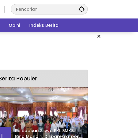
Opini
Indeks Berita
×
Berita Populer
Pelepasan Siswa PKL SMKS
1
Bina Mandiri, Disparekrafpora