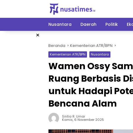
Langsung
ke
konten
Nusantara
Daerah
Politik
Ek
×
Beranda
Kementerian ATR/BPN
Kementerian ATR/BPN
Nusantara
Wamen Ossy Samp
Ruang Berbasis Di
untuk Hadapi Pote
Bencana Alam
Sintia R. Umar
Kamis, 6 November 2025