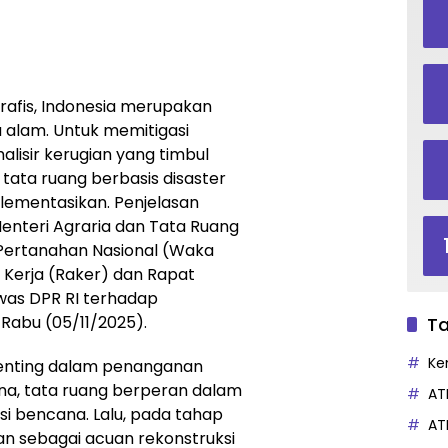
grafis, Indonesia merupakan
 alam. Untuk memitigasi
isir kerugian yang timbul
ata ruang berbasis disaster
plementasikan. Penjelasan
Menteri Agraria dan Tata Ruang
Pertanahan Nasional (Waka
Kerja (Raker) dan Rapat
as DPR RI terhadap
Rabu (05/11/2025).
Ta
Ke
penting dalam penanganan
na, tata ruang berperan dalam
AT
i bencana. Lalu, pada tahap
AT
an sebagai acuan rekonstruksi