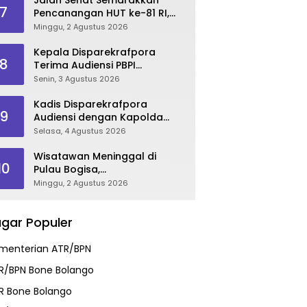
7
Pencanangan HUT ke-81 RI,
Danau Perintis Jadi Etalase
Minggu, 2 Agustus 2026
Wisata Gorontalo
Kepala Disparekrafpora
8
Terima Audiensi PBPI
Gorontalo.
Senin, 3 Agustus 2026
Kadis Disparekrafpora
9
Audiensi dengan Kapolda
Gorontalo, Perkuat Sinergi
Selasa, 4 Agustus 2026
Sukseskan Gorontalo
Karnaval Karawo 2026
Wisatawan Meninggal di
10
Pulau Bogisa,
Disparekrafpora Sampaikan
Minggu, 2 Agustus 2026
Duka Cita, Imbau Utamakan
Keselamatan
gar Populer
menterian ATR/BPN
R/BPN Bone Bolango
R Bone Bolango