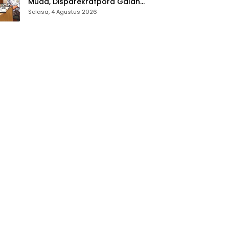
Muda, Disparekrafpora Galang
Dukungan Penuh Para Aleg
Selasa, 4 Agustus 2026
Deprov