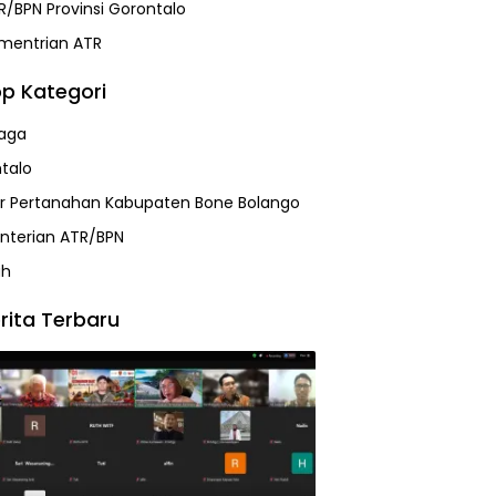
R/BPN Provinsi Gorontalo
mentrian ATR
p Kategori
aga
talo
r Pertanahan Kabupaten Bone Bolango
terian ATR/BPN
ah
rita Terbaru