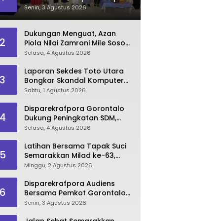
Dorong Lahirnya SDM
Senin, 3 Agustus 2026
Pariwisata Unggul
Dukungan Menguat, Azan
2
Piola Nilai Zamroni Mile Sosok
Tepat Teruskan
Selasa, 4 Agustus 2026
Pembangunan Bone Bolango
Laporan Sekdes Toto Utara
3
Bongkar Skandal Komputer
‘Siluman’ 2025
Sabtu, 1 Agustus 2026
Disparekrafpora Gorontalo
4
Dukung Peningkatan SDM,
Berikan Rekomendasi Studi S3
Selasa, 4 Agustus 2026
bagi Pegawai
Latihan Bersama Tapak Suci
5
Semarakkan Milad ke-63,
Sultan Kalupe Ajak Atlet
Minggu, 2 Agustus 2026
Lestarikan Budaya Bela Diri
Disparekrafpora Audiens
6
Bersama Pemkot Gorontalo
Bahas Dukungan GKK 2026
Senin, 3 Agustus 2026
Jalan Sehat Semarakkan