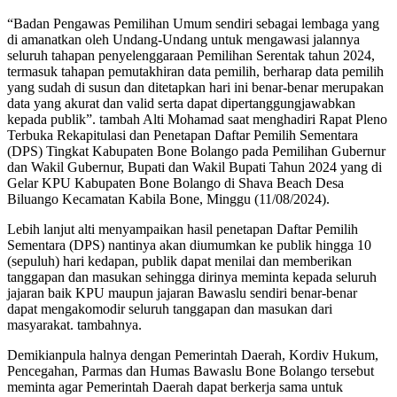
“Badan Pengawas Pemilihan Umum sendiri sebagai lembaga yang
di amanatkan oleh Undang-Undang untuk mengawasi jalannya
seluruh tahapan penyelenggaraan Pemilihan Serentak tahun 2024,
termasuk tahapan pemutakhiran data pemilih, berharap data pemilih
yang sudah di susun dan ditetapkan hari ini benar-benar merupakan
data yang akurat dan valid serta dapat dipertanggungjawabkan
kepada publik”. tambah Alti Mohamad saat menghadiri Rapat Pleno
Terbuka Rekapitulasi dan Penetapan Daftar Pemilih Sementara
(DPS) Tingkat Kabupaten Bone Bolango pada Pemilihan Gubernur
dan Wakil Gubernur, Bupati dan Wakil Bupati Tahun 2024 yang di
Gelar KPU Kabupaten Bone Bolango di Shava Beach Desa
Biluango Kecamatan Kabila Bone, Minggu (11/08/2024).
Lebih lanjut alti menyampaikan hasil penetapan Daftar Pemilih
Sementara (DPS) nantinya akan diumumkan ke publik hingga 10
(sepuluh) hari kedapan, publik dapat menilai dan memberikan
tanggapan dan masukan sehingga dirinya meminta kepada seluruh
jajaran baik KPU maupun jajaran Bawaslu sendiri benar-benar
dapat mengakomodir seluruh tanggapan dan masukan dari
masyarakat. tambahnya.
Demikianpula halnya dengan Pemerintah Daerah, Kordiv Hukum,
Pencegahan, Parmas dan Humas Bawaslu Bone Bolango tersebut
meminta agar Pemerintah Daerah dapat berkerja sama untuk