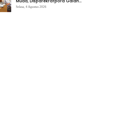
Muda, Disparekrafpora Galang
Dukungan Penuh Para Aleg
Selasa, 4 Agustus 2026
Deprov