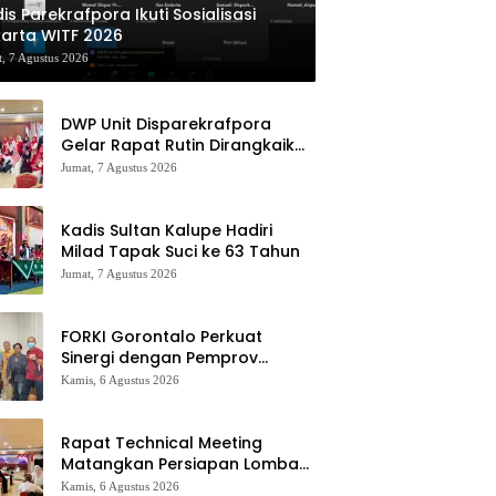
is Parekrafpora Ikuti Sosialisasi
arta WITF 2026
, 7 Agustus 2026
DWP Unit Disparekrafpora
Gelar Rapat Rutin Dirangkaikan
Edukasi Manajemen Stres
Jumat, 7 Agustus 2026
Kadis Sultan Kalupe Hadiri
Milad Tapak Suci ke 63 Tahun
Jumat, 7 Agustus 2026
FORKI Gorontalo Perkuat
Sinergi dengan Pemprov
Jelang Kejurda Liga 1 Piala
Kamis, 6 Agustus 2026
Gubernur 2026
Rapat Technical Meeting
Matangkan Persiapan Lomba
Olahraga Masyarakat Tingkat
Kamis, 6 Agustus 2026