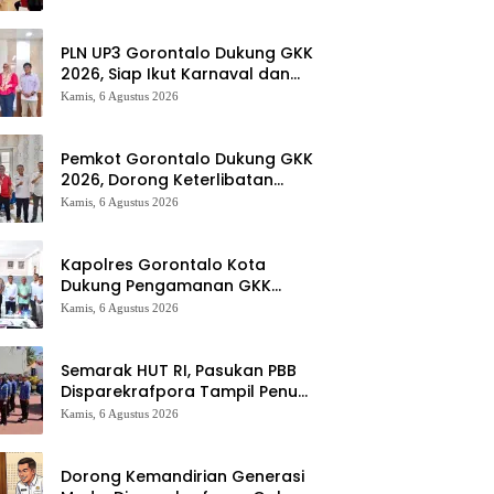
Provinsi Gorontalo
PLN UP3 Gorontalo Dukung GKK
2026, Siap Ikut Karnaval dan
Pastikan Ketersediaan Listrik
Kamis, 6 Agustus 2026
Pemkot Gorontalo Dukung GKK
2026, Dorong Keterlibatan
UMKM dan Ekraf Lokal
Kamis, 6 Agustus 2026
Kapolres Gorontalo Kota
Dukung Pengamanan GKK
2026, Disparekrafpora Perkuat
Kamis, 6 Agustus 2026
Sinergi Lintas Sektor
Semarak HUT RI, Pasukan PBB
Disparekrafpora Tampil Penuh
Semangat
Kamis, 6 Agustus 2026
Dorong Kemandirian Generasi