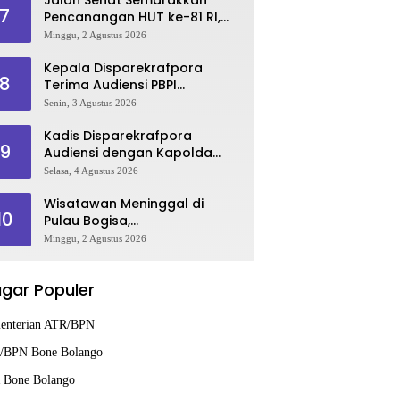
7
Pencanangan HUT ke-81 RI,
Danau Perintis Jadi Etalase
Minggu, 2 Agustus 2026
Wisata Gorontalo
Kepala Disparekrafpora
8
Terima Audiensi PBPI
Gorontalo.
Senin, 3 Agustus 2026
Kadis Disparekrafpora
9
Audiensi dengan Kapolda
Gorontalo, Perkuat Sinergi
Selasa, 4 Agustus 2026
Sukseskan Gorontalo
Karnaval Karawo 2026
Wisatawan Meninggal di
10
Pulau Bogisa,
Disparekrafpora Sampaikan
Minggu, 2 Agustus 2026
Duka Cita, Imbau Utamakan
Keselamatan
gar Populer
enterian ATR/BPN
/BPN Bone Bolango
 Bone Bolango