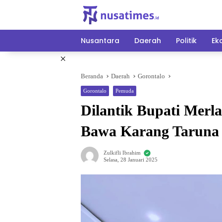
Langsung
ke
konten
Nusantara
Daerah
Politik
Ek
×
Beranda
Daerah
Gorontalo
Gorontalo
Pemuda
Dilantik Bupati Merla
Bawa Karang Taruna 
Zulkifli Ibrahim
Selasa, 28 Januari 2025