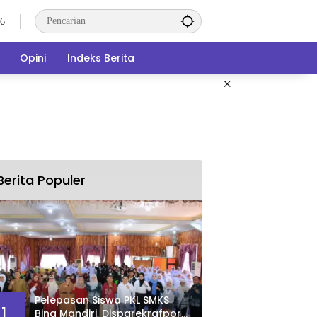
26
Opini
Indeks Berita
×
Berita Populer
Pelepasan Siswa PKL SMKS
1
Bina Mandiri, Disparekrafpora