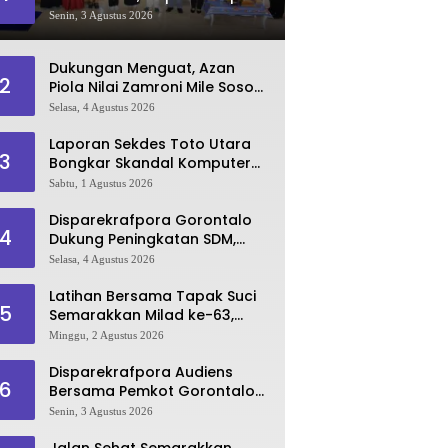
Dorong Lahirnya SDM
Senin, 3 Agustus 2026
Pariwisata Unggul
Dukungan Menguat, Azan
2
Piola Nilai Zamroni Mile Sosok
Tepat Teruskan
Selasa, 4 Agustus 2026
Pembangunan Bone Bolango
Laporan Sekdes Toto Utara
3
Bongkar Skandal Komputer
‘Siluman’ 2025
Sabtu, 1 Agustus 2026
Disparekrafpora Gorontalo
4
Dukung Peningkatan SDM,
Berikan Rekomendasi Studi S3
Selasa, 4 Agustus 2026
bagi Pegawai
Latihan Bersama Tapak Suci
5
Semarakkan Milad ke-63,
Sultan Kalupe Ajak Atlet
Minggu, 2 Agustus 2026
Lestarikan Budaya Bela Diri
Disparekrafpora Audiens
6
Bersama Pemkot Gorontalo
Bahas Dukungan GKK 2026
Senin, 3 Agustus 2026
Jalan Sehat Semarakkan