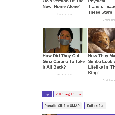
Tag:
KArang TAruna
Penulis: SINTIA UMAR
Editor: Zul