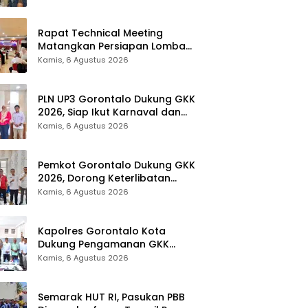
Gubernur 2026
Rapat Technical Meeting
Matangkan Persiapan Lomba
Olahraga Masyarakat Tingkat
Kamis, 6 Agustus 2026
Provinsi Gorontalo
PLN UP3 Gorontalo Dukung GKK
2026, Siap Ikut Karnaval dan
Pastikan Ketersediaan Listrik
Kamis, 6 Agustus 2026
Pemkot Gorontalo Dukung GKK
2026, Dorong Keterlibatan
UMKM dan Ekraf Lokal
Kamis, 6 Agustus 2026
Kapolres Gorontalo Kota
Dukung Pengamanan GKK
2026, Disparekrafpora Perkuat
Kamis, 6 Agustus 2026
Sinergi Lintas Sektor
Semarak HUT RI, Pasukan PBB