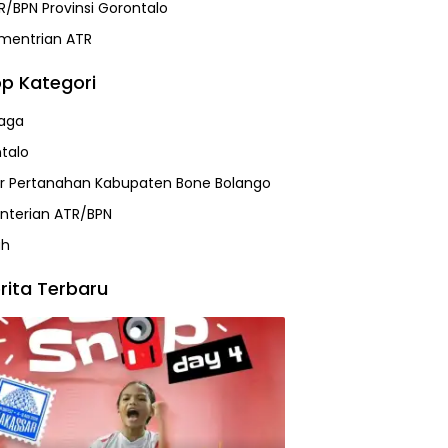
R/BPN Provinsi Gorontalo
mentrian ATR
p Kategori
aga
talo
r Pertanahan Kabupaten Bone Bolango
terian ATR/BPN
ah
rita Terbaru