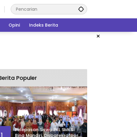
Opini
Indeks Berita
×
Berita Populer
Pelepasan Siswa PKL SMKS
1
Bina Mandiri, Disparekrafpora