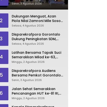
Dorong Lahirnya SDM
Senin, 3 Agustus 2026
Pariwisata Unggul
Dukungan Menguat, Azan
2
Piola Nilai Zamroni Mile Sosok
Tepat Teruskan
Selasa, 4 Agustus 2026
Pembangunan Bone Bolango
Disparekrafpora Gorontalo
3
Dukung Peningkatan SDM,
Berikan Rekomendasi Studi S3
Selasa, 4 Agustus 2026
bagi Pegawai
Latihan Bersama Tapak Suci
4
Semarakkan Milad ke-63,
Sultan Kalupe Ajak Atlet
Minggu, 2 Agustus 2026
Lestarikan Budaya Bela Diri
Disparekrafpora Audiens
5
Bersama Pemkot Gorontalo
Bahas Dukungan GKK 2026
Senin, 3 Agustus 2026
Jalan Sehat Semarakkan
6
Pencanangan HUT ke-81 RI,
Danau Perintis Jadi Etalase
Minggu, 2 Agustus 2026
Wisata Gorontalo
Kepala Disparekrafpora