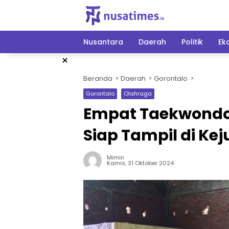
Langsung
ke
konten
Nusantara
Daerah
Politik
Ek
×
Beranda
Daerah
Gorontalo
Gorontalo
Olahraga
Empat Taekwondoi
Siap Tampil di Kej
Mimin
Kamis, 31 Oktober 2024