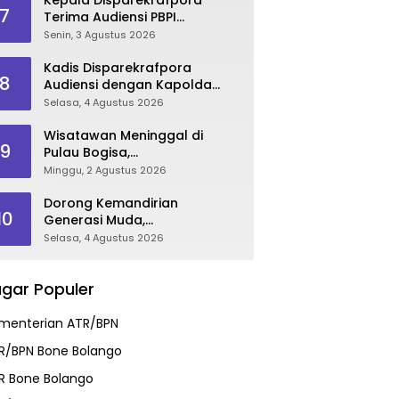
7
Terima Audiensi PBPI
Gorontalo.
Senin, 3 Agustus 2026
Kadis Disparekrafpora
8
Audiensi dengan Kapolda
Gorontalo, Perkuat Sinergi
Selasa, 4 Agustus 2026
Sukseskan Gorontalo
Karnaval Karawo 2026
Wisatawan Meninggal di
9
Pulau Bogisa,
Disparekrafpora Sampaikan
Minggu, 2 Agustus 2026
Duka Cita, Imbau Utamakan
Keselamatan
Dorong Kemandirian
10
Generasi Muda,
Disparekrafpora Galang
Selasa, 4 Agustus 2026
Dukungan Penuh Para Aleg
Deprov
gar Populer
menterian ATR/BPN
R/BPN Bone Bolango
R Bone Bolango