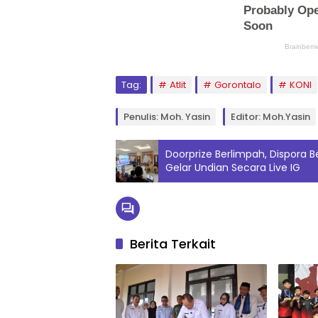
Tag:
Atlit
Gorontalo
KONI
Penulis: Moh. Yasin
Editor: Moh.Yasin
Doorprize Berlimpah, Dispora
Gelar Undian Secara Live IG
Berita Terkait