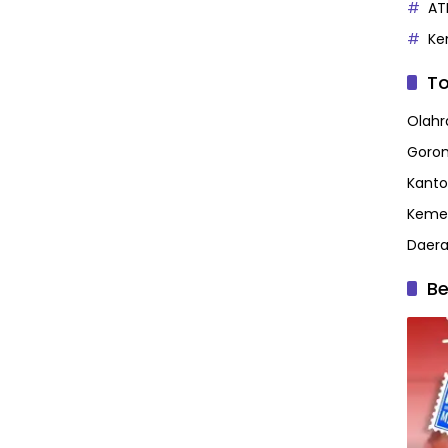
AT
Ke
To
Olahr
Goron
Kanto
Kemen
Daer
Be