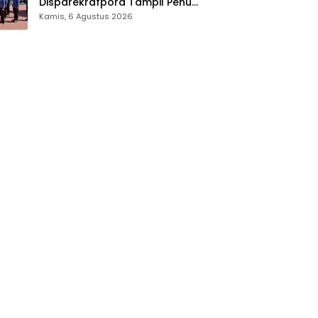
Disparekrafpora Tampil Penuh
Semangat
Kamis, 6 Agustus 2026