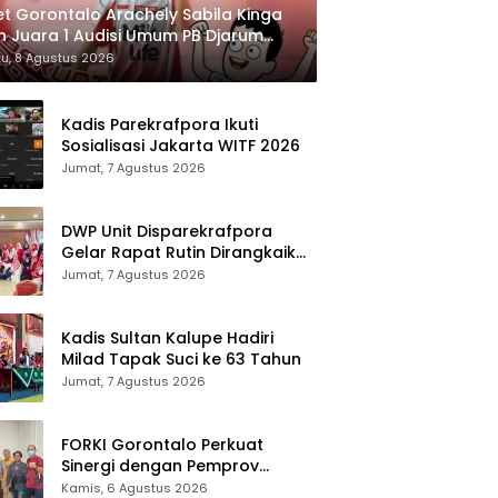
et Gorontalo Arachely Sabila Kinga
h Juara 1 Audisi Umum PB Djarum
6 di Makassar
u, 8 Agustus 2026
Kadis Parekrafpora Ikuti
Sosialisasi Jakarta WITF 2026
Jumat, 7 Agustus 2026
DWP Unit Disparekrafpora
Gelar Rapat Rutin Dirangkaikan
Edukasi Manajemen Stres
Jumat, 7 Agustus 2026
Kadis Sultan Kalupe Hadiri
Milad Tapak Suci ke 63 Tahun
Jumat, 7 Agustus 2026
FORKI Gorontalo Perkuat
Sinergi dengan Pemprov
Jelang Kejurda Liga 1 Piala
Kamis, 6 Agustus 2026