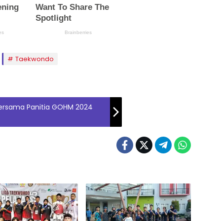
Taekwondo
 Bersama Panitia GOHM 2024