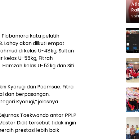
Atl
Rai
202
Sabt
 Flobamora kata pelatih
. Lahay akan diikuti empat
Mahmud di kelas U-48kg, Sultan
ur kelas U-55kg, Fitrah
. Hamzah kelas U-52kg dan Siti
akni Kyorugi dan Poomsae. Fitra
dual dan berpasangan,
egori Kyorugi,” jelasnya.
 Kejurnas Taekwondo antar PPLP
aster Didit tersebut tidak ingin
aih prestasi lebih baik