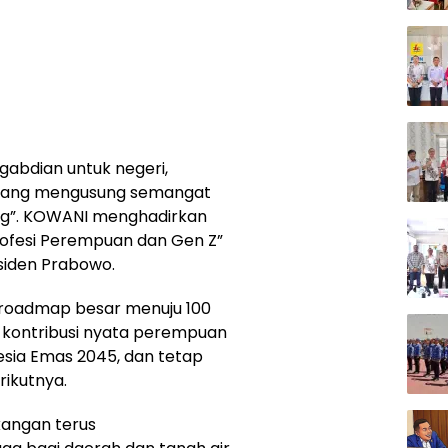
abdian untuk negeri,
5 yang mengusung semangat
rang”. KOWANI menghadirkan
Profesi Perempuan dan Gen Z”
siden Prabowo.
 roadmap besar menuju 100
 kontribusi nyata perempuan
sia Emas 2045, dan tetap
rikutnya.
kangan terus