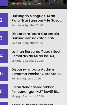
Dorong Lahirnya SDM
Senin, 3 Agustus 2026
Pariwisata Unggul
Dukungan Menguat, Azan
2
Piola Nilai Zamroni Mile Sosok
Tepat Teruskan
Selasa, 4 Agustus 2026
Pembangunan Bone Bolango
Disparekrafpora Gorontalo
3
Dukung Peningkatan SDM,
Berikan Rekomendasi Studi S3
Selasa, 4 Agustus 2026
bagi Pegawai
Latihan Bersama Tapak Suci
4
Semarakkan Milad ke-63,
Sultan Kalupe Ajak Atlet
Minggu, 2 Agustus 2026
Lestarikan Budaya Bela Diri
Disparekrafpora Audiens
5
Bersama Pemkot Gorontalo
Bahas Dukungan GKK 2026
Senin, 3 Agustus 2026
Jalan Sehat Semarakkan
6
Pencanangan HUT ke-81 RI,
Danau Perintis Jadi Etalase
Minggu, 2 Agustus 2026
Wisata Gorontalo
Kepala Disparekrafpora