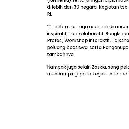
(Kemenlu) serta jaringan diplomatik 
di lebih dari 30 negara. Kegiatan tsb 
RI.
“Terinformasi juga acara ini diranca
inspiratif, dan kolaboratif. Rangka
Profesi, Workshop interaktif, Talksho
peluang beasiswa, serta Penganuger
tambahnya.
Nampak juga selain Zaskia, sang pela
mendampingi pada kegiatan tersebu