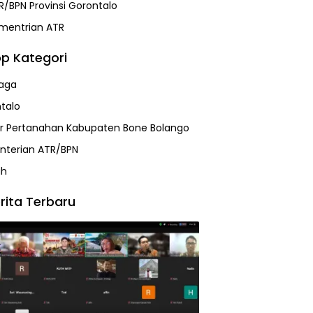
R/BPN Provinsi Gorontalo
mentrian ATR
p Kategori
aga
talo
r Pertanahan Kabupaten Bone Bolango
terian ATR/BPN
ah
rita Terbaru