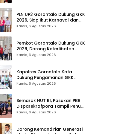
Provinsi Gorontalo
PLN UP3 Gorontalo Dukung GKK
2026, Siap Ikut Karnaval dan
Pastikan Ketersediaan Listrik
Kamis, 6 Agustus 2026
Pemkot Gorontalo Dukung GKK
2026, Dorong Keterlibatan
UMKM dan Ekraf Lokal
Kamis, 6 Agustus 2026
Kapolres Gorontalo Kota
Dukung Pengamanan GKK
2026, Disparekrafpora Perkuat
Kamis, 6 Agustus 2026
Sinergi Lintas Sektor
Semarak HUT RI, Pasukan PBB
Disparekrafpora Tampil Penuh
Semangat
Kamis, 6 Agustus 2026
Dorong Kemandirian Generasi