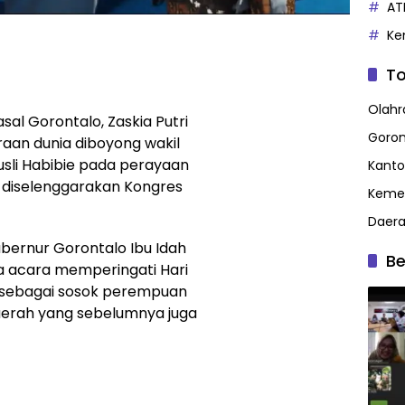
AT
Ke
To
Olahr
sal Gorontalo, Zaskia Putri
Goron
raan dunia diboyong wakil
usli Habibie pada perayaan
Kanto
g diselenggarakan Kongres
Kemen
Daer
ernur Gorontalo Ibu Idah
Be
da acara memperingati Hari
iau sebagai sosok perempuan
daerah yang sebelumnya juga