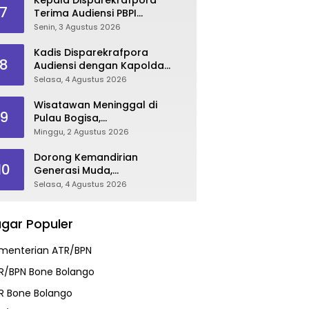
7
Terima Audiensi PBPI
Gorontalo.
Senin, 3 Agustus 2026
Kadis Disparekrafpora
8
Audiensi dengan Kapolda
Gorontalo, Perkuat Sinergi
Selasa, 4 Agustus 2026
Sukseskan Gorontalo
Karnaval Karawo 2026
Wisatawan Meninggal di
9
Pulau Bogisa,
Disparekrafpora Sampaikan
Minggu, 2 Agustus 2026
Duka Cita, Imbau Utamakan
Keselamatan
Dorong Kemandirian
10
Generasi Muda,
Disparekrafpora Galang
Selasa, 4 Agustus 2026
Dukungan Penuh Para Aleg
Deprov
gar Populer
menterian ATR/BPN
R/BPN Bone Bolango
R Bone Bolango