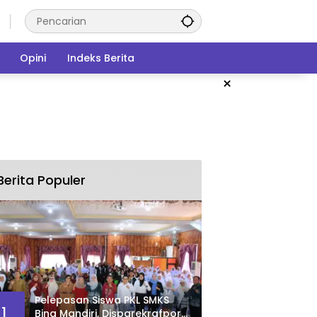
Opini
Indeks Berita
×
Berita Populer
Pelepasan Siswa PKL SMKS
1
Bina Mandiri, Disparekrafpora