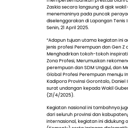
mempersembahkan prestasi olahraga
Zaskia secara langsung di ajak waki
menemaninya pada puncak perayaan H
diselenggarakan di Lapangan Tenis
Senin, 21 April 2025.
“Adapun tujuan utama kegiatan ini 
jenis profesi Perempuan dan Gen Z da
Menghadirkan tokoh-tokoh inspirati
Zona Profesi, Merumuskan rekomenda
perempuan dan SDM Unggul, dan Me
Global Profesi Perempuan menuju I
Kadipora Provinsi Gorontalo, Daniel 
surat undangan kepada Wakil Guber
(21/4/2025).
Kegiatan nasional ini tambahnya 
dari seluruh provinsi dan kabupaten
internasional, kegiatan ini didukung