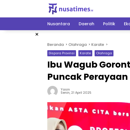
Langsung
ke
konten
Nusantara
Daerah
Politik
Ek
×
Beranda
Olahraga
Karate
Dispora Provinsi
Karate
Olahraga
Ibu Wagub Goront
Puncak Perayaan H
Yasin
Senin, 21 April 2025