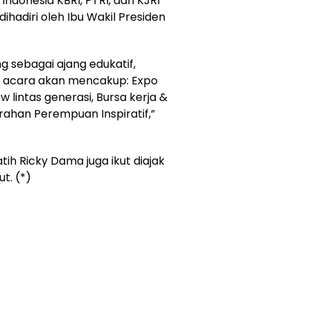
Indonesia KBRI, PTRI, dan KJRI
dihadiri oleh Ibu Wakil Presiden
ng sebagai ajang edukatif,
ian acara akan mencakup: Expo
w lintas generasi, Bursa kerja &
ahan Perempuan Inspiratif,”
tih Ricky Dama juga ikut diajak
t. (*)