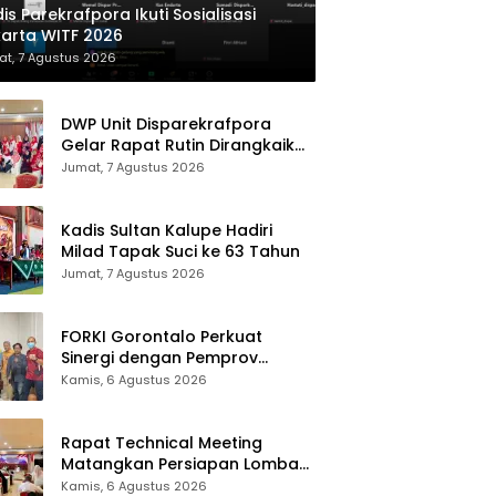
is Parekrafpora Ikuti Sosialisasi
arta WITF 2026
t, 7 Agustus 2026
DWP Unit Disparekrafpora
Gelar Rapat Rutin Dirangkaikan
Edukasi Manajemen Stres
Jumat, 7 Agustus 2026
Kadis Sultan Kalupe Hadiri
Milad Tapak Suci ke 63 Tahun
Jumat, 7 Agustus 2026
FORKI Gorontalo Perkuat
Sinergi dengan Pemprov
Jelang Kejurda Liga 1 Piala
Kamis, 6 Agustus 2026
Gubernur 2026
Rapat Technical Meeting
Matangkan Persiapan Lomba
Olahraga Masyarakat Tingkat
Kamis, 6 Agustus 2026