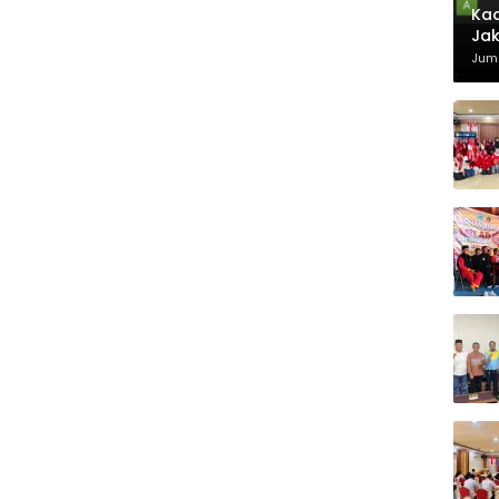
Kad
Jak
Juma