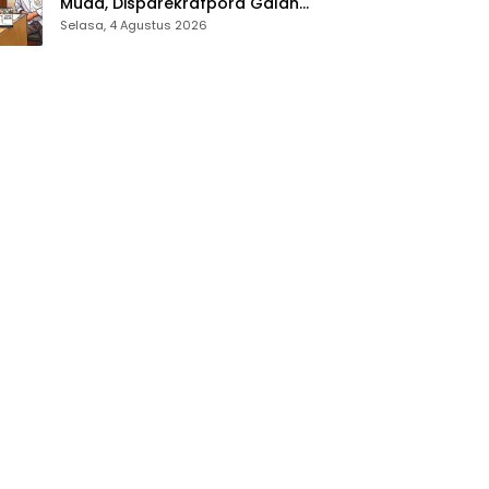
Muda, Disparekrafpora Galang
Dukungan Penuh Para Aleg
Selasa, 4 Agustus 2026
Deprov