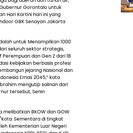
 bagi daerah dan tanah air,
l Gubernur Gorontalo untuk
ari Kartini hari ini yang
 Indoor GBK Senayan Jakarta
adalah untuk Menampilkan 1000
ri seluruh sektor strategis,
f Perempuan dan Gen Z dari 18
si kebijakan berbasis profesi
mbangun jejaring Nasional dan
ndonesia Emas 2045,” kata
Ibrahim mengutip salinan dari
nur tersebut, Senin
juga melibatkan BKOW dan GOW
/kota. Sementara di tingkat
 oleh Kementerian Luar Negeri