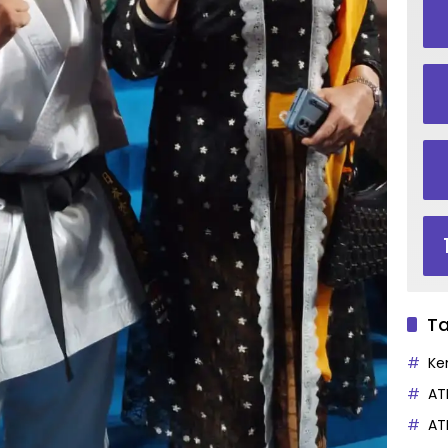
Ta
Ke
AT
AT