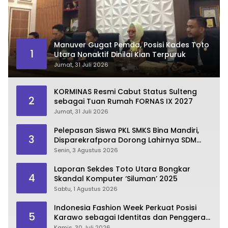
Manuver Gugat Pemda, Posisi Kades Toto
1
Utara Nonaktif Dinilai Kian Terpuruk
Jumat, 31 Juli 2026
KORMINAS Resmi Cabut Status Sulteng
2
sebagai Tuan Rumah FORNAS IX 2027
Jumat, 31 Juli 2026
Pelepasan Siswa PKL SMKS Bina Mandiri,
3
Disparekrafpora Dorong Lahirnya SDM
Pariwisata Unggul
Senin, 3 Agustus 2026
Laporan Sekdes Toto Utara Bongkar
4
Skandal Komputer ‘Siluman’ 2025
Sabtu, 1 Agustus 2026
Indonesia Fashion Week Perkuat Posisi
5
Karawo sebagai Identitas dan Penggerak
Ekonomi Kreatif Gorontalo
Kamis, 30 Juli 2026