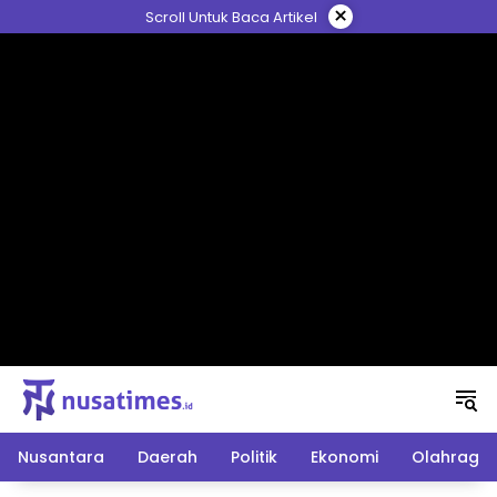
Langsung
×
Scroll Untuk Baca Artikel
ke
konten
Nusantara
Daerah
Politik
Ekonomi
Olahraga