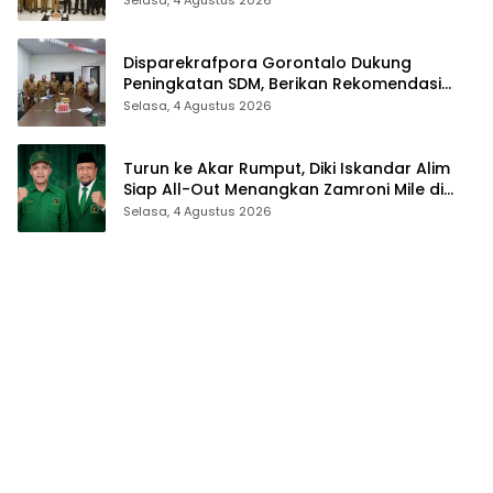
2026
Disparekrafpora Gorontalo Dukung
Peningkatan SDM, Berikan Rekomendasi
Studi S3 bagi Pegawai
Selasa, 4 Agustus 2026
Turun ke Akar Rumput, Diki Iskandar Alim
Siap All-Out Menangkan Zamroni Mile di
Pilkada Bone Bolango
Selasa, 4 Agustus 2026