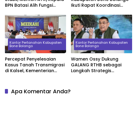
BPN Batasi Alih Fungsi
Ikuti Rapat Koordinasi
Lahan Sawah demi
Percepatan Sertipikasi
Ketahanan Pangan
Aset Tanah Pemerintah
Daerah
Kantor Pertanahan Kabupaten
Kantor Pertanahan Kabupaten
Bone Bolango
Bone Bolango
Percepat Penyelesaian
Wamen Ossy Dukung
Kasus Tanah Transmigrasi
GALANG RTHB sebagai
di Kalsel, Kementerian
Langkah Strategis
ATR/BPN Pimpin Mediasi
Pembangunan
Bahas Nilai Ganti Rugi
Berkelanjutan
Apa Komentar Anda?