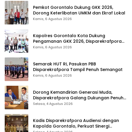
Pemkot Gorontalo Dukung GKK 2026,
Dorong Keterlibatan UMKM dan Ekraf Lokal
Kamis, 6 Agustus 2026
Kapolres Gorontalo Kota Dukung
Pengamanan GKK 2026, Disparekrafpora
Perkuat Sinergi Lintas Sektor
Kamis, 6 Agustus 2026
Semarak HUT RI, Pasukan PBB
Disparekrafpora Tampil Penuh Semangat
Kamis, 6 Agustus 2026
Dorong Kemandirian Generasi Muda,
Disparekrafpora Galang Dukungan Penuh
Para Aleg Deprov
Selasa, 4 Agustus 2026
Kadis Disparekrafpora Audiensi dengan
Kapolda Gorontalo, Perkuat Sinergi
Sukseskan Gorontalo Karnaval Karawo
Selasa, 4 Agustus 2026