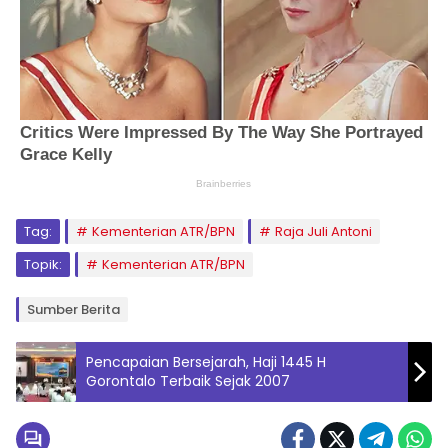
Tag:
Kementerian ATR/BPN
Raja Juli Antoni
Topik:
Kementerian ATR/BPN
Sumber Berita
Pencapaian Bersejarah, Haji 1445 H
Gorontalo Terbaik Sejak 2007