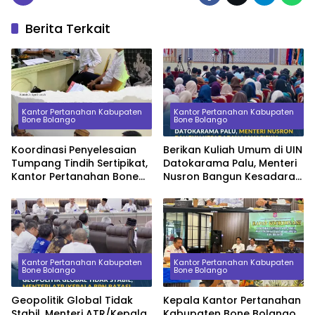
Berita Terkait
Kantor Pertanahan Kabupaten
Kantor Pertanahan Kabupaten
Bone Bolango
Bone Bolango
Koordinasi Penyelesaian
Berikan Kuliah Umum di UIN
Tumpang Tindih Sertipikat,
Datokarama Palu, Menteri
Kantor Pertanahan Bone
Nusron Bangun Kesadaran
Bolango Konsultasi ke
Mahasiswa tentang Nilai
Kanwil BPN Provinsi
Ekonomi Tanah
Gorontalo
Kantor Pertanahan Kabupaten
Kantor Pertanahan Kabupaten
Bone Bolango
Bone Bolango
Geopolitik Global Tidak
Kepala Kantor Pertanahan
Stabil, Menteri ATR/Kepala
Kabupaten Bone Bolango