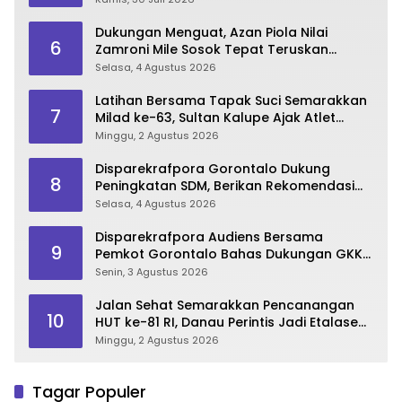
Dukungan Menguat, Azan Piola Nilai
6
Zamroni Mile Sosok Tepat Teruskan
Pembangunan Bone Bolango
Selasa, 4 Agustus 2026
Latihan Bersama Tapak Suci Semarakkan
7
Milad ke-63, Sultan Kalupe Ajak Atlet
Lestarikan Budaya Bela Diri
Minggu, 2 Agustus 2026
Disparekrafpora Gorontalo Dukung
8
Peningkatan SDM, Berikan Rekomendasi
Studi S3 bagi Pegawai
Selasa, 4 Agustus 2026
Disparekrafpora Audiens Bersama
9
Pemkot Gorontalo Bahas Dukungan GKK
2026
Senin, 3 Agustus 2026
Jalan Sehat Semarakkan Pencanangan
10
HUT ke-81 RI, Danau Perintis Jadi Etalase
Wisata Gorontalo
Minggu, 2 Agustus 2026
Tagar Populer