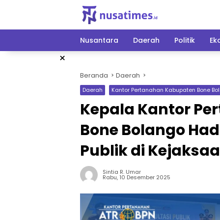
Langsung
ke
konten
Nusantara
Daerah
Politik
Ek
×
Beranda
Daerah
Daerah
Kantor Pertanahan Kabupaten Bone Bo
Kepala Kantor Pe
Bone Bolango Hadi
Publik di Kejaksa
Sintia R. Umar
Rabu, 10 Desember 2025