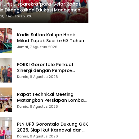
 Unit Disparekrafpora Gelar Rapat
in Dirangkaikan Edukasi Manajemen
es
t, 7 Agustus 2026
Kadis Sultan Kalupe Hadiri
Milad Tapak Suci ke 63 Tahun
Jumat, 7 Agustus 2026
FORKI Gorontalo Perkuat
Sinergi dengan Pemprov
Jelang Kejurda Liga 1 Piala
Kamis, 6 Agustus 2026
Gubernur 2026
Rapat Technical Meeting
Matangkan Persiapan Lomba
Olahraga Masyarakat Tingkat
Kamis, 6 Agustus 2026
Provinsi Gorontalo
PLN UP3 Gorontalo Dukung GKK
2026, Siap Ikut Karnaval dan
Pastikan Ketersediaan Listrik
Kamis, 6 Agustus 2026