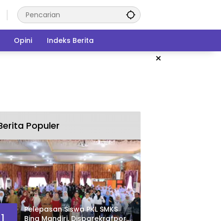
Opini
Indeks Berita
×
Berita Populer
Pelepasan Siswa PKL SMKS
1
Bina Mandiri, Disparekrafpora