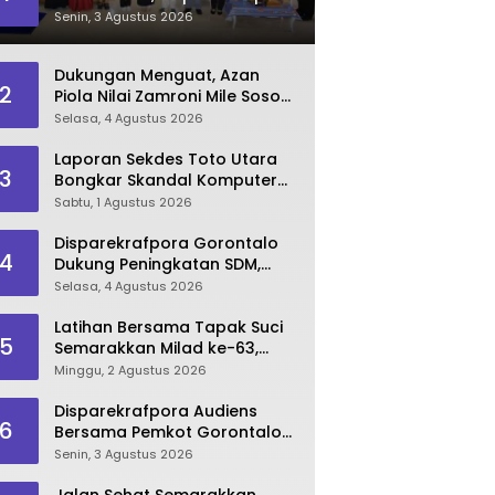
Dorong Lahirnya SDM
Senin, 3 Agustus 2026
Pariwisata Unggul
Dukungan Menguat, Azan
2
Piola Nilai Zamroni Mile Sosok
Tepat Teruskan
Selasa, 4 Agustus 2026
Pembangunan Bone Bolango
Laporan Sekdes Toto Utara
3
Bongkar Skandal Komputer
‘Siluman’ 2025
Sabtu, 1 Agustus 2026
Disparekrafpora Gorontalo
4
Dukung Peningkatan SDM,
Berikan Rekomendasi Studi S3
Selasa, 4 Agustus 2026
bagi Pegawai
Latihan Bersama Tapak Suci
5
Semarakkan Milad ke-63,
Sultan Kalupe Ajak Atlet
Minggu, 2 Agustus 2026
Lestarikan Budaya Bela Diri
Disparekrafpora Audiens
6
Bersama Pemkot Gorontalo
Bahas Dukungan GKK 2026
Senin, 3 Agustus 2026
Jalan Sehat Semarakkan