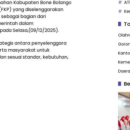
anahan Kabupaten Bone Bolango
AT
 (FKP) yang diselenggarakan
Ke
 sebagai bagian dari
merintah dalam
To
pada Selasa,(09/12/2025).
Olahr
trategis antara penyelenggara
Goron
rta masyarakat untuk
Kanto
an sesuai standar, kebutuhan,
Kemen
Daer
Be