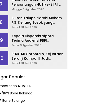
7
Pencanangan HUT ke-81 RI,
Danau Perintis Jadi Etalase
Minggu, 2 Agustus 2026
Wisata Gorontalo
Sultan Kalupe Ziarahi Makam
8
RG, Kenang Sosok yang
Mendedikasikan Hidup untuk
Jumat, 31 Juli 2026
Gorontalo
Kepala Disparekrafpora
9
Terima Audiensi PBPI
Gorontalo.
Senin, 3 Agustus 2026
PERKEMI Gorontalo, Kejuaraan
10
Seronji Kampo III Jadi
Panggung Lahirkan Atlet
Jumat, 31 Juli 2026
Berprestasi
gar Populer
menterian ATR/BPN
R/BPN Bone Bolango
R Bone Bolango