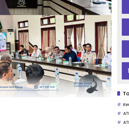
Ta
Ke
AT
AT