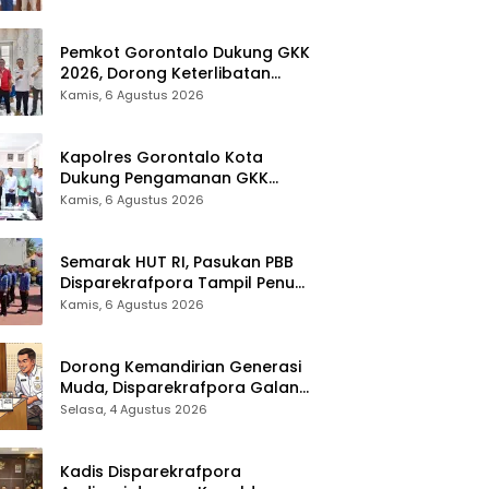
Pemkot Gorontalo Dukung GKK
2026, Dorong Keterlibatan
UMKM dan Ekraf Lokal
Kamis, 6 Agustus 2026
Kapolres Gorontalo Kota
Dukung Pengamanan GKK
2026, Disparekrafpora Perkuat
Kamis, 6 Agustus 2026
Sinergi Lintas Sektor
Semarak HUT RI, Pasukan PBB
Disparekrafpora Tampil Penuh
Semangat
Kamis, 6 Agustus 2026
Dorong Kemandirian Generasi
Muda, Disparekrafpora Galang
Dukungan Penuh Para Aleg
Selasa, 4 Agustus 2026
Deprov
Kadis Disparekrafpora