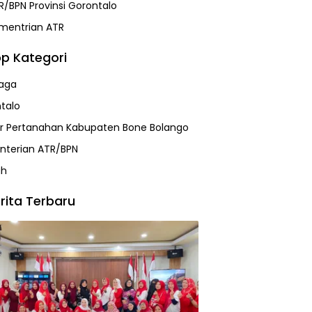
R/BPN Provinsi Gorontalo
mentrian ATR
p Kategori
aga
talo
r Pertanahan Kabupaten Bone Bolango
terian ATR/BPN
ah
rita Terbaru