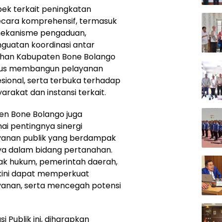
ek terkait peningkatan
secara komprehensif, termasuk
 mekanisme pengaduan,
guatan koordinasi antar
ahan Kabupaten Bone Bolango
rus membangun pelayanan
esional, serta terbuka terhadap
rakat dan instansi terkait.
en Bone Bolango juga
 pentingnya sinergi
ayanan publik yang berdampak
ya dalam bidang pertanahan.
ak hukum, pemerintah daerah,
akini dapat memperkuat
anan, serta mencegah potensi
 Publik ini, diharapkan