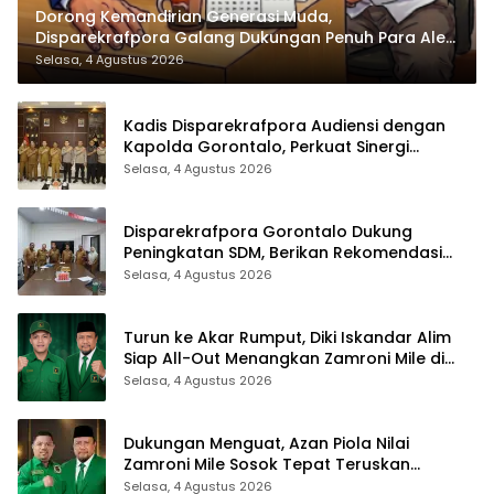
Dorong Kemandirian Generasi Muda,
Disparekrafpora Galang Dukungan Penuh Para Aleg
Deprov
Selasa, 4 Agustus 2026
Kadis Disparekrafpora Audiensi dengan
Kapolda Gorontalo, Perkuat Sinergi
Sukseskan Gorontalo Karnaval Karawo
Selasa, 4 Agustus 2026
2026
Disparekrafpora Gorontalo Dukung
Peningkatan SDM, Berikan Rekomendasi
Studi S3 bagi Pegawai
Selasa, 4 Agustus 2026
Turun ke Akar Rumput, Diki Iskandar Alim
Siap All-Out Menangkan Zamroni Mile di
Pilkada Bone Bolango
Selasa, 4 Agustus 2026
Dukungan Menguat, Azan Piola Nilai
Zamroni Mile Sosok Tepat Teruskan
Pembangunan Bone Bolango
Selasa, 4 Agustus 2026