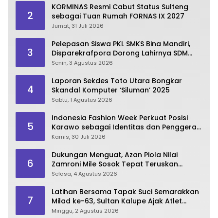
KORMINAS Resmi Cabut Status Sulteng
2
sebagai Tuan Rumah FORNAS IX 2027
Jumat, 31 Juli 2026
Pelepasan Siswa PKL SMKS Bina Mandiri,
3
Disparekrafpora Dorong Lahirnya SDM
Pariwisata Unggul
Senin, 3 Agustus 2026
Laporan Sekdes Toto Utara Bongkar
4
Skandal Komputer ‘Siluman’ 2025
Sabtu, 1 Agustus 2026
Indonesia Fashion Week Perkuat Posisi
5
Karawo sebagai Identitas dan Penggerak
Ekonomi Kreatif Gorontalo
Kamis, 30 Juli 2026
Dukungan Menguat, Azan Piola Nilai
6
Zamroni Mile Sosok Tepat Teruskan
Pembangunan Bone Bolango
Selasa, 4 Agustus 2026
Latihan Bersama Tapak Suci Semarakkan
7
Milad ke-63, Sultan Kalupe Ajak Atlet
Lestarikan Budaya Bela Diri
Minggu, 2 Agustus 2026