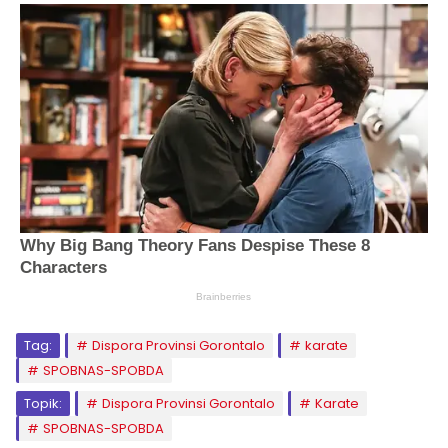
Tag:
Dispora Provinsi Gorontalo
karate
SPOBNAS-SPOBDA
Topik:
Dispora Provinsi Gorontalo
Karate
SPOBNAS-SPOBDA