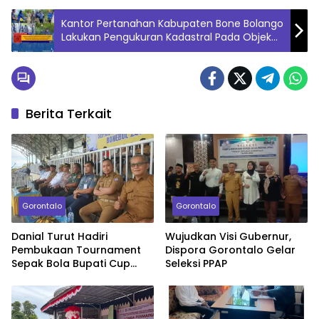
Kantor Pertanahan Kabupaten Bone Bolango
Lakukan Pengukuran Kadastral Pada Objek
Sengketa
Berita Terkait
Gorontalo
Gorontalo
Danial Turut Hadiri
Wujudkan Visi Gubernur,
Pembukaan Tournament
Dispora Gorontalo Gelar
Sepak Bola Bupati Cup
Seleksi PPAP
2025