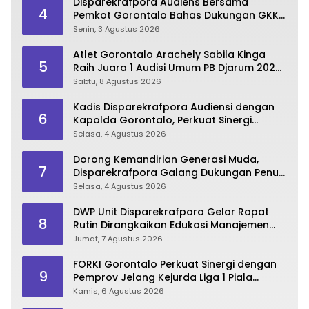
Disparekrafpora Audiens Bersama
4
Pemkot Gorontalo Bahas Dukungan GKK
2026
Senin, 3 Agustus 2026
Atlet Gorontalo Arachely Sabila Kinga
5
Raih Juara 1 Audisi Umum PB Djarum 2026
di Makassar
Sabtu, 8 Agustus 2026
Kadis Disparekrafpora Audiensi dengan
6
Kapolda Gorontalo, Perkuat Sinergi
Sukseskan Gorontalo Karnaval Karawo
Selasa, 4 Agustus 2026
2026
Dorong Kemandirian Generasi Muda,
7
Disparekrafpora Galang Dukungan Penuh
Para Aleg Deprov
Selasa, 4 Agustus 2026
DWP Unit Disparekrafpora Gelar Rapat
8
Rutin Dirangkaikan Edukasi Manajemen
Stres
Jumat, 7 Agustus 2026
FORKI Gorontalo Perkuat Sinergi dengan
9
Pemprov Jelang Kejurda Liga 1 Piala
Gubernur 2026
Kamis, 6 Agustus 2026