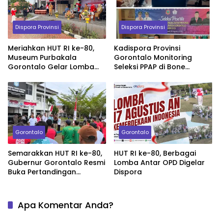
Dispora Provinsi
Dispora Provinsi
Meriahkan HUT RI ke-80,
Kadispora Provinsi
Museum Purbakala
Gorontalo Monitoring
Gorontalo Gelar Lomba
Seleksi PPAP di Bone
Tradisional dan Donor
Bolango dan Kota
Darah
Gorontalo
Gorontalo
Gorontalo
Semarakkan HUT RI ke-80,
HUT RI ke-80, Berbagai
Gubernur Gorontalo Resmi
Lomba Antar OPD Digelar
Buka Pertandingan
Dispora
Gateball Antar OPD
Apa Komentar Anda?