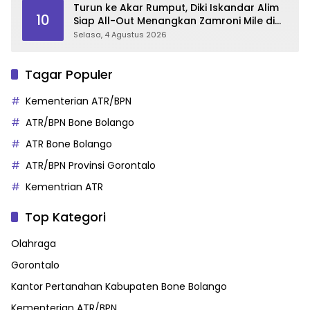
Turun ke Akar Rumput, Diki Iskandar Alim
10
Siap All-Out Menangkan Zamroni Mile di
Pilkada Bone Bolango
Selasa, 4 Agustus 2026
Tagar Populer
Kementerian ATR/BPN
ATR/BPN Bone Bolango
ATR Bone Bolango
ATR/BPN Provinsi Gorontalo
Kementrian ATR
Top Kategori
Olahraga
Gorontalo
Kantor Pertanahan Kabupaten Bone Bolango
Kementerian ATR/BPN