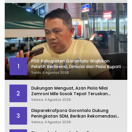
PSSI Kabupaten Gorontalo Wajibkan
1
Pelatih Berlisensi, Dimulai dari Piala Bupati
Sabtu, 8 Agustus 2026
Dukungan Menguat, Azan Piola Nilai
2
Zamroni Mile Sosok Tepat Teruskan
Pembangunan Bone Bolango
Selasa, 4 Agustus 2026
Disparekrafpora Gorontalo Dukung
3
Peningkatan SDM, Berikan Rekomendasi
Studi S3 bagi Pegawai
Selasa, 4 Agustus 2026