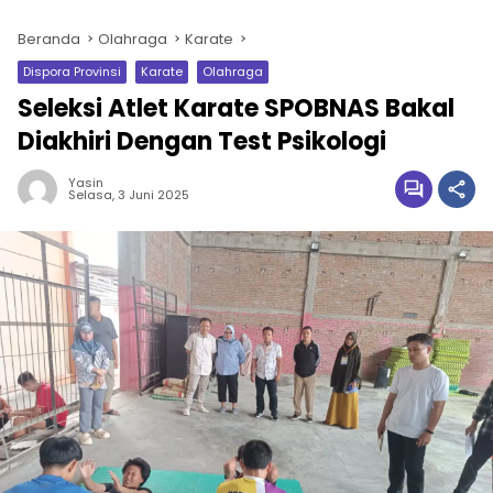
Beranda
Olahraga
Karate
Dispora Provinsi
Karate
Olahraga
Seleksi Atlet Karate SPOBNAS Bakal
Diakhiri Dengan Test Psikologi
Yasin
Selasa, 3 Juni 2025