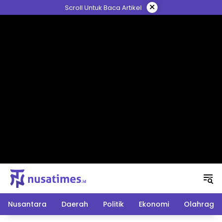
Langsung
×
Scroll Untuk Baca Artikel
ke
konten
Nusantara
Daerah
Politik
Ekonomi
Olahraga