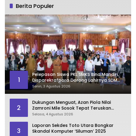
Berita Populer
Pelepasan Siswa PKL SMKS Bina Mandiri,
1
Disparekrafpora Dorong Lahirnya SDM
Pariwisata Unggul
Senin, 3 Agustus 2026
Dukungan Menguat, Azan Piola Nilai
2
Zamroni Mile Sosok Tepat Teruskan
Pembangunan Bone Bolango
Selasa, 4 Agustus 2026
Laporan Sekdes Toto Utara Bongkar
3
Skandal Komputer ‘Siluman’ 2025