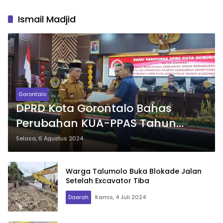
Ismail Madjid
Gorontalo
DPRD Kota Gorontalo Bahas
Perubahan KUA-PPAS Tahun
Anggaran 2024
Selasa, 6 Agustus 2024
Warga Talumolo Buka Blokade Jalan
Setelah Excavator Tiba
Daerah
Kamis, 4 Juli 2024