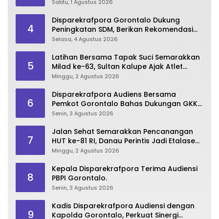
Sabtu, 1 Agustus 2026
Disparekrafpora Gorontalo Dukung
4
Peningkatan SDM, Berikan Rekomendasi
Studi S3 bagi Pegawai
Selasa, 4 Agustus 2026
Latihan Bersama Tapak Suci Semarakkan
5
Milad ke-63, Sultan Kalupe Ajak Atlet
Lestarikan Budaya Bela Diri
Minggu, 2 Agustus 2026
Disparekrafpora Audiens Bersama
6
Pemkot Gorontalo Bahas Dukungan GKK
2026
Senin, 3 Agustus 2026
Jalan Sehat Semarakkan Pencanangan
7
HUT ke-81 RI, Danau Perintis Jadi Etalase
Wisata Gorontalo
Minggu, 2 Agustus 2026
Kepala Disparekrafpora Terima Audiensi
8
PBPI Gorontalo.
Senin, 3 Agustus 2026
Kadis Disparekrafpora Audiensi dengan
9
Kapolda Gorontalo, Perkuat Sinergi