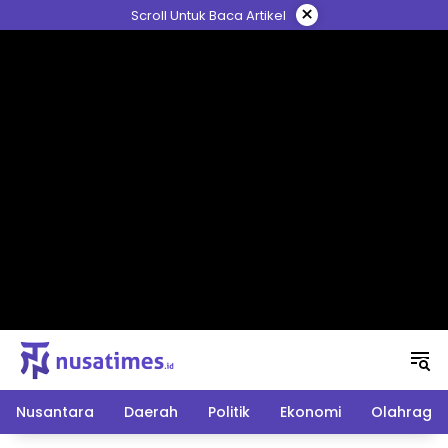
Langsung
×
Scroll Untuk Baca Artikel
ke
konten
Nusantara
Daerah
Politik
Ekonomi
Olahraga