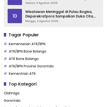
Sukseskan Gorontalo Karnaval Karawo
Selasa, 4 Agustus 2026
2026
Wisatawan Meninggal di Pulau Bogisa,
10
Disparekrafpora Sampaikan Duka Cita,
Imbau Utamakan Keselamatan
Minggu, 2 Agustus 2026
Tagar Populer
Kementerian ATR/BPN
ATR/BPN Bone Bolango
ATR Bone Bolango
ATR/BPN Provinsi Gorontalo
Kementrian ATR
Top Kategori
Olahraga
Gorontalo