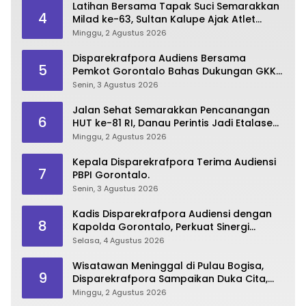
Latihan Bersama Tapak Suci Semarakkan
4
Milad ke-63, Sultan Kalupe Ajak Atlet
Lestarikan Budaya Bela Diri
Minggu, 2 Agustus 2026
Disparekrafpora Audiens Bersama
5
Pemkot Gorontalo Bahas Dukungan GKK
2026
Senin, 3 Agustus 2026
Jalan Sehat Semarakkan Pencanangan
6
HUT ke-81 RI, Danau Perintis Jadi Etalase
Wisata Gorontalo
Minggu, 2 Agustus 2026
Kepala Disparekrafpora Terima Audiensi
7
PBPI Gorontalo.
Senin, 3 Agustus 2026
Kadis Disparekrafpora Audiensi dengan
8
Kapolda Gorontalo, Perkuat Sinergi
Sukseskan Gorontalo Karnaval Karawo
Selasa, 4 Agustus 2026
2026
Wisatawan Meninggal di Pulau Bogisa,
9
Disparekrafpora Sampaikan Duka Cita,
Imbau Utamakan Keselamatan
Minggu, 2 Agustus 2026