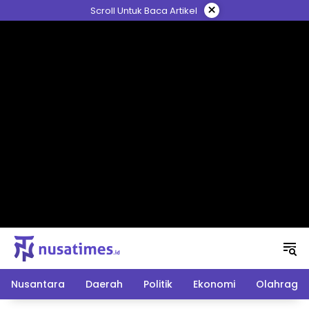
Langsung
×
Scroll Untuk Baca Artikel
ke
konten
Nusantara
Daerah
Politik
Ekonomi
Olahraga