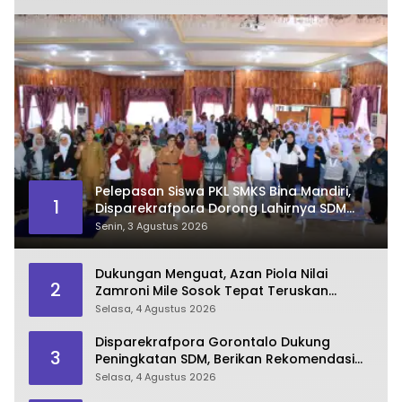
Pelepasan Siswa PKL SMKS Bina Mandiri,
1
Disparekrafpora Dorong Lahirnya SDM
Pariwisata Unggul
Senin, 3 Agustus 2026
Dukungan Menguat, Azan Piola Nilai
2
Zamroni Mile Sosok Tepat Teruskan
Pembangunan Bone Bolango
Selasa, 4 Agustus 2026
Disparekrafpora Gorontalo Dukung
3
Peningkatan SDM, Berikan Rekomendasi
Studi S3 bagi Pegawai
Selasa, 4 Agustus 2026