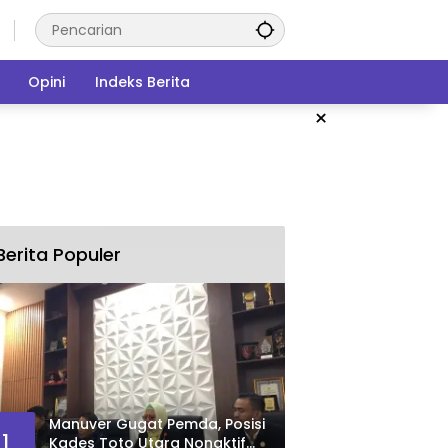
Opini
Indeks Berita
×
Berita Populer
Manuver Gugat Pemda, Posisi
1
Kades Toto Utara Nonaktif