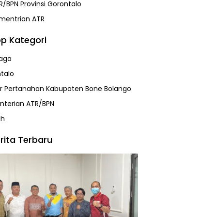
R/BPN Provinsi Gorontalo
mentrian ATR
p Kategori
aga
talo
r Pertanahan Kabupaten Bone Bolango
terian ATR/BPN
ah
rita Terbaru