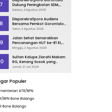
7
Dukung Peningkatan SDM,
Berikan Rekomendasi Studi S3
Selasa, 4 Agustus 2026
bagi Pegawai
Disparekrafpora Audiens
8
Bersama Pemkot Gorontalo
Bahas Dukungan GKK 2026
Senin, 3 Agustus 2026
Jalan Sehat Semarakkan
9
Pencanangan HUT ke-81 RI,
Danau Perintis Jadi Etalase
Minggu, 2 Agustus 2026
Wisata Gorontalo
Sultan Kalupe Ziarahi Makam
10
RG, Kenang Sosok yang
Mendedikasikan Hidup untuk
Jumat, 31 Juli 2026
Gorontalo
gar Populer
menterian ATR/BPN
R/BPN Bone Bolango
R Bone Bolango