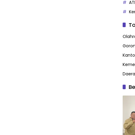
AT
Ke
To
Olahr
Goron
Kanto
Kemen
Daer
Be