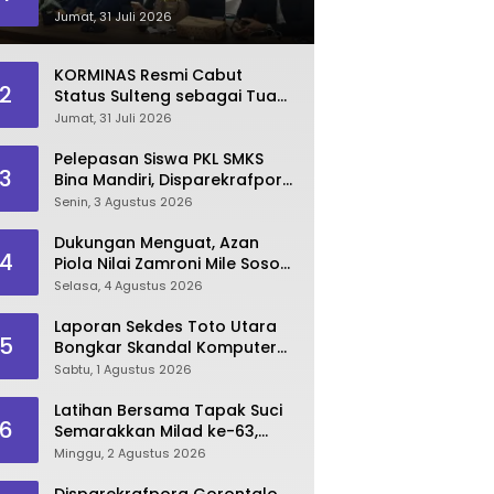
Dinilai Kian Terpuruk
Jumat, 31 Juli 2026
KORMINAS Resmi Cabut
2
Status Sulteng sebagai Tuan
Rumah FORNAS IX 2027
Jumat, 31 Juli 2026
Pelepasan Siswa PKL SMKS
3
Bina Mandiri, Disparekrafpora
Dorong Lahirnya SDM
Senin, 3 Agustus 2026
Pariwisata Unggul
Dukungan Menguat, Azan
4
Piola Nilai Zamroni Mile Sosok
Tepat Teruskan
Selasa, 4 Agustus 2026
Pembangunan Bone Bolango
Laporan Sekdes Toto Utara
5
Bongkar Skandal Komputer
‘Siluman’ 2025
Sabtu, 1 Agustus 2026
Latihan Bersama Tapak Suci
6
Semarakkan Milad ke-63,
Sultan Kalupe Ajak Atlet
Minggu, 2 Agustus 2026
Lestarikan Budaya Bela Diri
Disparekrafpora Gorontalo