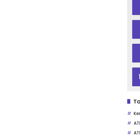
Ta
Ke
AT
AT