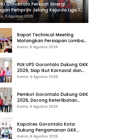
KI Gorontalo Perkuat Sinergi
gan Pemprov Jelang Kejurda Liga 1
la Gubernur 2026
is, 6 Agustus 2026
Rapat Technical Meeting
Matangkan Persiapan Lomba
Olahraga Masyarakat Tingkat
Kamis, 6 Agustus 2026
Provinsi Gorontalo
PLN UP3 Gorontalo Dukung GKK
2026, Siap Ikut Karnaval dan
Pastikan Ketersediaan Listrik
Kamis, 6 Agustus 2026
Pemkot Gorontalo Dukung GKK
2026, Dorong Keterlibatan
UMKM dan Ekraf Lokal
Kamis, 6 Agustus 2026
Kapolres Gorontalo Kota
Dukung Pengamanan GKK
2026, Disparekrafpora Perkuat
Kamis, 6 Agustus 2026