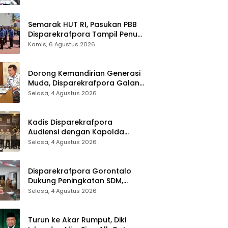
Sinergi Lintas Sektor
Semarak HUT RI, Pasukan PBB
Disparekrafpora Tampil Penuh
Semangat
Kamis, 6 Agustus 2026
Dorong Kemandirian Generasi
Muda, Disparekrafpora Galang
Dukungan Penuh Para Aleg
Selasa, 4 Agustus 2026
Deprov
Kadis Disparekrafpora
Audiensi dengan Kapolda
Gorontalo, Perkuat Sinergi
Selasa, 4 Agustus 2026
Sukseskan Gorontalo Karnaval
Karawo 2026
Disparekrafpora Gorontalo
Dukung Peningkatan SDM,
Berikan Rekomendasi Studi S3
Selasa, 4 Agustus 2026
bagi Pegawai
Turun ke Akar Rumput, Diki