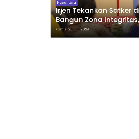
Nusantara
Irjen Tekankan Satker d
Bangun Zona Integritas
ATR/BPN Berkelas Dunia
Kamis, 25 Juli 2024