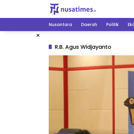
Langsung
ke
konten
Nusantara
Daerah
Politik
Ek
×
R.B. Agus Widjayanto