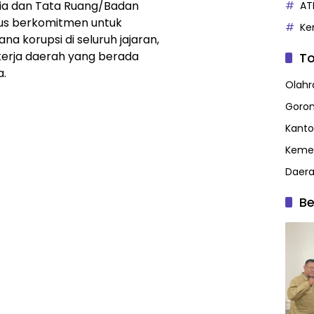
ia dan Tata Ruang/Badan
AT
rus berkomitmen untuk
Ke
a korupsi di seluruh jajaran,
 kerja daerah yang berada
To
a.
Olahr
Goron
Kanto
Kemen
Daer
Be