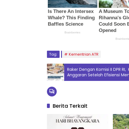
Tag:
Kementrian ATR
Raker Dengan Komisi II DPR RI
Anggaran Setelah Efisiensi Menj
Berita Terkait