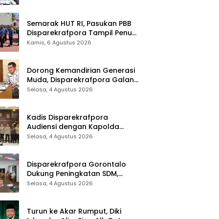
Sinergi Lintas Sektor
Semarak HUT RI, Pasukan PBB
Disparekrafpora Tampil Penuh
Semangat
Kamis, 6 Agustus 2026
Dorong Kemandirian Generasi
Muda, Disparekrafpora Galang
Dukungan Penuh Para Aleg
Selasa, 4 Agustus 2026
Deprov
Kadis Disparekrafpora
Audiensi dengan Kapolda
Gorontalo, Perkuat Sinergi
Selasa, 4 Agustus 2026
Sukseskan Gorontalo Karnaval
Karawo 2026
Disparekrafpora Gorontalo
Dukung Peningkatan SDM,
Berikan Rekomendasi Studi S3
Selasa, 4 Agustus 2026
bagi Pegawai
Turun ke Akar Rumput, Diki