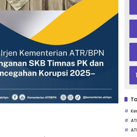
Ta
Ke
AT
AT