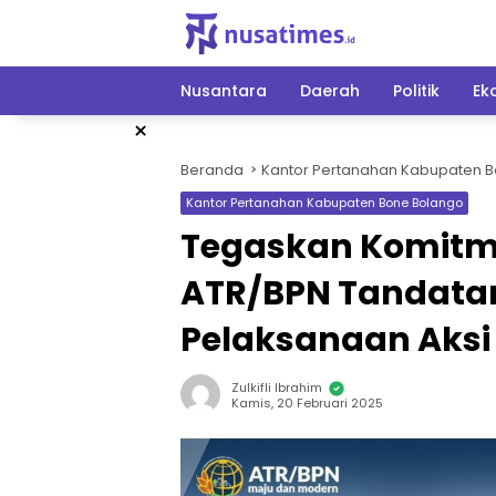
Langsung
ke
konten
Nusantara
Daerah
Politik
Ek
×
Beranda
Kantor Pertanahan Kabupaten 
Kantor Pertanahan Kabupaten Bone Bolango
Tegaskan Komitme
ATR/BPN Tandata
Pelaksanaan Aksi
Zulkifli Ibrahim
Kamis, 20 Februari 2025