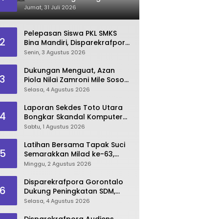
Rumah FORNAS IX 2027
Jumat, 31 Juli 2026
Pelepasan Siswa PKL SMKS
2
Bina Mandiri, Disparekrafpora
Dorong Lahirnya SDM
Senin, 3 Agustus 2026
Pariwisata Unggul
Dukungan Menguat, Azan
3
Piola Nilai Zamroni Mile Sosok
Tepat Teruskan
Selasa, 4 Agustus 2026
Pembangunan Bone Bolango
Laporan Sekdes Toto Utara
4
Bongkar Skandal Komputer
‘Siluman’ 2025
Sabtu, 1 Agustus 2026
Latihan Bersama Tapak Suci
5
Semarakkan Milad ke-63,
Sultan Kalupe Ajak Atlet
Minggu, 2 Agustus 2026
Lestarikan Budaya Bela Diri
Disparekrafpora Gorontalo
6
Dukung Peningkatan SDM,
Berikan Rekomendasi Studi S3
Selasa, 4 Agustus 2026
bagi Pegawai
Disparekrafpora Audiens