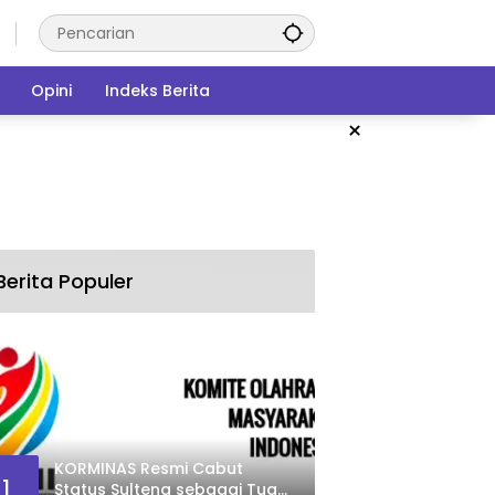
Opini
Indeks Berita
×
Berita Populer
KORMINAS Resmi Cabut
1
Status Sulteng sebagai Tuan