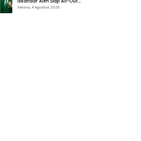
Iskandar Alim Siap All-Out
Menangkan Zamroni Mile di
Selasa, 4 Agustus 2026
Pilkada Bone Bolango