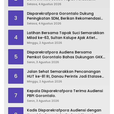
Pembangunan Bone Bolango
Selasa, 4 Agustus 2026
Disparekrafpora Gorontalo Dukung
3
Peningkatan SDM, Berikan Rekomendasi
Studi S3 bagi Pegawai
Selasa, 4 Agustus 2026
Latihan Bersama Tapak Suci Semarakkan
4
Milad ke-63, Sultan Kalupe Ajak Atlet
Lestarikan Budaya Bela Diri
Minggu, 2 Agustus 2026
Disparekrafpora Audiens Bersama
5
Pemkot Gorontalo Bahas Dukungan GKK
2026
Senin, 3 Agustus 2026
Jalan Sehat Semarakkan Pencanangan
6
HUT ke-81 RI, Danau Perintis Jadi Etalase
Wisata Gorontalo
Minggu, 2 Agustus 2026
Kepala Disparekrafpora Terima Audiensi
7
PBPI Gorontalo.
Senin, 3 Agustus 2026
Kadis Disparekrafpora Audiensi dengan