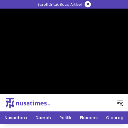
Langsung
×
Scroll Untuk Baca Artikel
ke
konten
Nusantara
Daerah
Politik
Ekonomi
Olahraga