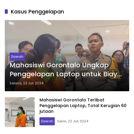
Kasus Penggelapan
Daerah
Mahasiswi Gorontalo Ungkap
Penggelapan Laptop untuk Biayai
Pacar yang Terlibat Judi Online
Selasa, 23 Juli 2024
Mahasiswi Gorontalo Terlibat
Penggelapan Laptop, Total Kerugian 60
jutaan
Daerah
Senin, 22 Juli 2024