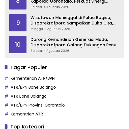
8
Kapolda Gorontalo, Perkuat Sinergi
Sukseskan Gorontalo Karnaval Karawo
Selasa, 4 Agustus 2026
2026
Wisatawan Meninggal di Pulau Bogisa,
9
Disparekrafpora Sampaikan Duka Cita,
Imbau Utamakan Keselamatan
Minggu, 2 Agustus 2026
Dorong Kemandirian Generasi Muda,
10
Disparekrafpora Galang Dukungan Penuh
Para Aleg Deprov
Selasa, 4 Agustus 2026
Tagar Populer
Kementerian ATR/BPN
ATR/BPN Bone Bolango
ATR Bone Bolango
ATR/BPN Provinsi Gorontalo
Kementrian ATR
Top Kategori