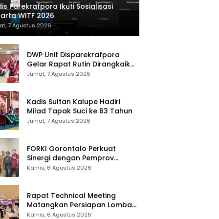
is Parekrafpora Ikuti Sosialisasi
arta WITF 2026
t, 7 Agustus 2026
DWP Unit Disparekrafpora
Gelar Rapat Rutin Dirangkaikan
Edukasi Manajemen Stres
Jumat, 7 Agustus 2026
Kadis Sultan Kalupe Hadiri
Milad Tapak Suci ke 63 Tahun
Jumat, 7 Agustus 2026
FORKI Gorontalo Perkuat
Sinergi dengan Pemprov
Jelang Kejurda Liga 1 Piala
Kamis, 6 Agustus 2026
Gubernur 2026
Rapat Technical Meeting
Matangkan Persiapan Lomba
Olahraga Masyarakat Tingkat
Kamis, 6 Agustus 2026