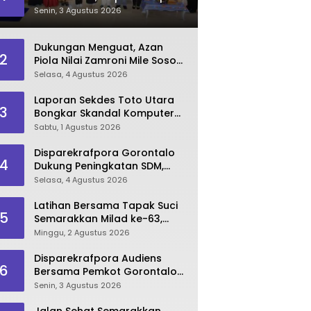
Dorong Lahirnya SDM
Senin, 3 Agustus 2026
Pariwisata Unggul
Dukungan Menguat, Azan
2
Piola Nilai Zamroni Mile Sosok
Tepat Teruskan
Selasa, 4 Agustus 2026
Pembangunan Bone Bolango
Laporan Sekdes Toto Utara
3
Bongkar Skandal Komputer
‘Siluman’ 2025
Sabtu, 1 Agustus 2026
Disparekrafpora Gorontalo
4
Dukung Peningkatan SDM,
Berikan Rekomendasi Studi S3
Selasa, 4 Agustus 2026
bagi Pegawai
Latihan Bersama Tapak Suci
5
Semarakkan Milad ke-63,
Sultan Kalupe Ajak Atlet
Minggu, 2 Agustus 2026
Lestarikan Budaya Bela Diri
Disparekrafpora Audiens
6
Bersama Pemkot Gorontalo
Bahas Dukungan GKK 2026
Senin, 3 Agustus 2026
Jalan Sehat Semarakkan