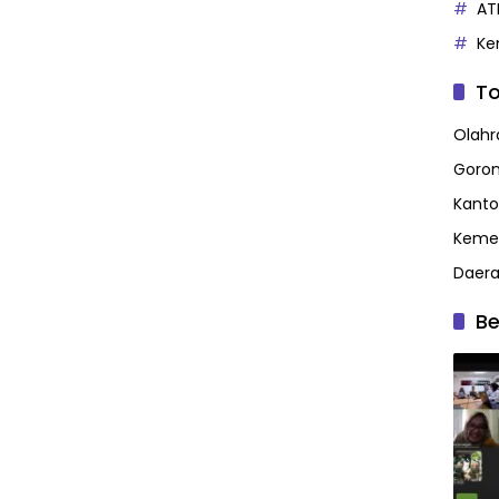
AT
Ke
To
Olahr
Goron
Kanto
Kemen
Daer
Be