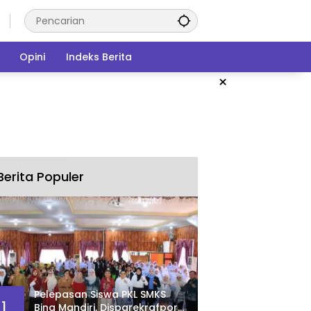
Opini
Indeks Berita
×
Berita Populer
Pelepasan Siswa PKL SMKS
1
Bina Mandiri, Disparekrafpora