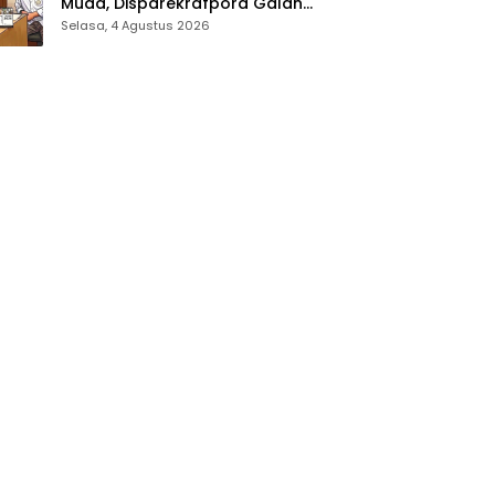
Muda, Disparekrafpora Galang
Dukungan Penuh Para Aleg
Selasa, 4 Agustus 2026
Deprov