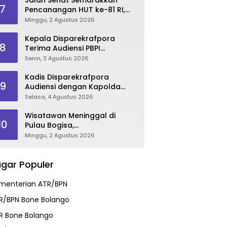
7
Pencanangan HUT ke-81 RI,
Danau Perintis Jadi Etalase
Minggu, 2 Agustus 2026
Wisata Gorontalo
Kepala Disparekrafpora
8
Terima Audiensi PBPI
Gorontalo.
Senin, 3 Agustus 2026
Kadis Disparekrafpora
9
Audiensi dengan Kapolda
Gorontalo, Perkuat Sinergi
Selasa, 4 Agustus 2026
Sukseskan Gorontalo
Karnaval Karawo 2026
Wisatawan Meninggal di
10
Pulau Bogisa,
Disparekrafpora Sampaikan
Minggu, 2 Agustus 2026
Duka Cita, Imbau Utamakan
Keselamatan
gar Populer
menterian ATR/BPN
R/BPN Bone Bolango
R Bone Bolango