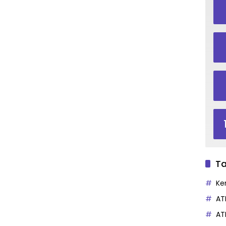
Ta
Ke
AT
AT