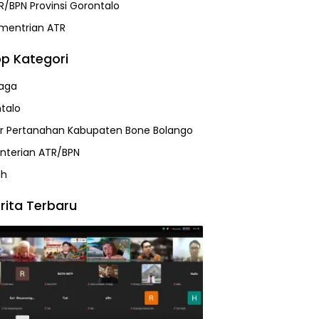
R/BPN Provinsi Gorontalo
mentrian ATR
p Kategori
aga
talo
r Pertanahan Kabupaten Bone Bolango
terian ATR/BPN
ah
rita Terbaru