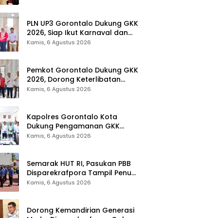
Provinsi Gorontalo
PLN UP3 Gorontalo Dukung GKK
2026, Siap Ikut Karnaval dan
Pastikan Ketersediaan Listrik
Kamis, 6 Agustus 2026
Pemkot Gorontalo Dukung GKK
2026, Dorong Keterlibatan
UMKM dan Ekraf Lokal
Kamis, 6 Agustus 2026
Kapolres Gorontalo Kota
Dukung Pengamanan GKK
2026, Disparekrafpora Perkuat
Kamis, 6 Agustus 2026
Sinergi Lintas Sektor
Semarak HUT RI, Pasukan PBB
Disparekrafpora Tampil Penuh
Semangat
Kamis, 6 Agustus 2026
Dorong Kemandirian Generasi