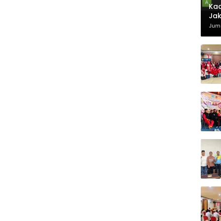
Kad
Jak
Juma