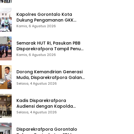
Kapolres Gorontalo Kota
Dukung Pengamanan GKK
2026, Disparekrafpora Perkuat
Kamis, 6 Agustus 2026
Sinergi Lintas Sektor
Semarak HUT RI, Pasukan PBB
Disparekrafpora Tampil Penuh
Semangat
Kamis, 6 Agustus 2026
Dorong Kemandirian Generasi
Muda, Disparekrafpora Galang
Dukungan Penuh Para Aleg
Selasa, 4 Agustus 2026
Deprov
Kadis Disparekrafpora
Audiensi dengan Kapolda
Gorontalo, Perkuat Sinergi
Selasa, 4 Agustus 2026
Sukseskan Gorontalo Karnaval
Karawo 2026
Disparekrafpora Gorontalo