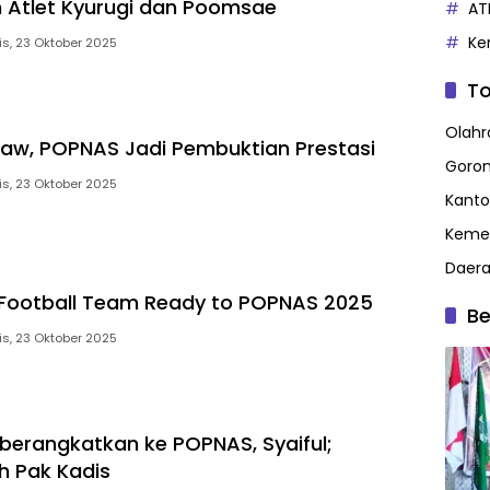
 Atlet Kyurugi dan Poomsae
AT
Ke
s, 23 Oktober 2025
To
Olahr
aw, POPNAS Jadi Pembuktian Prestasi
Goron
s, 23 Oktober 2025
Kanto
Kemen
Daer
Football Team Ready to POPNAS 2025
Be
s, 23 Oktober 2025
iberangkatkan ke POPNAS, Syaiful;
h Pak Kadis