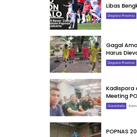
Libas Beng
Dispora Provinsi
Gagal Aman
Harus Diev
Dispora Provinsi
Kadispora 
Meeting PO
Gorontalo
Kami
POPNAS 20