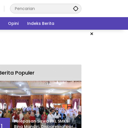
Opini
Indeks Berita
×
Berita Populer
Pelepasan Siswa PKL SMKS
1
Bina Mandiri, Disparekrafpora