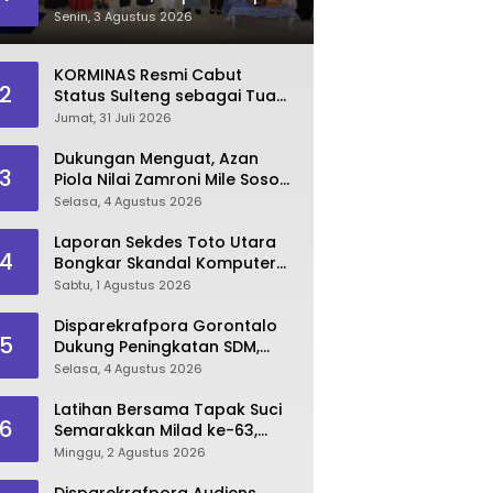
Dorong Lahirnya SDM
Senin, 3 Agustus 2026
Pariwisata Unggul
KORMINAS Resmi Cabut
2
Status Sulteng sebagai Tuan
Rumah FORNAS IX 2027
Jumat, 31 Juli 2026
Dukungan Menguat, Azan
3
Piola Nilai Zamroni Mile Sosok
Tepat Teruskan
Selasa, 4 Agustus 2026
Pembangunan Bone Bolango
Laporan Sekdes Toto Utara
4
Bongkar Skandal Komputer
‘Siluman’ 2025
Sabtu, 1 Agustus 2026
Disparekrafpora Gorontalo
5
Dukung Peningkatan SDM,
Berikan Rekomendasi Studi S3
Selasa, 4 Agustus 2026
bagi Pegawai
Latihan Bersama Tapak Suci
6
Semarakkan Milad ke-63,
Sultan Kalupe Ajak Atlet
Minggu, 2 Agustus 2026
Lestarikan Budaya Bela Diri
Disparekrafpora Audiens