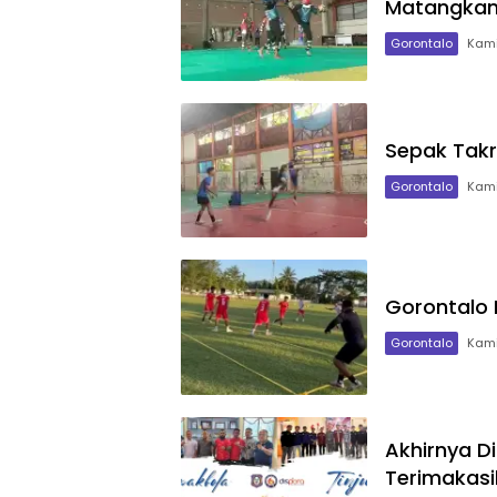
Matangkan
Gorontalo
Kami
Sepak Takr
Gorontalo
Kami
Gorontalo 
Gorontalo
Kami
Akhirnya D
Terimakasi