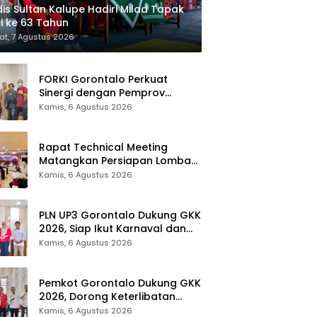
is Sultan Kalupe Hadiri Milad Tapak
i ke 63 Tahun
t, 7 Agustus 2026
FORKI Gorontalo Perkuat
Sinergi dengan Pemprov
Jelang Kejurda Liga 1 Piala
Kamis, 6 Agustus 2026
Gubernur 2026
Rapat Technical Meeting
Matangkan Persiapan Lomba
Olahraga Masyarakat Tingkat
Kamis, 6 Agustus 2026
Provinsi Gorontalo
PLN UP3 Gorontalo Dukung GKK
2026, Siap Ikut Karnaval dan
Pastikan Ketersediaan Listrik
Kamis, 6 Agustus 2026
Pemkot Gorontalo Dukung GKK
2026, Dorong Keterlibatan
UMKM dan Ekraf Lokal
Kamis, 6 Agustus 2026