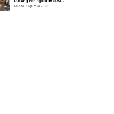
Dukung Peningkatan SDM,
Berikan Rekomendasi Studi S3
Selasa, 4 Agustus 2026
bagi Pegawai