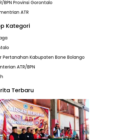
R/BPN Provinsi Gorontalo
mentrian ATR
p Kategori
aga
talo
r Pertanahan Kabupaten Bone Bolango
terian ATR/BPN
ah
rita Terbaru