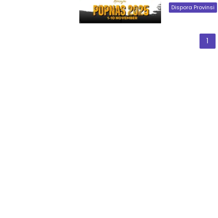
Dispora Provinsi
Paginasi
1
pos