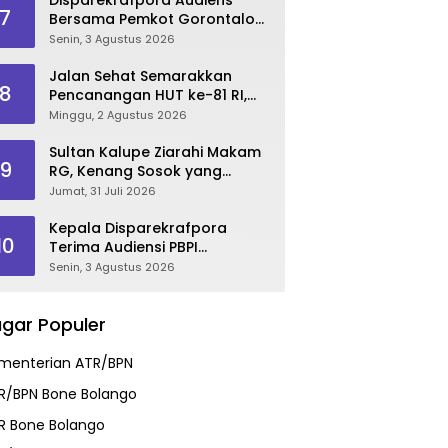
7
Bersama Pemkot Gorontalo
Bahas Dukungan GKK 2026
Senin, 3 Agustus 2026
Jalan Sehat Semarakkan
8
Pencanangan HUT ke-81 RI,
Danau Perintis Jadi Etalase
Minggu, 2 Agustus 2026
Wisata Gorontalo
Sultan Kalupe Ziarahi Makam
9
RG, Kenang Sosok yang
Mendedikasikan Hidup untuk
Jumat, 31 Juli 2026
Gorontalo
Kepala Disparekrafpora
10
Terima Audiensi PBPI
Gorontalo.
Senin, 3 Agustus 2026
gar Populer
menterian ATR/BPN
R/BPN Bone Bolango
R Bone Bolango