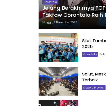
Gorontalo
Jelang Berakhirnya POP
Takraw Gorontalo Raih
Minggu, 9 November 2025
Silat Tamb
2025
Gorontalo
Sabt
Salut, Mesk
Terbaik
Dispora Provinsi