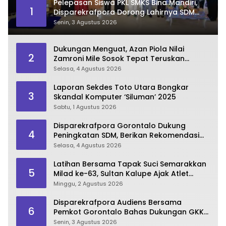
Pelepasan Siswa PKL SMKS Bina Mandiri,
1
Disparekrafpora Dorong Lahirnya SDM
Pariwisata Unggul
Senin, 3 Agustus 2026
Dukungan Menguat, Azan Piola Nilai
2
Zamroni Mile Sosok Tepat Teruskan
Pembangunan Bone Bolango
Selasa, 4 Agustus 2026
Laporan Sekdes Toto Utara Bongkar
3
Skandal Komputer ‘Siluman’ 2025
Sabtu, 1 Agustus 2026
Disparekrafpora Gorontalo Dukung
4
Peningkatan SDM, Berikan Rekomendasi
Studi S3 bagi Pegawai
Selasa, 4 Agustus 2026
Latihan Bersama Tapak Suci Semarakkan
5
Milad ke-63, Sultan Kalupe Ajak Atlet
Lestarikan Budaya Bela Diri
Minggu, 2 Agustus 2026
Disparekrafpora Audiens Bersama
6
Pemkot Gorontalo Bahas Dukungan GKK
2026
Senin, 3 Agustus 2026