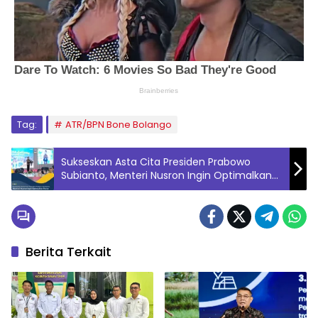
Tag:
ATR/BPN Bone Bolango
Sukseskan Asta Cita Presiden Prabowo
Subianto, Menteri Nusron Ingin Optimalkan
Peran Badan Bank Tanah
Berita Terkait