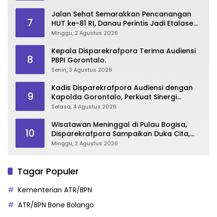
Jalan Sehat Semarakkan Pencanangan
7
HUT ke-81 RI, Danau Perintis Jadi Etalase
Wisata Gorontalo
Minggu, 2 Agustus 2026
Kepala Disparekrafpora Terima Audiensi
8
PBPI Gorontalo.
Senin, 3 Agustus 2026
Kadis Disparekrafpora Audiensi dengan
9
Kapolda Gorontalo, Perkuat Sinergi
Sukseskan Gorontalo Karnaval Karawo
Selasa, 4 Agustus 2026
2026
Wisatawan Meninggal di Pulau Bogisa,
10
Disparekrafpora Sampaikan Duka Cita,
Imbau Utamakan Keselamatan
Minggu, 2 Agustus 2026
Tagar Populer
Kementerian ATR/BPN
ATR/BPN Bone Bolango