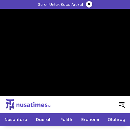
Langsung
×
Scroll Untuk Baca Artikel
ke
konten
Nusantara
Daerah
Politik
Ekonomi
Olahraga