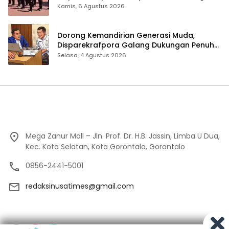
Kamis, 6 Agustus 2026
Dorong Kemandirian Generasi Muda,
Disparekrafpora Galang Dukungan Penuh
Para Aleg Deprov
Selasa, 4 Agustus 2026
Mega Zanur Mall – Jln. Prof. Dr. H.B. Jassin, Limba U Dua,
Kec. Kota Selatan, Kota Gorontalo, Gorontalo
0856-2441-5001
redaksinusatimes@gmail.com