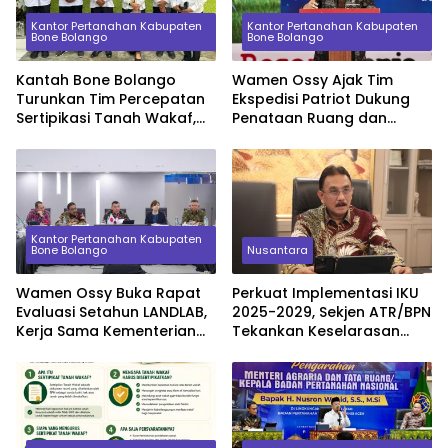
Kantor Pertanahan Kabupaten
Kantor Pertanahan Kabupaten
Bone Bolango
Bone Bolango
Kantah Bone Bolango
Wamen Ossy Ajak Tim
Turunkan Tim Percepatan
Ekspedisi Patriot Dukung
Sertipikasi Tanah Wakaf,
Penataan Ruang dan
Sinkronkan Data dengan
Pendataan Masalah
KUA
Pertanahan di Kawasan
Transmigrasi
Kantor Pertanahan Kabupaten
Bone Bolango
Nusantara
Wamen Ossy Buka Rapat
Perkuat Implementasi IKU
Evaluasi Setahun LANDLAB,
2025-2029, Sekjen ATR/BPN
Kerja Sama Kementerian
Tekankan Keselarasan
ATR/BPN Bersama JICA
Indikator Kinerja Pusat dan
Daerah