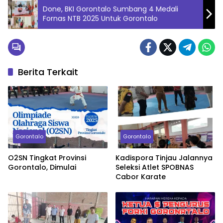
Done, BKI Gorontalo Sumbang 4 Medali
Fornas NTB 2025 Untuk Gorontalo
Berita Terkait
Gorontalo
Gorontalo
O2SN Tingkat Provinsi
Kadispora Tinjau Jalannya
Gorontalo, Dimulai
Seleksi Atlet SPOBNAS
Cabor Karate