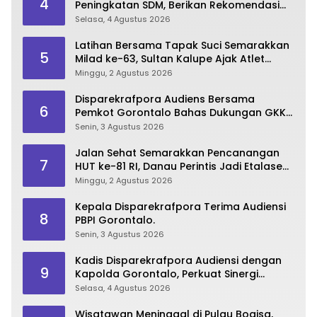
4
Peningkatan SDM, Berikan Rekomendasi
Studi S3 bagi Pegawai
Selasa, 4 Agustus 2026
Latihan Bersama Tapak Suci Semarakkan
5
Milad ke-63, Sultan Kalupe Ajak Atlet
Lestarikan Budaya Bela Diri
Minggu, 2 Agustus 2026
Disparekrafpora Audiens Bersama
6
Pemkot Gorontalo Bahas Dukungan GKK
2026
Senin, 3 Agustus 2026
Jalan Sehat Semarakkan Pencanangan
7
HUT ke-81 RI, Danau Perintis Jadi Etalase
Wisata Gorontalo
Minggu, 2 Agustus 2026
Kepala Disparekrafpora Terima Audiensi
8
PBPI Gorontalo.
Senin, 3 Agustus 2026
Kadis Disparekrafpora Audiensi dengan
9
Kapolda Gorontalo, Perkuat Sinergi
Sukseskan Gorontalo Karnaval Karawo
Selasa, 4 Agustus 2026
2026
Wisatawan Meninggal di Pulau Bogisa,