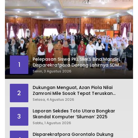
Pelepasan Siswa PKL SMKS Bina Mandiri,
1
Disparekrafpora Dorong Lahirnya SDM
Pariwisata Unggul
Senin, 3 Agustus 2026
Dukungan Menguat, Azan Piola Nilai
2
Zamroni Mile Sosok Tepat Teruskan
Pembangunan Bone Bolango
Selasa, 4 Agustus 2026
Laporan Sekdes Toto Utara Bongkar
3
Skandal Komputer ‘Siluman’ 2025
Sabtu, 1 Agustus 2026
Disparekrafpora Gorontalo Dukung