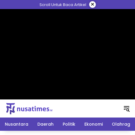
Langsung
×
Scroll Untuk Baca Artikel
ke
konten
Nusantara
Daerah
Politik
Ekonomi
Olahraga