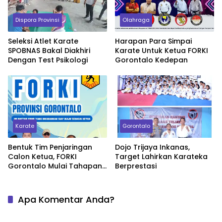
Dispora Provinsi
Olahraga
Seleksi Atlet Karate
Harapan Para Simpai
SPOBNAS Bakal Diakhiri
Karate Untuk Ketua FORKI
Dengan Test Psikologi
Gorontalo Kedepan
Karate
Gorontalo
Bentuk Tim Penjaringan
Dojo Trijaya Inkanas,
Calon Ketua, FORKI
Target Lahirkan Karateka
Gorontalo Mulai Tahapan
Berprestasi
Musyawarah
Apa Komentar Anda?