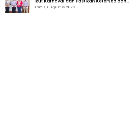
Ikut Karnaval dan Pastikan Ketersediaan
Listrik
Kamis, 6 Agustus 2026