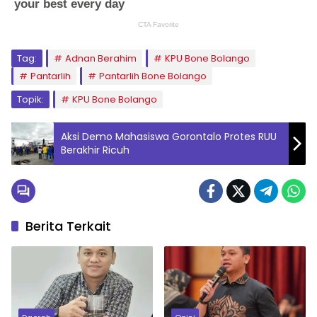
Tag:
Adnan Berahim
KPU Bone Bolango
Pantarlih
Pantarlih Bone Bolango
Topik:
KPU Bone Bolango
Aksi Demo Mahasiswa Gorontalo Protes RUU
Berakhir Ricuh
Berita Terkait