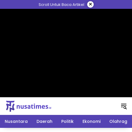
Langsung
×
Scroll Untuk Baca Artikel
ke
konten
Nusantara
Daerah
Politik
Ekonomi
Olahraga