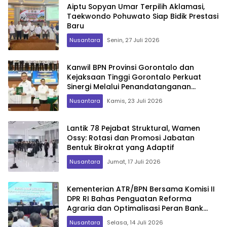
Aiptu Sopyan Umar Terpilih Aklamasi,
Taekwondo Pohuwato Siap Bidik Prestasi
Baru
Nusantara
Senin, 27 Juli 2026
Kanwil BPN Provinsi Gorontalo dan
Kejaksaan Tinggi Gorontalo Perkuat
Sinergi Melalui Penandatanganan
Perjanjian Kerja Sama
Nusantara
Kamis, 23 Juli 2026
Lantik 78 Pejabat Struktural, Wamen
Ossy: Rotasi dan Promosi Jabatan
Bentuk Birokrat yang Adaptif
Nusantara
Jumat, 17 Juli 2026
Kementerian ATR/BPN Bersama Komisi II
DPR RI Bahas Penguatan Reforma
Agraria dan Optimalisasi Peran Bank
Tanah
Nusantara
Selasa, 14 Juli 2026