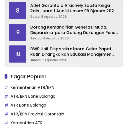
2026
Atlet Gorontalo Arachely Sabila Kinga
8
Raih Juara 1 Audisi Umum PB Djarum 2026
di Makassar
Sabtu, 8 Agustus 2026
Dorong Kemandirian Generasi Muda,
9
Disparekrafpora Galang Dukungan Penuh
Para Aleg Deprov
Selasa, 4 Agustus 2026
DWP Unit Disparekrafpora Gelar Rapat
10
Rutin Dirangkaikan Edukasi Manajemen
Stres
Jumat, 7 Agustus 2026
Tagar Populer
Kementerian ATR/BPN
ATR/BPN Bone Bolango
ATR Bone Bolango
ATR/BPN Provinsi Gorontalo
Kementrian ATR