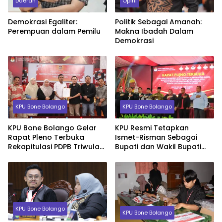
Daerah
Opini
Demokrasi Egaliter:
Politik Sebagai Amanah:
Perempuan dalam Pemilu
Makna Ibadah Dalam
Demokrasi
KPU Bone Bolango
KPU Bone Bolango
KPU Bone Bolango Gelar
KPU Resmi Tetapkan
Rapat Pleno Terbuka
Ismet-Risman Sebagai
Rekapitulasi PDPB Triwulan
Bupati dan Wakil Bupati
II Tahun 2025
Kabupaten Bone Bolango
Periode 2025 – 2030
KPU Bone Bolango
KPU Bone Bolango