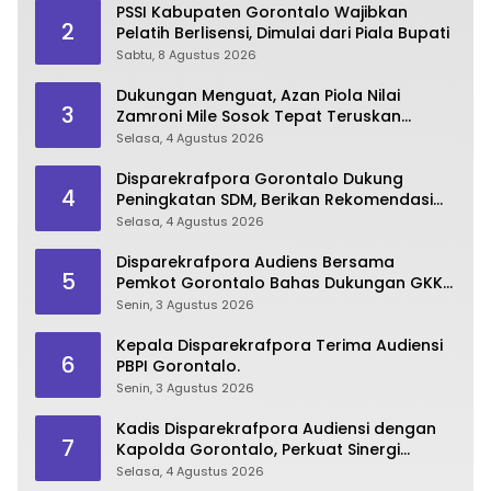
PSSI Kabupaten Gorontalo Wajibkan
2
Pelatih Berlisensi, Dimulai dari Piala Bupati
Sabtu, 8 Agustus 2026
Dukungan Menguat, Azan Piola Nilai
3
Zamroni Mile Sosok Tepat Teruskan
Pembangunan Bone Bolango
Selasa, 4 Agustus 2026
Disparekrafpora Gorontalo Dukung
4
Peningkatan SDM, Berikan Rekomendasi
Studi S3 bagi Pegawai
Selasa, 4 Agustus 2026
Disparekrafpora Audiens Bersama
5
Pemkot Gorontalo Bahas Dukungan GKK
2026
Senin, 3 Agustus 2026
Kepala Disparekrafpora Terima Audiensi
6
PBPI Gorontalo.
Senin, 3 Agustus 2026
Kadis Disparekrafpora Audiensi dengan
7
Kapolda Gorontalo, Perkuat Sinergi
Sukseskan Gorontalo Karnaval Karawo
Selasa, 4 Agustus 2026