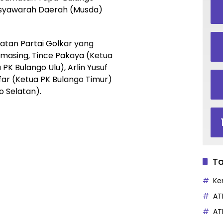
usyawarah Daerah (Musda)
tan Partai Golkar yang
masing, Tince Pakaya (Ketua
PK Bulango Ulu), Arlin Yusuf
far (Ketua PK Bulango Timur)
o Selatan).
Ta
Ke
AT
AT