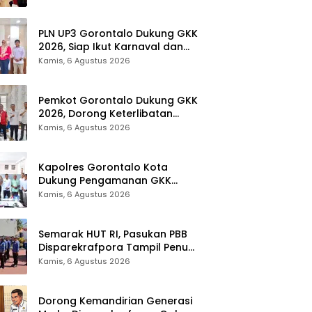
Provinsi Gorontalo
PLN UP3 Gorontalo Dukung GKK
2026, Siap Ikut Karnaval dan
Pastikan Ketersediaan Listrik
Kamis, 6 Agustus 2026
Pemkot Gorontalo Dukung GKK
2026, Dorong Keterlibatan
UMKM dan Ekraf Lokal
Kamis, 6 Agustus 2026
Kapolres Gorontalo Kota
Dukung Pengamanan GKK
2026, Disparekrafpora Perkuat
Kamis, 6 Agustus 2026
Sinergi Lintas Sektor
Semarak HUT RI, Pasukan PBB
Disparekrafpora Tampil Penuh
Semangat
Kamis, 6 Agustus 2026
Dorong Kemandirian Generasi