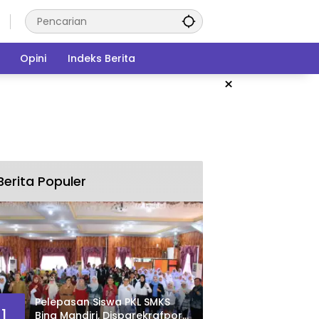
Opini
Indeks Berita
×
Berita Populer
Pelepasan Siswa PKL SMKS
1
Bina Mandiri, Disparekrafpora