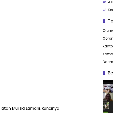
AT
Ke
To
Olahr
Goron
Kanto
Kemen
Daer
Be
latan Mursid Lamani, kuncinya