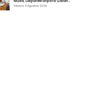
Muda, Disparekrafpora Galang
Dukungan Penuh Para Aleg
Selasa, 4 Agustus 2026
Deprov