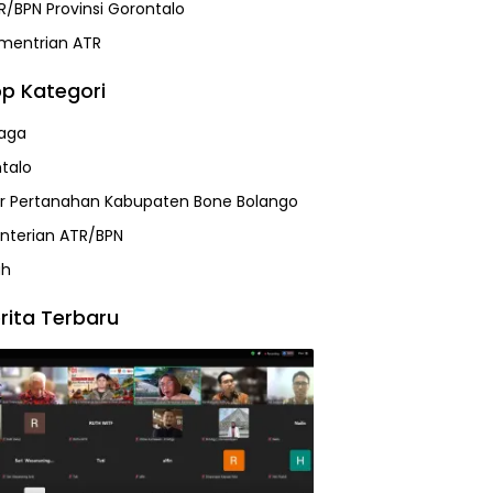
R/BPN Provinsi Gorontalo
mentrian ATR
p Kategori
aga
talo
r Pertanahan Kabupaten Bone Bolango
terian ATR/BPN
ah
rita Terbaru