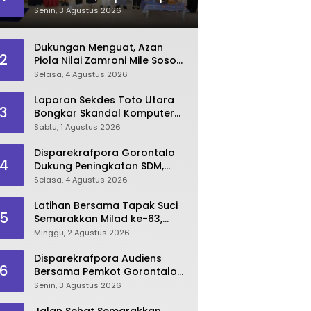
Dorong Lahirnya SDM
Senin, 3 Agustus 2026
Pariwisata Unggul
Dukungan Menguat, Azan
2
Piola Nilai Zamroni Mile Sosok
Tepat Teruskan
Selasa, 4 Agustus 2026
Pembangunan Bone Bolango
Laporan Sekdes Toto Utara
3
Bongkar Skandal Komputer
‘Siluman’ 2025
Sabtu, 1 Agustus 2026
Disparekrafpora Gorontalo
4
Dukung Peningkatan SDM,
Berikan Rekomendasi Studi S3
Selasa, 4 Agustus 2026
bagi Pegawai
Latihan Bersama Tapak Suci
5
Semarakkan Milad ke-63,
Sultan Kalupe Ajak Atlet
Minggu, 2 Agustus 2026
Lestarikan Budaya Bela Diri
Disparekrafpora Audiens
6
Bersama Pemkot Gorontalo
Bahas Dukungan GKK 2026
Senin, 3 Agustus 2026
Jalan Sehat Semarakkan