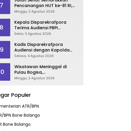
7
Pencanangan HUT ke-81 RI,
Danau Perintis Jadi Etalase
Minggu, 2 Agustus 2026
Wisata Gorontalo
Kepala Disparekrafpora
8
Terima Audiensi PBPI
Gorontalo.
Senin, 3 Agustus 2026
Kadis Disparekrafpora
9
Audiensi dengan Kapolda
Gorontalo, Perkuat Sinergi
Selasa, 4 Agustus 2026
Sukseskan Gorontalo
Karnaval Karawo 2026
Wisatawan Meninggal di
10
Pulau Bogisa,
Disparekrafpora Sampaikan
Minggu, 2 Agustus 2026
Duka Cita, Imbau Utamakan
Keselamatan
gar Populer
menterian ATR/BPN
R/BPN Bone Bolango
R Bone Bolango