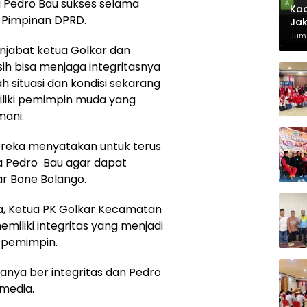
 Pedro Bau sukses selama
Kad
 Pimpinan DPRD.
Jak
Juma
njabat ketua Golkar dan
sih bisa menjaga integritasnya
h situasi dan kondisi sekarang
iliki pemimpin muda yang
mani.
ereka menyatakan untuk terus
 Pedro Bau agar dapat
r Bone Bolango.
a, Ketua PK Golkar Kecamatan
iliki integritas yang menjadi
g pemimpin.
anya ber integritas dan Pedro
 media.