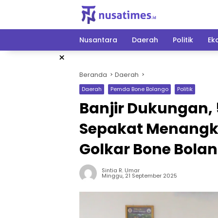
Langsung
ke
konten
Nusantara
Daerah
Politik
Ek
×
Beranda
Daerah
Daerah
Pemda Bone Bolango
Politik
Banjir Dukungan, 
Sepakat Menangk
Golkar Bone Bola
Sintia R. Umar
Minggu, 21 September 2025