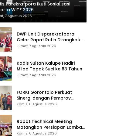
is Parekrafpora Ikuti Sosialisasi
arta WITF 2026
t, 7 Agustus 2026
DWP Unit Disparekrafpora
Gelar Rapat Rutin Dirangkaikan
Edukasi Manajemen Stres
Jumat, 7 Agustus 2026
Kadis Sultan Kalupe Hadiri
Milad Tapak Suci ke 63 Tahun
Jumat, 7 Agustus 2026
FORKI Gorontalo Perkuat
Sinergi dengan Pemprov
Jelang Kejurda Liga 1 Piala
Kamis, 6 Agustus 2026
Gubernur 2026
Rapat Technical Meeting
Matangkan Persiapan Lomba
Olahraga Masyarakat Tingkat
Kamis, 6 Agustus 2026