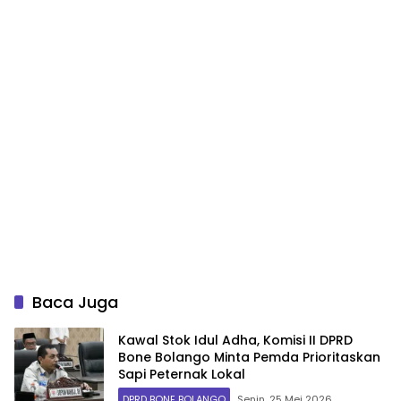
Baca Juga
Kawal Stok Idul Adha, Komisi II DPRD
Bone Bolango Minta Pemda Prioritaskan
Sapi Peternak Lokal
DPRD BONE BOLANGO
Senin, 25 Mei 2026