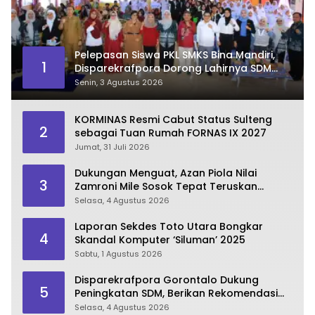
Pelepasan Siswa PKL SMKS Bina Mandiri,
1
Disparekrafpora Dorong Lahirnya SDM
Pariwisata Unggul
Senin, 3 Agustus 2026
KORMINAS Resmi Cabut Status Sulteng
2
sebagai Tuan Rumah FORNAS IX 2027
Jumat, 31 Juli 2026
Dukungan Menguat, Azan Piola Nilai
3
Zamroni Mile Sosok Tepat Teruskan
Pembangunan Bone Bolango
Selasa, 4 Agustus 2026
Laporan Sekdes Toto Utara Bongkar
4
Skandal Komputer ‘Siluman’ 2025
Sabtu, 1 Agustus 2026
Disparekrafpora Gorontalo Dukung
5
Peningkatan SDM, Berikan Rekomendasi
Studi S3 bagi Pegawai
Selasa, 4 Agustus 2026