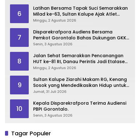
Latihan Bersama Tapak Suci Semarakkan
6
Milad ke-63, Sultan Kalupe Ajak Atlet
Lestarikan Budaya Bela Diri
Minggu, 2 Agustus 2026
Disparekrafpora Audiens Bersama
7
Pemkot Gorontalo Bahas Dukungan GKK
2026
Senin, 3 Agustus 2026
Jalan Sehat Semarakkan Pencanangan
8
HUT ke-81 RI, Danau Perintis Jadi Etalase
Wisata Gorontalo
Minggu, 2 Agustus 2026
Sultan Kalupe Ziarahi Makam RG, Kenang
9
Sosok yang Mendedikasikan Hidup untuk
Gorontalo
Jumat, 31 Juli 2026
Kepala Disparekrafpora Terima Audiensi
10
PBPI Gorontalo.
Senin, 3 Agustus 2026
Tagar Populer