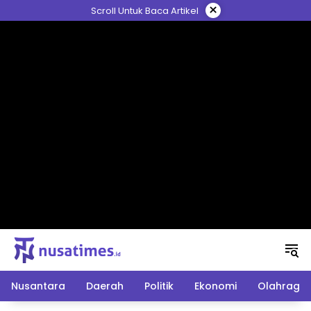
Langsung
×
Scroll Untuk Baca Artikel
ke
konten
Nusantara
Daerah
Politik
Ekonomi
Olahraga