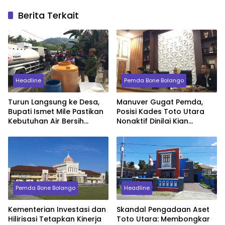
Berita Terkait
Headline
Pemda Bone Bolango
Turun Langsung ke Desa,
Manuver Gugat Pemda,
Bupati Ismet Mile Pastikan
Posisi Kades Toto Utara
Kebutuhan Air Bersih
Nonaktif Dinilai Kian
Warga Bone Bolango
Terpuruk
Terpenuhi
Pemda Bone Bolango
Headline
Kementerian Investasi dan
Skandal Pengadaan Aset
Hilirisasi Tetapkan Kinerja
Toto Utara: Membongkar