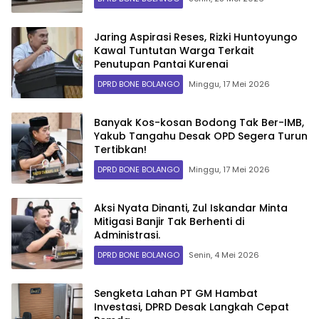
Jaring Aspirasi Reses, Rizki Huntoyungo
Kawal Tuntutan Warga Terkait
Penutupan Pantai Kurenai
DPRD BONE BOLANGO
Minggu, 17 Mei 2026
Banyak Kos-kosan Bodong Tak Ber-IMB,
Yakub Tangahu Desak OPD Segera Turun
Tertibkan!
DPRD BONE BOLANGO
Minggu, 17 Mei 2026
Aksi Nyata Dinanti, Zul Iskandar Minta
Mitigasi Banjir Tak Berhenti di
Administrasi.
DPRD BONE BOLANGO
Senin, 4 Mei 2026
Sengketa Lahan PT GM Hambat
Investasi, DPRD Desak Langkah Cepat