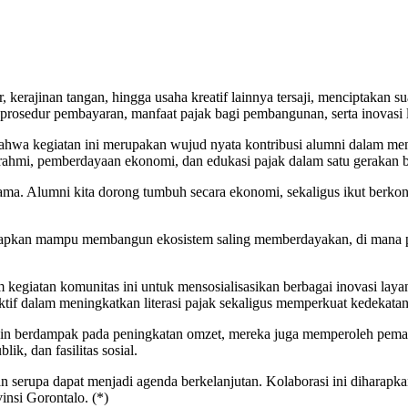
, kerajinan tangan, hingga usaha kreatif lainnya tersaji, menciptakan 
 prosedur pembayaran, manfaat pajak bagi pembangunan, serta inovasi
a kegiatan ini merupakan wujud nyata kontribusi alumni dalam me
urahmi, pemberdayaan ekonomi, dan edukasi pajak dalam satu gerakan 
ama. Alumni kita dorong tumbuh secara ekonomi, sekaligus ikut berkon
arapkan mampu membangun ekosistem saling memberdayakan, di mana p
giatan komunitas ini untuk mensosialisasikan berbagai inovasi layana
ktif dalam meningkatkan literasi pajak sekaligus memperkuat kedekata
elain berdampak pada peningkatan omzet, mereka juga memperoleh pe
ik, dan fasilitas sosial.
serupa dapat menjadi agenda berkelanjutan. Kolaborasi ini diharap
insi Gorontalo. (*)