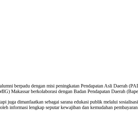
i berpadu dengan misi peningkatan Pendapatan Asli Daerah (PAD) d
G) Makassar berkolaborasi dengan Badan Pendapatan Daerah (Bapend
etapi juga dimanfaatkan sebagai sarana edukasi publik melalui sosialis
leh informasi lengkap seputar kewajiban dan kemudahan pembayaran 