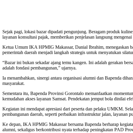
Sejak pagi, lokasi bazar dipadati pengunjung. Beragam produk kuliner
layanan konsultasi pajak, memberikan penjelasan langsung mengenai
Ketua Umum IKA HPMIG Makassar, Danial Ibrahim, menegaskan bahw
pemerintah daerah menjadi langkah strategis untuk menyatukan silat
“Bazar ini bukan sekadar ajang temu kangen. Ini adalah gerakan bers
adalah fondasi pembangunan,” ujarnya.
Ia menambahkan, sinergi antara organisasi alumni dan Bapenda dih
masyarakat.
Sementara itu, Bapenda Provinsi Gorontalo memanfaatkan momentum ke
kemudahan akses layanan Samsat. Pendekatan jemput bola dinilai efe
Kegiatan ini mendapat apresiasi dari peserta dan pelaku UMKM. S
pembangunan daerah, seperti perbaikan infrastruktur jalan, layanan publ
Ke depan, IKA HPMIG Makassar bersama Bapenda berharap kegiatan 
alumni, sekaligus berkontribusi nyata terhadap peningkatan PAD Prov